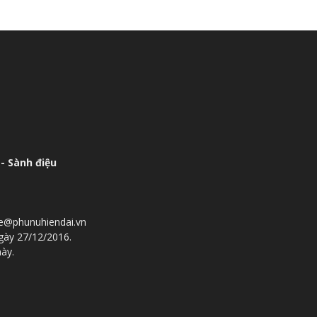
- Sành điệu
he@phunuhiendai.vn
gày 27/12/2016.
này.