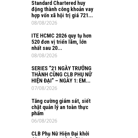
Standard Chartered huy
động thành công khoản vay
hợp vốn xã hội trị giá 721...
08/08/2026
ITE HCMC 2026 quy tụ hơn
520 đơn vị triển lãm, lớn
nhất sau 20...
08/08/2026
SERIES “21 NGÀY TRƯỞNG
THÀNH CÙNG CLB PHỤ NỮ
HIỆN ĐẠI” – NGÀY 1: EM...
07/08/2026
Tăng cường giám sát, siết
chặt quản lý an toàn thực
phẩm
06/08/2026
CLB Phụ Nữ Hiện Đại khởi