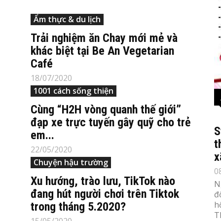
Ẩm thực & du lịch
Trải nghiệm ăn Chay mới mẻ và
khác biệt tại Be An Vegetarian
Café
18/07/2020
1001 cách sống thiện
Cùng “H2H vòng quanh thế giới”
đạp xe trực tuyến gây quỹ cho trẻ
S
em...
t
22/05/2020
x
Chuyện hậu trường
0
Xu hướng, trào lưu, TikTok nào
N
đang hút người chơi trên Tiktok
đ
h
trong tháng 5.2020?
T