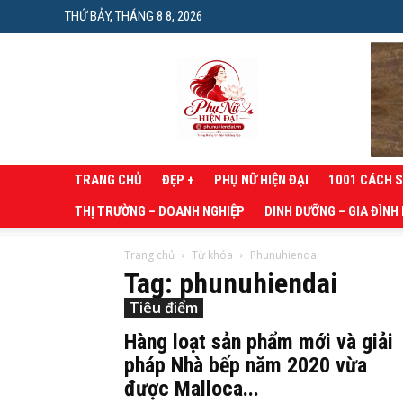
THỨ BẢY, THÁNG 8 8, 2026
Phụ
nữ
hiện
đại
TRANG CHỦ
ĐẸP +
PHỤ NỮ HIỆN ĐẠI
1001 CÁCH 
THỊ TRƯỜNG – DOANH NGHIỆP
DINH DƯỠNG – GIA ĐÌNH
Trang chủ
Từ khóa
Phunuhiendai
Tag: phunuhiendai
Tiêu điểm
Hàng loạt sản phẩm mới và giải
pháp Nhà bếp năm 2020 vừa
được Malloca...