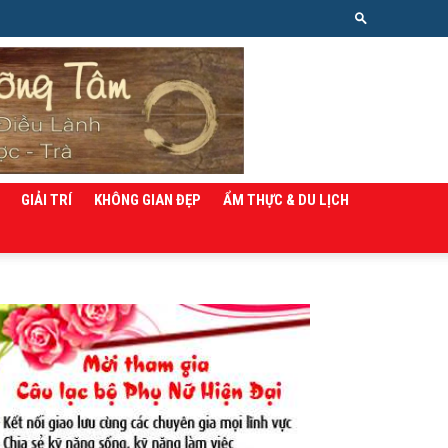
GIẢI TRÍ
KHÔNG GIAN ĐẸP
ẨM THỰC & DU LỊCH