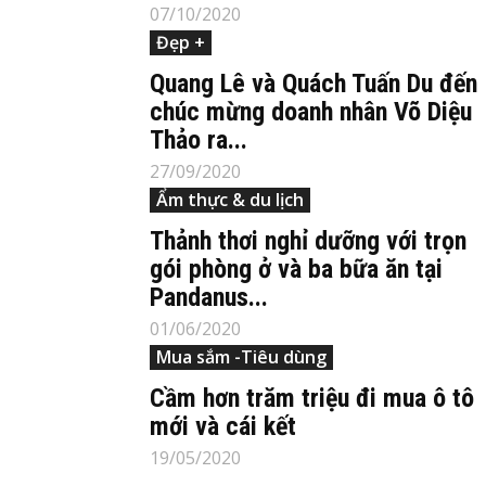
07/10/2020
Đẹp +
Quang Lê và Quách Tuấn Du đến
chúc mừng doanh nhân Võ Diệu
Thảo ra...
27/09/2020
Ẩm thực & du lịch
Thảnh thơi nghỉ dưỡng với trọn
gói phòng ở và ba bữa ăn tại
Pandanus...
01/06/2020
Mua sắm -Tiêu dùng
Cầm hơn trăm triệu đi mua ô tô
mới và cái kết
19/05/2020