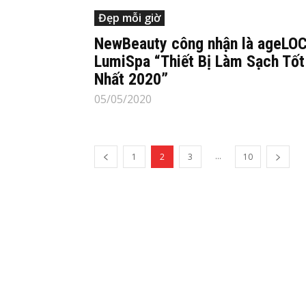
Đẹp mỗi giờ
NewBeauty công nhận là ageLO
LumiSpa “Thiết Bị Làm Sạch Tốt
Nhất 2020”
05/05/2020
...
1
2
3
10