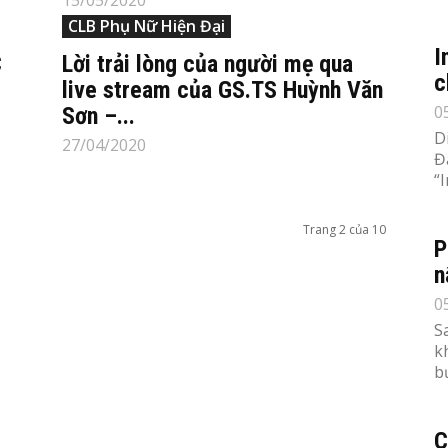
15/05/2020
CLB Phụ Nữ Hiện Đại
I
C
Lời trải lòng của người mẹ qua
c
live stream của GS.TS Huỳnh Văn
0
Sơn –...
D
27/04/2020
Đ
“
Trang 2 của 10
P
n
0
S
k
b
C