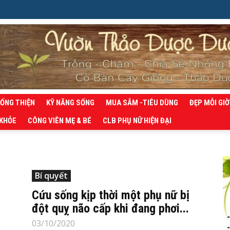
SỐNG THIỆN
KỸ NĂNG SỐNG
MUA SẮM -TIÊU DÙNG
ĐẸP MỖI GIỜ
 KHỎE
CÔNG VIÊN MẸ & BÉ
CLB PHỤ NỮ HIỆN ĐẠI
Bí quyết
Cứu sống kịp thời một phụ nữ bị
đột quỵ não cấp khi đang phơi...
03/10/2020