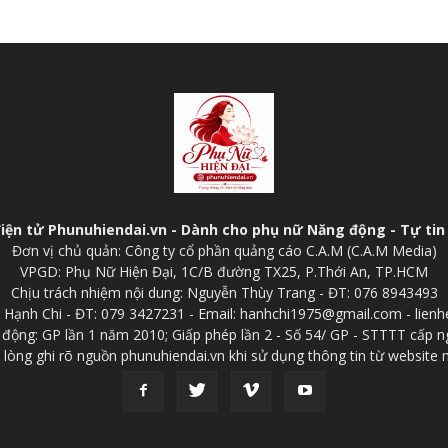
điện tử Phunuhiendai.vn - Dành cho phụ nữ Năng động - Tự tin 
Đơn vị chủ quản: Công ty cổ phần quảng cáo C.A.M (C.A.M Media)
VPGD: Phụ Nữ Hiện Đại, 1C/B đường TX25, P.Thới An, TP.HCM
Chịu trách nhiệm nội dung: Nguyễn Thùy Trang - ĐT: 076 8943493
p: Hạnh Chi - ĐT: 079 3427231 - Email: hanhchi1975@gmail.com - lien
 động: GP lần 1 năm 2010; Giấp phép lần 2 - Số 54/ GP - STTTT cấp n
 lòng ghi rõ nguồn phunuhiendai.vn khi sử dụng thông tin từ website 