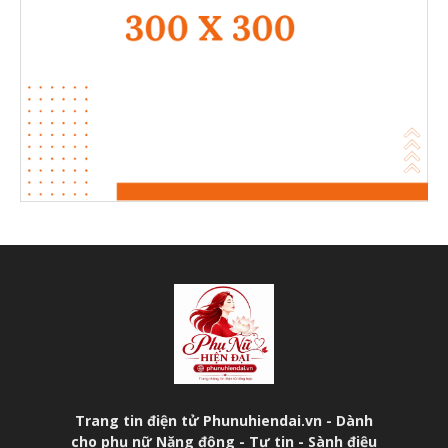
Trang tin điện tử Phunuhiendai.vn - Dành
cho phụ nữ Năng động - Tự tin - Sành điệu