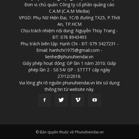
Đơn vị chủ quản: Công ty cổ phần quảng cáo
C.A.M (C.A.M Media)
VPGD: Phụ Nữ Hiện Đại, 1C/B đường TX25, P.Thới
An, TP.HCM
Chịu trách nhiệm nội dung: Nguyễn Thùy Trang -
ĐT: 076 8943493
Phụ trách biên tập: Hạnh Chi - ĐT: 079 3427231 -
Email: hanhchi1975@gmail.com -
lienhe@phunuhiendai.vn
Giấy phép hoạt động: GP lần 1 năm 2010; Giấp
phép lần 2 - Số 54/ GP - STTTT cấp ngày
27/12/2016.
Vui lòng ghi rõ nguồn phunuhiendai.vn khi sử dụng
thông tin từ website này.
© Bản quyền thuộc về Phunuhiendai.vn