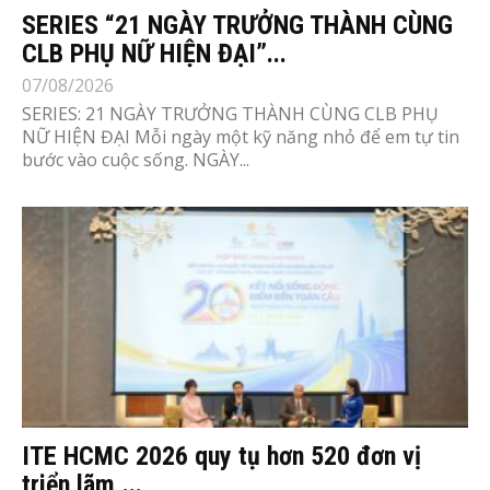
SERIES “21 NGÀY TRƯỞNG THÀNH CÙNG
CLB PHỤ NỮ HIỆN ĐẠI”...
07/08/2026
SERIES: 21 NGÀY TRƯỞNG THÀNH CÙNG CLB PHỤ
NỮ HIỆN ĐẠI Mỗi ngày một kỹ năng nhỏ để em tự tin
bước vào cuộc sống. NGÀY...
ITE HCMC 2026 quy tụ hơn 520 đơn vị
triển lãm,...