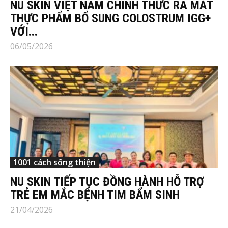
NU SKIN VIỆT NAM CHÍNH THỨC RA MẮT
THỰC PHẨM BỔ SUNG COLOSTRUM IGG+
VỚI...
06/05/2026
1001 cách sống thiện
NU SKIN TIẾP TỤC ĐỒNG HÀNH HỖ TRỢ
TRẺ EM MẮC BỆNH TIM BẨM SINH
21/04/2026