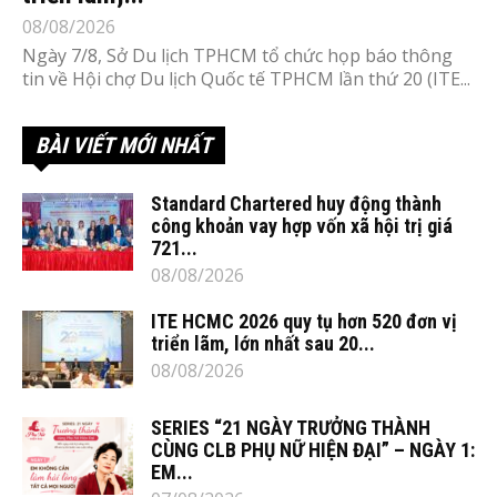
08/08/2026
Ngày 7/8, Sở Du lịch TPHCM tổ chức họp báo thông
tin về Hội chợ Du lịch Quốc tế TPHCM lần thứ 20 (ITE...
BÀI VIẾT MỚI NHẤT
Standard Chartered huy động thành
công khoản vay hợp vốn xã hội trị giá
721...
08/08/2026
ITE HCMC 2026 quy tụ hơn 520 đơn vị
triển lãm, lớn nhất sau 20...
08/08/2026
SERIES “21 NGÀY TRƯỞNG THÀNH
CÙNG CLB PHỤ NỮ HIỆN ĐẠI” – NGÀY 1:
EM...