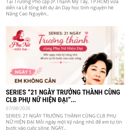
Tại Trường Phổ cập (P.Thạnh Mỹ Tây, TP.HCM) vừa
diễn ra Lễ tổng kết dự án Dạy học tình nguyện hè
Nắng Cao Nguyên...
SERIES “21 NGÀY TRƯỞNG THÀNH CÙNG
CLB PHỤ NỮ HIỆN ĐẠI”...
07/08/2026
SERIES: 21 NGÀY TRƯỞNG THÀNH CÙNG CLB PHỤ
NỮ HIỆN ĐẠI Mỗi ngày một kỹ năng nhỏ để em tự tin
bước vào cuộc sống. NGÀY...