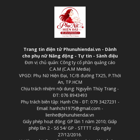
Trang tin điện tử Phunuhiendai.vn - Dành
cho phụ nữ Năng động - Tự tin - Sành điệu
Đơn vị chủ quản: Công ty cổ phần quảng cáo
C.A.M (C.A.M Media)
VPGD: Phụ Nữ Hiện Đại, 1C/B đường TX25, P.Thới
An, TP.HCM
Chịu trách nhiệm nội dung: Nguyễn Thùy Trang -
ĐT: 076 8943493
Phụ trách biên tập: Hạnh Chi - ĐT: 079 3427231 -
Email: hanhchi1975@gmail.com -
lienhe@phunuhiendai.vn
Giấy phép hoạt động: GP lần 1 năm 2010; Giấp
phép lần 2 - Số 54/ GP - STTTT cấp ngày
27/12/2016.