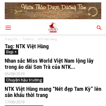
Trang chủ
Từ khóa
NTK Việt Hùng
Tag: NTK Việt Hùng
Đẹp +
Nhan sắc Miss World Việt Nam lộng lẫy
trong áo dài Sơn Trà của NTK...
05/08/2019
Chuyện hậu trường
NTK Việt Hùng mang “Nét đẹp Tam Kỳ” lên
sân khấu thời trang
17/06/2019