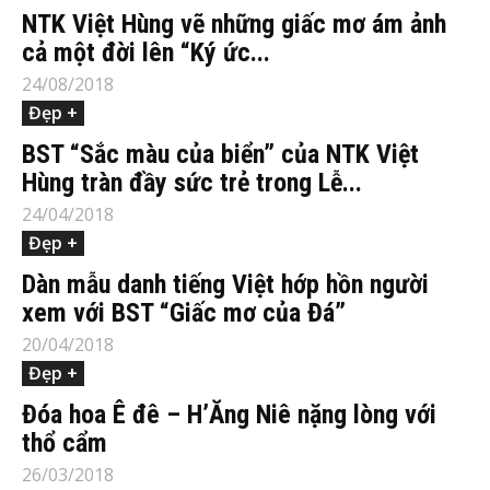
NTK Việt Hùng vẽ những giấc mơ ám ảnh
cả một đời lên “Ký ức...
24/08/2018
Đẹp +
BST “Sắc màu của biển” của NTK Việt
Hùng tràn đầy sức trẻ trong Lễ...
24/04/2018
Đẹp +
Dàn mẫu danh tiếng Việt hớp hồn người
xem với BST “Giấc mơ của Đá”
20/04/2018
Đẹp +
Đóa hoa Ê đê – H’Ăng Niê nặng lòng với
thổ cẩm
26/03/2018