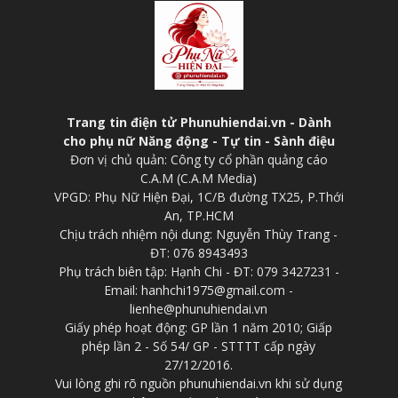
Trang tin điện tử Phunuhiendai.vn - Dành
cho phụ nữ Năng động - Tự tin - Sành điệu
Đơn vị chủ quản: Công ty cổ phần quảng cáo
C.A.M (C.A.M Media)
VPGD: Phụ Nữ Hiện Đại, 1C/B đường TX25, P.Thới
An, TP.HCM
Chịu trách nhiệm nội dung: Nguyễn Thùy Trang -
ĐT: 076 8943493
Phụ trách biên tập: Hạnh Chi - ĐT: 079 3427231 -
Email: hanhchi1975@gmail.com -
lienhe@phunuhiendai.vn
Giấy phép hoạt động: GP lần 1 năm 2010; Giấp
phép lần 2 - Số 54/ GP - STTTT cấp ngày
27/12/2016.
Vui lòng ghi rõ nguồn phunuhiendai.vn khi sử dụng