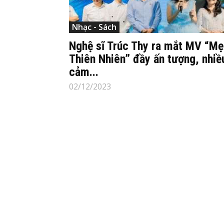
Nhạc - Sách
Nghệ sĩ Trúc Thy ra mắt MV “Mẹ
Thiên Nhiên” đầy ấn tượng, nhiề
cảm...
02/12/2023