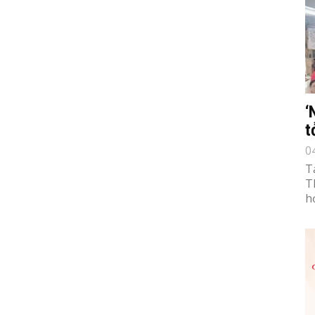
‘
t
0
T
T
h