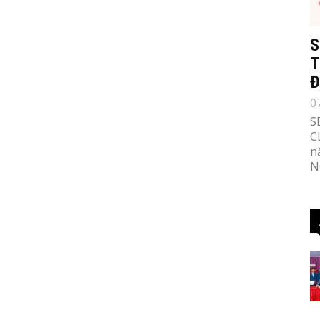
S
T
Đ
0
S
C
n
N