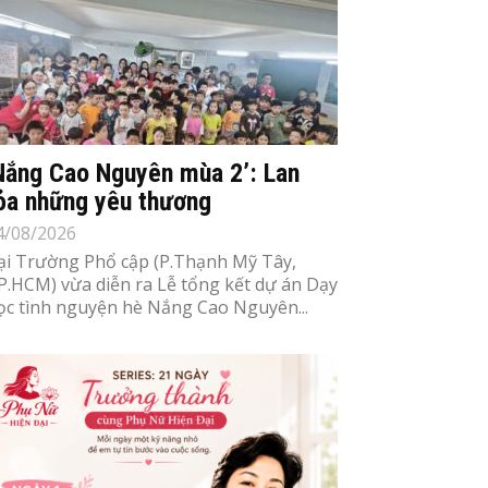
Nắng Cao Nguyên mùa 2’: Lan
ỏa những yêu thương
4/08/2026
ại Trường Phổ cập (P.Thạnh Mỹ Tây,
P.HCM) vừa diễn ra Lễ tổng kết dự án Dạy
ọc tình nguyện hè Nắng Cao Nguyên...