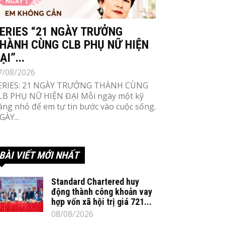
ERIES “21 NGÀY TRƯỞNG
HÀNH CÙNG CLB PHỤ NỮ HIỆN
ẠI”...
7/08/2026
ERIES: 21 NGÀY TRƯỞNG THÀNH CÙNG
LB PHỤ NỮ HIỆN ĐẠI Mỗi ngày một kỹ
ăng nhỏ để em tự tin bước vào cuộc sống.
GÀY...
BÀI VIẾT MỚI NHẤT
Standard Chartered huy
động thành công khoản vay
hợp vốn xã hội trị giá 721...
08/08/2026