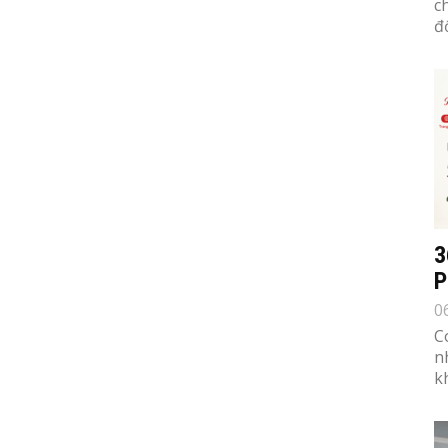
c
đố
3
P
0
C
n
k