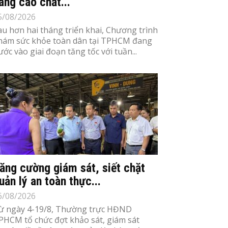
âng cao chất...
5/08/2026
au hơn hai tháng triển khai, Chương trình
hám sức khỏe toàn dân tại TPHCM đang
ước vào giai đoạn tăng tốc với tuần...
ăng cường giám sát, siết chặt
uản lý an toàn thực...
6/08/2026
ừ ngày 4-19/8, Thường trực HĐND
PHCM tổ chức đợt khảo sát, giám sát