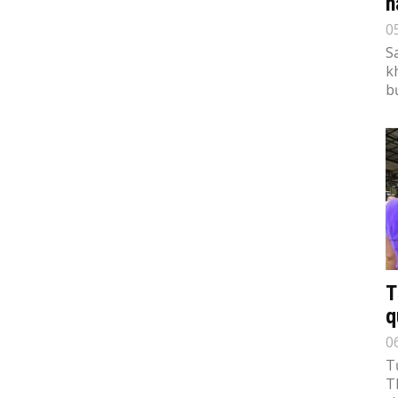
n
0
S
k
b
T
q
0
T
T