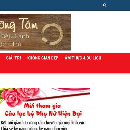
GIẢI TRÍ
KHÔNG GIAN ĐẸP
ẨM THỰC & DU LỊCH