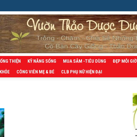
SỐNG THIỆN
KỸ NĂNG SỐNG
MUA SẮM -TIÊU DÙNG
ĐẸP MỖI GIỜ
 KHỎE
CÔNG VIÊN MẸ & BÉ
CLB PHỤ NỮ HIỆN ĐẠI