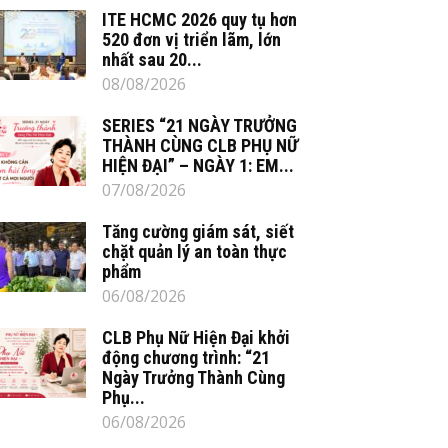
ITE HCMC 2026 quy tụ hơn
520 đơn vị triển lãm, lớn
nhất sau 20...
08/08/2026
SERIES “21 NGÀY TRƯỞNG
THÀNH CÙNG CLB PHỤ NỮ
HIỆN ĐẠI” – NGÀY 1: EM...
07/08/2026
Tăng cường giám sát, siết
chặt quản lý an toàn thực
phẩm
06/08/2026
CLB Phụ Nữ Hiện Đại khởi
động chương trình: “21
Ngày Trưởng Thành Cùng
Phụ...
06/08/2026