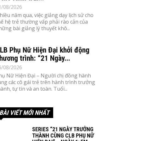
1/08/2026
hiều năm qua, việc giảng dạy lịch sử cho
hế hệ trẻ thường vấp phải rào cản của
hững bài giảng lý thuyết khô...
LB Phụ Nữ Hiện Đại khởi động
hương trình: “21 Ngày...
6/08/2026
hụ Nữ Hiện Đại – Người chị đồng hành
ùng các cô gái trẻ trên hành trình trưởng
ành, tự tin và an toàn. Tuổi...
BÀI VIẾT MỚI NHẤT
SERIES “21 NGÀY TRƯỞNG
THÀNH CÙNG CLB PHỤ NỮ