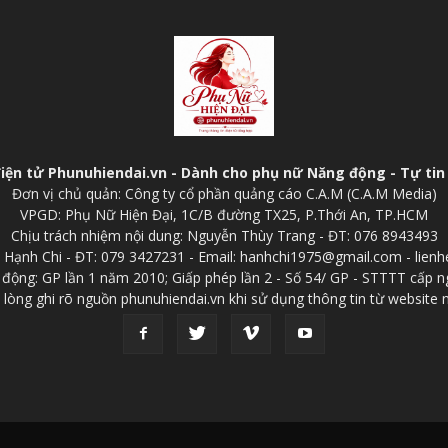
điện tử Phunuhiendai.vn - Dành cho phụ nữ Năng động - Tự tin 
Đơn vị chủ quản: Công ty cổ phần quảng cáo C.A.M (C.A.M Media)
VPGD: Phụ Nữ Hiện Đại, 1C/B đường TX25, P.Thới An, TP.HCM
Chịu trách nhiệm nội dung: Nguyễn Thùy Trang - ĐT: 076 8943493
p: Hạnh Chi - ĐT: 079 3427231 - Email: hanhchi1975@gmail.com - lien
 động: GP lần 1 năm 2010; Giấp phép lần 2 - Số 54/ GP - STTTT cấp n
 lòng ghi rõ nguồn phunuhiendai.vn khi sử dụng thông tin từ website 