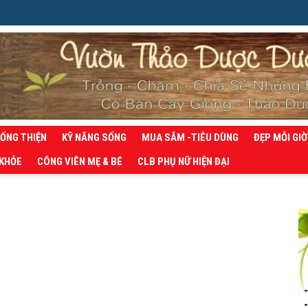
SỐNG THIỆN
KỸ NĂNG SỐNG
MUA SẮM -TIÊU DÙNG
ĐẸP MỖI GIỜ
 KHỎE
CÔNG VIÊN MẸ & BÉ
CLB PHỤ NỮ HIỆN ĐẠI
g