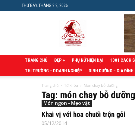
THỨ BẢY, THÁNG 8 8, 2026
Phụ
nữ
hiện
đại
TRANG CHỦ
ĐẸP +
PHỤ NỮ HIỆN ĐẠI
1001 CÁCH 
THỊ TRƯỜNG – DOANH NGHIỆP
DINH DƯỠNG – GIA ĐÌNH
Trang chủ
Từ khóa
Món chay bỗ dưỡng
Tag: món chay bỗ dưỡn
Món ngon - Mẹo vặt
Khai vị với hoa chuối trộn gỏi
05/12/2014