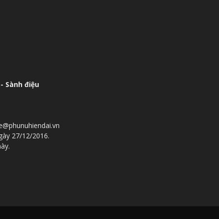
- Sành điệu
he@phunuhiendai.vn
gày 27/12/2016.
này.