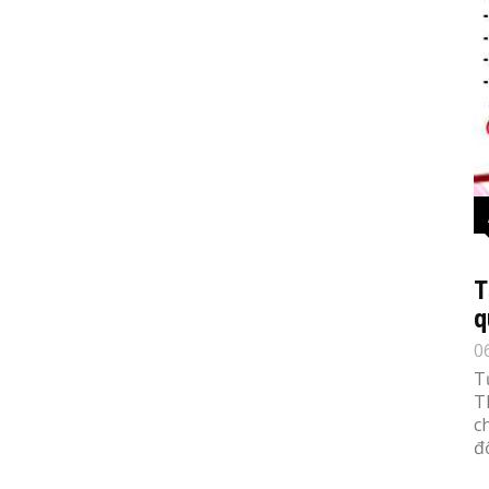
T
q
0
T
T
c
đố