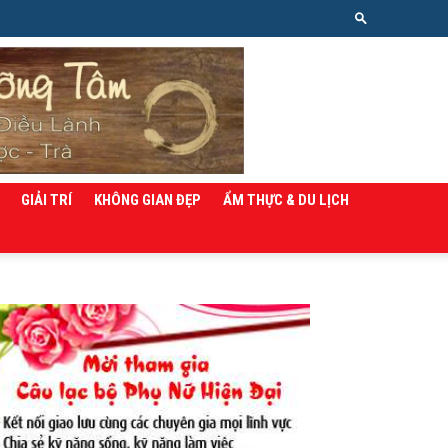
GIẢI TRÍ
KHÔNG GIAN ĐẸP
ẨM THỰC & DU LỊCH