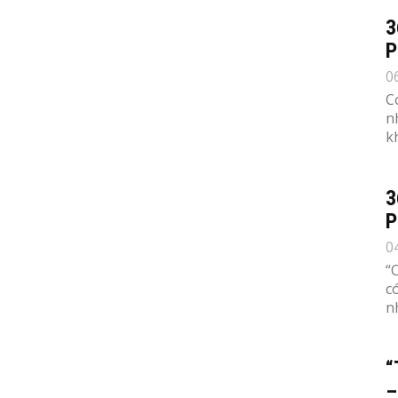
3
P
0
C
n
k
3
P
0
“
c
n
“
–