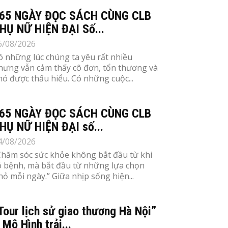
65 NGÀY ĐỌC SÁCH CÙNG CLB
HỤ NỮ HIỆN ĐẠI Số...
6/08/2026
ó những lúc chúng ta yêu rất nhiều
hưng vẫn cảm thấy cô đơn, tổn thương và
hó được thấu hiểu. Có những cuộc...
65 NGÀY ĐỌC SÁCH CÙNG CLB
HỤ NỮ HIỆN ĐẠI số...
4/08/2026
Chăm sóc sức khỏe không bắt đầu từ khi
ó bệnh, mà bắt đầu từ những lựa chọn
hỏ mỗi ngày.” Giữa nhịp sống hiện...
Tour lịch sử giao thương Hà Nội”
 Mô Hình trải...