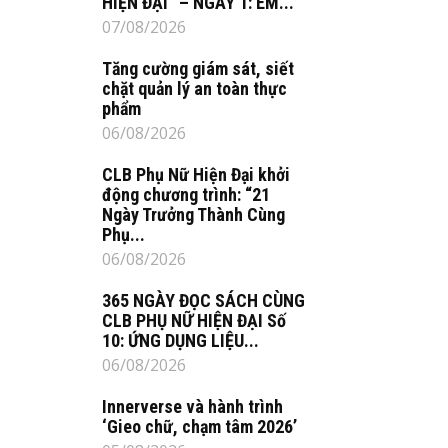
HIỆN ĐẠI” – NGÀY 1: EM...
07/08/2026
Tăng cường giám sát, siết
chặt quản lý an toàn thực
phẩm
06/08/2026
CLB Phụ Nữ Hiện Đại khởi
động chương trình: “21
Ngày Trưởng Thành Cùng
Phụ...
06/08/2026
365 NGÀY ĐỌC SÁCH CÙNG
CLB PHỤ NỮ HIỆN ĐẠI Số
10: ỨNG DỤNG LIỆU...
06/08/2026
Innerverse và hành trình
‘Gieo chữ, chạm tâm 2026’