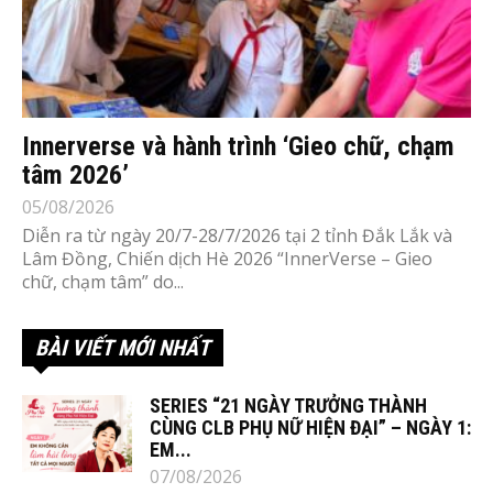
Innerverse và hành trình ‘Gieo chữ, chạm
tâm 2026’
05/08/2026
Diễn ra từ ngày 20/7-28/7/2026 tại 2 tỉnh Đắk Lắk và
Lâm Đồng, Chiến dịch Hè 2026 “InnerVerse – Gieo
chữ, chạm tâm” do...
BÀI VIẾT MỚI NHẤT
SERIES “21 NGÀY TRƯỞNG THÀNH
CÙNG CLB PHỤ NỮ HIỆN ĐẠI” – NGÀY 1:
EM...
07/08/2026