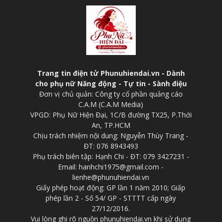
Trang tin điện tử Phunuhiendai.vn - Dành
cho phụ nữ Năng động - Tự tin - Sành điệu
Đơn vị chủ quản: Công ty cổ phần quảng cáo
C.A.M (C.A.M Media)
VPGD: Phụ Nữ Hiện Đại, 1C/B đường TX25, P.Thới
An, TP.HCM
Chịu trách nhiệm nội dung: Nguyễn Thùy Trang -
ĐT: 076 8943493
Phụ trách biên tập: Hạnh Chi - ĐT: 079 3427231 -
Email: hanhchi1975@gmail.com -
lienhe@phunuhiendai.vn
Giấy phép hoạt động: GP lần 1 năm 2010; Giấp
phép lần 2 - Số 54/ GP - STTTT cấp ngày
27/12/2016.
Vui lòng ghi rõ nguồn phunuhiendai.vn khi sử dụng