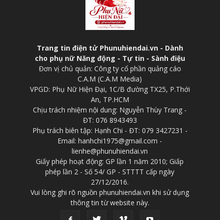
Trang tin điện tử Phunuhiendai.vn - Dành
cho phụ nữ Năng động - Tự tin - Sành điệu
Đơn vị chủ quản: Công ty cổ phần quảng cáo
C.A.M (C.A.M Media)
VPGD: Phụ Nữ Hiện Đại, 1C/B đường TX25, P.Thới
An, TP.HCM
Chịu trách nhiệm nội dung: Nguyễn Thùy Trang -
ĐT: 076 8943493
Phụ trách biên tập: Hạnh Chi - ĐT: 079 3427231 -
Email: hanhchi1975@gmail.com -
lienhe@phunuhiendai.vn
Giấy phép hoạt động: GP lần 1 năm 2010; Giấp
phép lần 2 - Số 54/ GP - STTTT cấp ngày
27/12/2016.
Vui lòng ghi rõ nguồn phunuhiendai.vn khi sử dụng
thông tin từ website này.