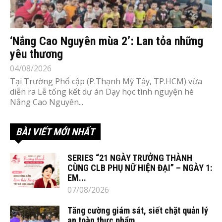
‘Nắng Cao Nguyên mùa 2’: Lan tỏa những
yêu thương
04/08/2026
Tại Trường Phổ cập (P.Thạnh Mỹ Tây, TP.HCM) vừa
diễn ra Lễ tổng kết dự án Dạy học tình nguyện hè
Nắng Cao Nguyên...
BÀI VIẾT MỚI NHẤT
SERIES “21 NGÀY TRƯỞNG THÀNH
CÙNG CLB PHỤ NỮ HIỆN ĐẠI” – NGÀY 1:
EM...
07/08/2026
Tăng cường giám sát, siết chặt quản lý
an toàn thực phẩm