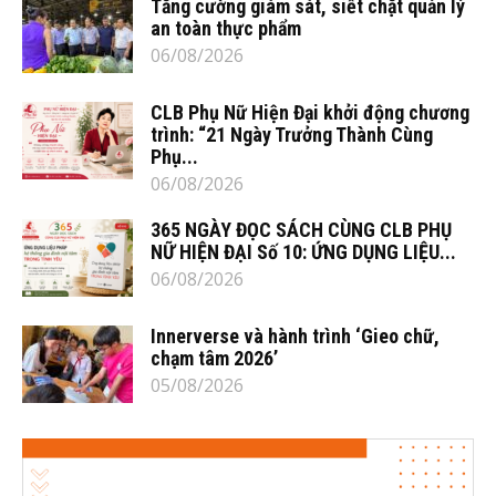
Tăng cường giám sát, siết chặt quản lý
an toàn thực phẩm
06/08/2026
CLB Phụ Nữ Hiện Đại khởi động chương
trình: “21 Ngày Trưởng Thành Cùng
Phụ...
06/08/2026
365 NGÀY ĐỌC SÁCH CÙNG CLB PHỤ
NỮ HIỆN ĐẠI Số 10: ỨNG DỤNG LIỆU...
06/08/2026
Innerverse và hành trình ‘Gieo chữ,
chạm tâm 2026’
05/08/2026