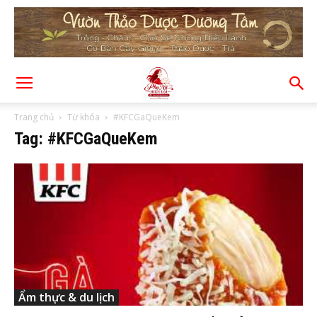
Trang chủ
Từ khóa
#KFCGaQueKem
Tag: #KFCGaQueKem
Ẩm thực & du lịch