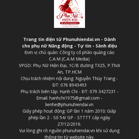
Trang tin điện tử Phunuhiendai.vn - Dành
cho phụ nữ Năng động - Tự tin - Sành điệu
Đơn vị chủ quản: Công ty cổ phần quảng cáo
C.A.M (C.A.M Media)
VPGD: Phụ Nữ Hiện Đại, 1C/B đường TX25, P.Thới
An, TP.HCM
Chịu trách nhiệm nội dung: Nguyễn Thùy Trang -
ĐT: 076 8943493
Phụ trách biên tập: Hạnh Chi - ĐT: 079 3427231 -
Email: hanhchi1975@gmail.com -
lienhe@phunuhiendai.vn
Giấy phép hoạt động: GP lần 1 năm 2010; Giấp
phép lần 2 - Số 54/ GP - STTTT cấp ngày
27/12/2016.
Vui lòng ghi rõ nguồn phunuhiendai.vn khi sử dụng
thông tin từ website này.