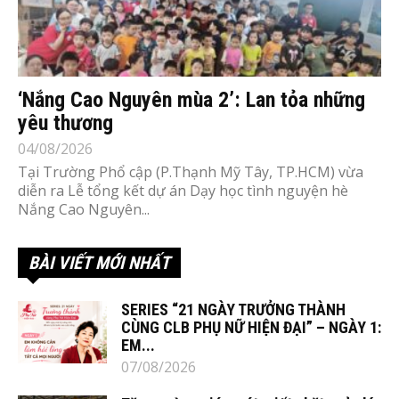
‘Nắng Cao Nguyên mùa 2’: Lan tỏa những
yêu thương
04/08/2026
Tại Trường Phổ cập (P.Thạnh Mỹ Tây, TP.HCM) vừa
diễn ra Lễ tổng kết dự án Dạy học tình nguyện hè
Nắng Cao Nguyên...
BÀI VIẾT MỚI NHẤT
SERIES “21 NGÀY TRƯỞNG THÀNH
CÙNG CLB PHỤ NỮ HIỆN ĐẠI” – NGÀY 1:
EM...
07/08/2026