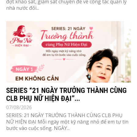
đợt khảo sát, giám sát chuyên đề về công tác quản lý
nhà nước đối...
SERIES “21 NGÀY TRƯỞNG THÀNH CÙNG
CLB PHỤ NỮ HIỆN ĐẠI”...
07/08/2026
SERIES: 21 NGÀY TRƯỞNG THÀNH CÙNG CLB PHỤ
NỮ HIỆN ĐẠI Mỗi ngày một kỹ năng nhỏ để em tự tin
bước vào cuộc sống. NGÀY...