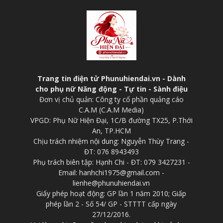
Trang tin điện tử Phunuhiendai.vn - Dành
cho phụ nữ Năng động - Tự tin - Sành điệu
Đơn vị chủ quản: Công ty cổ phần quảng cáo
C.A.M (C.A.M Media)
VPGD: Phụ Nữ Hiện Đại, 1C/B đường TX25, P.Thới
An, TP.HCM
Chịu trách nhiệm nội dung: Nguyễn Thùy Trang -
ĐT: 076 8943493
Phụ trách biên tập: Hạnh Chi - ĐT: 079 3427231 -
Email: hanhchi1975@gmail.com -
lienhe@phunuhiendai.vn
Giấy phép hoạt động: GP lần 1 năm 2010; Giấp
phép lần 2 - Số 54/ GP - STTTT cấp ngày
27/12/2016.