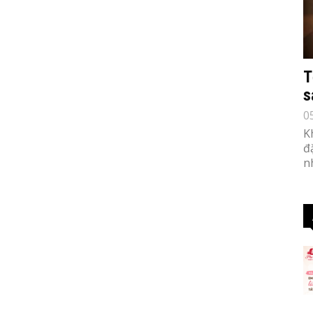
T
s
0
K
đ
n