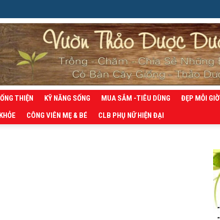
SỐNG THIỆN
KỸ NĂNG SỐNG
MUA SẮM -TIÊU DÙNG
ĐẸP MỖI GIỜ
 KHỎE
CÔNG VIÊN MẸ & BÉ
CLB PHỤ NỮ HIỆN ĐẠI