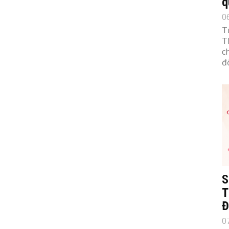
q
0
T
T
c
đố
S
T
Đ
0