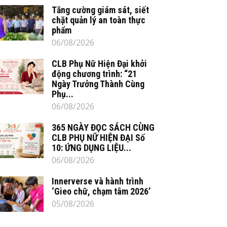
Tăng cường giám sát, siết
chặt quản lý an toàn thực
phẩm
06/08/2026
CLB Phụ Nữ Hiện Đại khởi
động chương trình: “21
Ngày Trưởng Thành Cùng
Phụ...
06/08/2026
365 NGÀY ĐỌC SÁCH CÙNG
CLB PHỤ NỮ HIỆN ĐẠI Số
10: ỨNG DỤNG LIỆU...
06/08/2026
Innerverse và hành trình
‘Gieo chữ, chạm tâm 2026’
05/08/2026