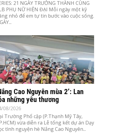
ERIES: 21 NGÀY TRƯỞNG THÀNH CÙNG
LB PHỤ NỮ HIỆN ĐẠI Mỗi ngày một kỹ
ăng nhỏ để em tự tin bước vào cuộc sống.
GÀY...
Nắng Cao Nguyên mùa 2’: Lan
ỏa những yêu thương
4/08/2026
ại Trường Phổ cập (P.Thạnh Mỹ Tây,
P.HCM) vừa diễn ra Lễ tổng kết dự án Dạy
ọc tình nguyện hè Nắng Cao Nguyên...