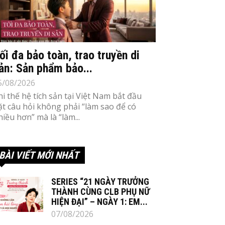
ối đa bảo toàn, trao truyền di
ản: Sản phẩm bảo...
5/08/2026
hi thế hệ tích sản tại Việt Nam bắt đầu
ặt câu hỏi không phải “làm sao để có
hiều hơn” mà là “làm...
BÀI VIẾT MỚI NHẤT
SERIES “21 NGÀY TRƯỞNG
THÀNH CÙNG CLB PHỤ NỮ
HIỆN ĐẠI” – NGÀY 1: EM...
07/08/2026