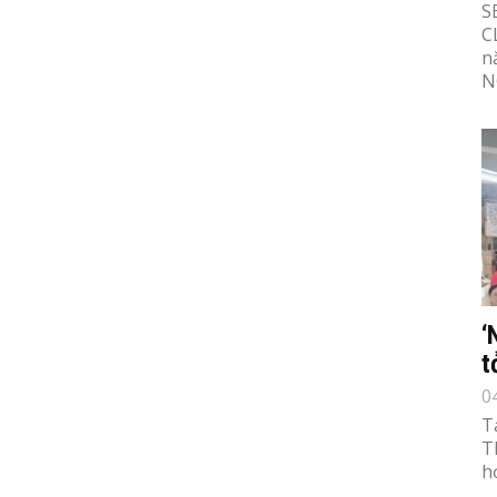
S
C
n
N
‘
t
0
T
T
h