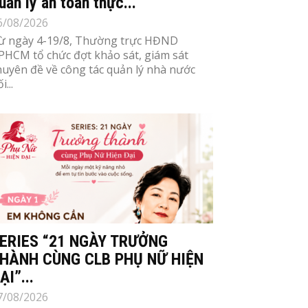
uản lý an toàn thực...
6/08/2026
ừ ngày 4-19/8, Thường trực HĐND
PHCM tổ chức đợt khảo sát, giám sát
huyên đề về công tác quản lý nhà nước
i...
ERIES “21 NGÀY TRƯỞNG
HÀNH CÙNG CLB PHỤ NỮ HIỆN
ẠI”...
7/08/2026