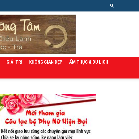
GIẢI TRÍ
KHÔNG GIAN ĐẸP
ẨM THỰC & DU LỊCH