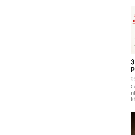
3
P
0
C
n
k