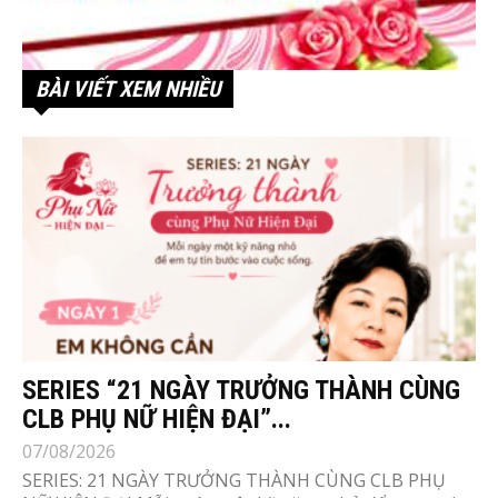
BÀI VIẾT XEM NHIỀU
SERIES “21 NGÀY TRƯỞNG THÀNH CÙNG
CLB PHỤ NỮ HIỆN ĐẠI”...
07/08/2026
SERIES: 21 NGÀY TRƯỞNG THÀNH CÙNG CLB PHỤ