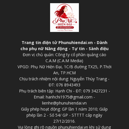
Trang tin điện tử Phunuhiendai.vn - Dành
cho phụ nữ Năng động - Tự tin - Sành điệu
Đơn vị chủ quản: Công ty cổ phần quảng cáo
C.A.M (C.A.M Media)
VPGD: Phụ Nữ Hiện Đại, 1C/B đường TX25, P.Thới
An, TP.HCM
Chịu trách nhiệm nội dung: Nguyễn Thùy Trang -
ĐT: 076 8943493
Phụ trách biên tập: Hạnh Chi - ĐT: 079 3427231 -
Email: hanhchi1975@gmail.com -
lienhe@phunuhiendai.vn
Giấy phép hoạt động: GP lần 1 năm 2010; Giấp
phép lần 2 - Số 54/ GP - STTTT cấp ngày
27/12/2016.
Vui lòng ghi rõ nguồn phunuhiendai.vn khi sử dụng