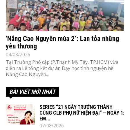
‘Nắng Cao Nguyên mùa 2’: Lan tỏa những
yêu thương
04/08/2026
Tại Trường Phổ cập (P.Thạnh Mỹ Tây, TP.HCM) vừa
diễn ra Lễ tổng kết dự án Dạy học tình nguyện hè
Nắng Cao Nguyên...
BÀI VIẾT MỚI NHẤT
SERIES “21 NGÀY TRƯỞNG THÀNH
CÙNG CLB PHỤ NỮ HIỆN ĐẠI” – NGÀY 1:
EM...
07/08/2026