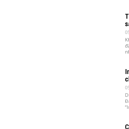
T
s
0
K
đ
n
I
c
0
D
Đ
“
C