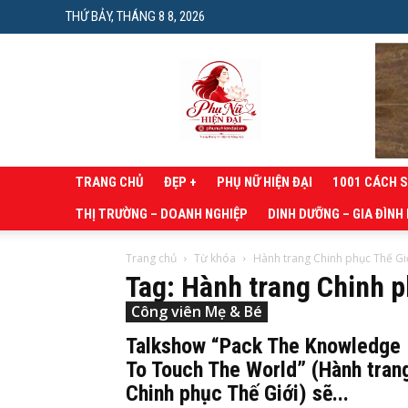
THỨ BẢY, THÁNG 8 8, 2026
Phụ
nữ
hiện
đại
TRANG CHỦ
ĐẸP +
PHỤ NỮ HIỆN ĐẠI
1001 CÁCH 
THỊ TRƯỜNG – DOANH NGHIỆP
DINH DƯỠNG – GIA ĐÌNH
Trang chủ
Từ khóa
Hành trang Chinh phục Thế Gi
Tag: Hành trang Chinh p
Công viên Mẹ & Bé
Talkshow “Pack The Knowledge
To Touch The World” (Hành tran
Chinh phục Thế Giới) sẽ...