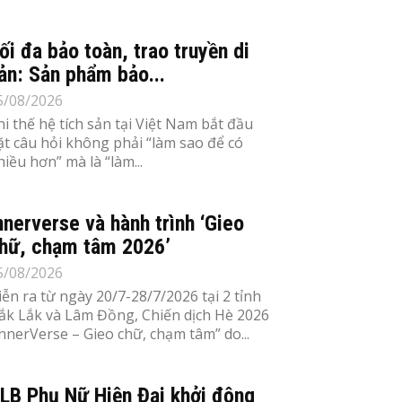
ối đa bảo toàn, trao truyền di
ản: Sản phẩm bảo...
5/08/2026
hi thế hệ tích sản tại Việt Nam bắt đầu
ặt câu hỏi không phải “làm sao để có
hiều hơn” mà là “làm...
nnerverse và hành trình ‘Gieo
hữ, chạm tâm 2026’
5/08/2026
iễn ra từ ngày 20/7-28/7/2026 tại 2 tỉnh
ắk Lắk và Lâm Đồng, Chiến dịch Hè 2026
InnerVerse – Gieo chữ, chạm tâm” do...
LB Phụ Nữ Hiện Đại khởi động