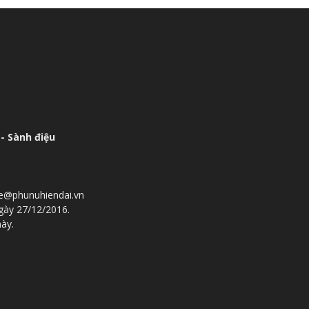
- Sành điệu
he@phunuhiendai.vn
gày 27/12/2016.
này.