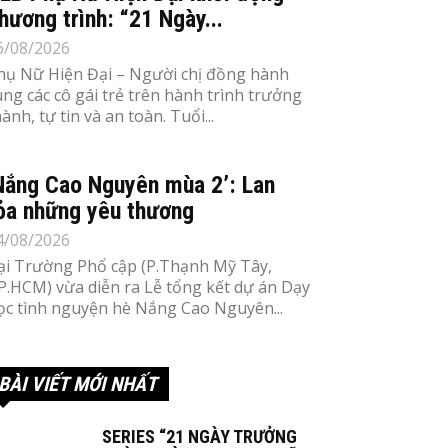
hương trình: “21 Ngày...
6/08/2026
hụ Nữ Hiện Đại – Người chị đồng hành
ùng các cô gái trẻ trên hành trình trưởng
ành, tự tin và an toàn. Tuổi...
Nắng Cao Nguyên mùa 2’: Lan
ỏa những yêu thương
4/08/2026
ại Trường Phổ cập (P.Thạnh Mỹ Tây,
P.HCM) vừa diễn ra Lễ tổng kết dự án Dạy
ọc tình nguyện hè Nắng Cao Nguyên...
BÀI VIẾT MỚI NHẤT
SERIES “21 NGÀY TRƯỞNG