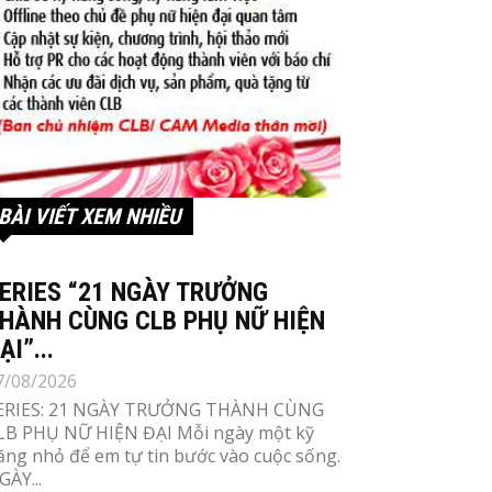
BÀI VIẾT XEM NHIỀU
ERIES “21 NGÀY TRƯỞNG
HÀNH CÙNG CLB PHỤ NỮ HIỆN
ẠI”...
7/08/2026
ERIES: 21 NGÀY TRƯỞNG THÀNH CÙNG
LB PHỤ NỮ HIỆN ĐẠI Mỗi ngày một kỹ
ăng nhỏ để em tự tin bước vào cuộc sống.
GÀY...