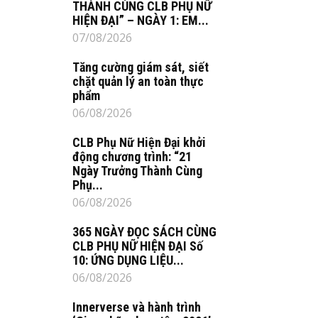
THÀNH CÙNG CLB PHỤ NỮ
HIỆN ĐẠI” – NGÀY 1: EM...
07/08/2026
Tăng cường giám sát, siết
chặt quản lý an toàn thực
phẩm
06/08/2026
CLB Phụ Nữ Hiện Đại khởi
động chương trình: “21
Ngày Trưởng Thành Cùng
Phụ...
06/08/2026
365 NGÀY ĐỌC SÁCH CÙNG
CLB PHỤ NỮ HIỆN ĐẠI Số
10: ỨNG DỤNG LIỆU...
06/08/2026
Innerverse và hành trình