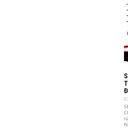
S
T
Đ
0
S
C
n
N