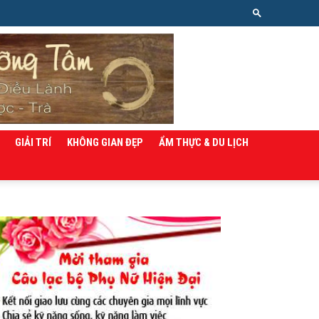
GIẢI TRÍ
KHÔNG GIAN ĐẸP
ẨM THỰC & DU LỊCH