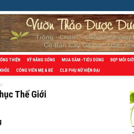
SỐNG THIỆN
KỸ NĂNG SỐNG
MUA SẮM -TIÊU DÙNG
ĐẸP MỖI GIỜ
 KHỎE
CÔNG VIÊN MẸ & BÉ
CLB PHỤ NỮ HIỆN ĐẠI
ới
hục Thế Giới
g