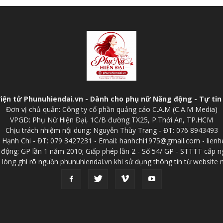
điện tử Phunuhiendai.vn - Dành cho phụ nữ Năng động - Tự tin 
Đơn vị chủ quản: Công ty cổ phần quảng cáo C.A.M (C.A.M Media)
VPGD: Phụ Nữ Hiện Đại, 1C/B đường TX25, P.Thới An, TP.HCM
Chịu trách nhiệm nội dung: Nguyễn Thùy Trang - ĐT: 076 8943493
p: Hạnh Chi - ĐT: 079 3427231 - Email: hanhchi1975@gmail.com - lien
 động: GP lần 1 năm 2010; Giấp phép lần 2 - Số 54/ GP - STTTT cấp n
 lòng ghi rõ nguồn phunuhiendai.vn khi sử dụng thông tin từ website 