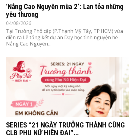
‘Nắng Cao Nguyên mùa 2’: Lan tỏa những
yêu thương
04/08/2026
Tại Trường Phổ cập (P.Thạnh Mỹ Tây, TP.HCM) vừa
diễn ra Lễ tổng kết dự án Dạy học tình nguyện hè
Nắng Cao Nguyên...
SERIES “21 NGÀY TRƯỞNG THÀNH CÙNG
CLB PHỤ NỮ HIỆN ĐẠI”...