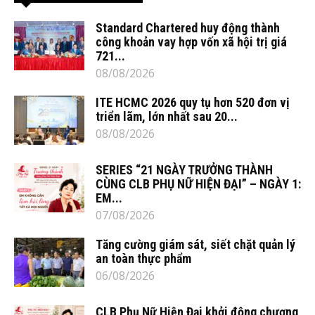
Standard Chartered huy động thành
công khoản vay hợp vốn xã hội trị giá
721...
08/08/2026
ITE HCMC 2026 quy tụ hơn 520 đơn vị
triển lãm, lớn nhất sau 20...
08/08/2026
SERIES “21 NGÀY TRƯỞNG THÀNH
CÙNG CLB PHỤ NỮ HIỆN ĐẠI” – NGÀY 1:
EM...
07/08/2026
Tăng cường giám sát, siết chặt quản lý
an toàn thực phẩm
06/08/2026
CLB Phụ Nữ Hiện Đại khởi động chương