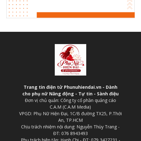
Trang tin điện tử Phunuhiendai.vn - Dành
cho phụ nữ Năng động - Tự tin - Sành điệu
Đơn vị chủ quản: Công ty cổ phần quảng cáo
C.A.M (C.A.M Media)
VPGD: Phụ Nữ Hiện Đại, 1C/B đường TX25, P.Thới
An, TP.HCM
Chịu trách nhiệm nội dung: Nguyễn Thùy Trang -
ĐT: 076 8943493
Phụ trách biên tập: Hạnh Chi - ĐT: 079 3427231 -