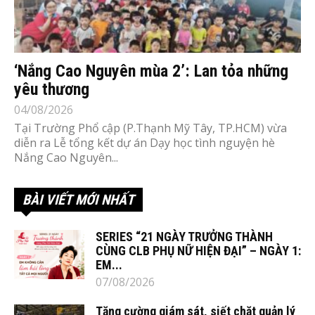
‘Nắng Cao Nguyên mùa 2’: Lan tỏa những
yêu thương
04/08/2026
Tại Trường Phổ cập (P.Thạnh Mỹ Tây, TP.HCM) vừa
diễn ra Lễ tổng kết dự án Dạy học tình nguyện hè
Nắng Cao Nguyên...
BÀI VIẾT MỚI NHẤT
SERIES “21 NGÀY TRƯỞNG THÀNH
CÙNG CLB PHỤ NỮ HIỆN ĐẠI” – NGÀY 1:
EM...
07/08/2026
Tăng cường giám sát, siết chặt quản lý