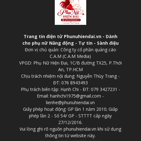
Trang tin điện tử Phunuhiendai.vn - Dành
cho phụ nữ Năng động - Tự tin - Sành điệu
Đơn vị chủ quản: Công ty cổ phần quảng cáo
C.A.M (C.A.M Media)
VPGD: Phụ Nữ Hiện Đại, 1C/B đường TX25, P.Thới
An, TP.HCM
Chịu trách nhiệm nội dung: Nguyễn Thùy Trang -
ĐT: 076 8943493
Phụ trách biên tập: Hạnh Chi - ĐT: 079 3427231 -
Email: hanhchi1975@gmail.com -
lienhe@phunuhiendai.vn
Giấy phép hoạt động: GP lần 1 năm 2010; Giấp
phép lần 2 - Số 54/ GP - STTTT cấp ngày
27/12/2016.
Vui lòng ghi rõ nguồn phunuhiendai.vn khi sử dụng
thông tin từ website này.