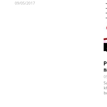
09/05/2017
P
n
0
S
k
b