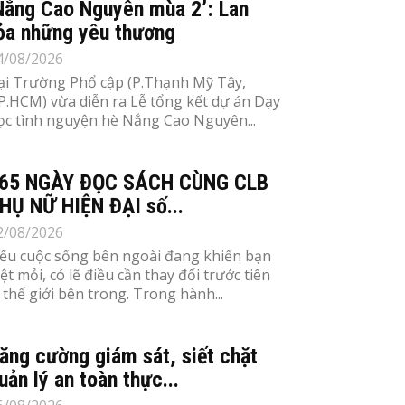
Nắng Cao Nguyên mùa 2’: Lan
ỏa những yêu thương
4/08/2026
ại Trường Phổ cập (P.Thạnh Mỹ Tây,
P.HCM) vừa diễn ra Lễ tổng kết dự án Dạy
ọc tình nguyện hè Nắng Cao Nguyên...
65 NGÀY ĐỌC SÁCH CÙNG CLB
HỤ NỮ HIỆN ĐẠI số...
2/08/2026
ếu cuộc sống bên ngoài đang khiến bạn
ệt mỏi, có lẽ điều cần thay đổi trước tiên
à thế giới bên trong. Trong hành...
ăng cường giám sát, siết chặt
uản lý an toàn thực...