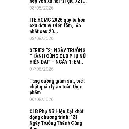
hợp vốn xã hội trị giá 721...
08/08/2026
ITE HCMC 2026 quy tụ hơn
520 đơn vị triển lãm, lớn
nhất sau 20...
08/08/2026
SERIES “21 NGÀY TRƯỞNG
THÀNH CÙNG CLB PHỤ NỮ
HIỆN ĐẠI” – NGÀY 1: EM...
07/08/2026
Tăng cường giám sát, siết
chặt quản lý an toàn thực
phẩm
06/08/2026
CLB Phụ Nữ Hiện Đại khởi
động chương trình: “21
Ngày Trưởng Thành Cùng
Phụ...