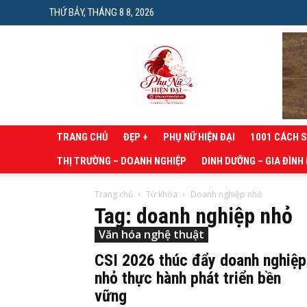
THỨ BẢY, THÁNG 8 8, 2026
Phụ
nữ
hiện
đại
TRANG CHỦ
ĐẸP +
PHỤ NỮ HIỆN ĐẠI
1001 CÁCH 
THỊ TRƯỜNG – DOANH NGHIỆP
DINH DƯỠNG – GIA ĐÌNH
Trang chủ
Từ khóa
Doanh nghiệp nhỏ
Tag: doanh nghiệp nhỏ
Văn hóa nghệ thuật
CSI 2026 thúc đẩy doanh nghiệp
nhỏ thực hành phát triển bền
vững