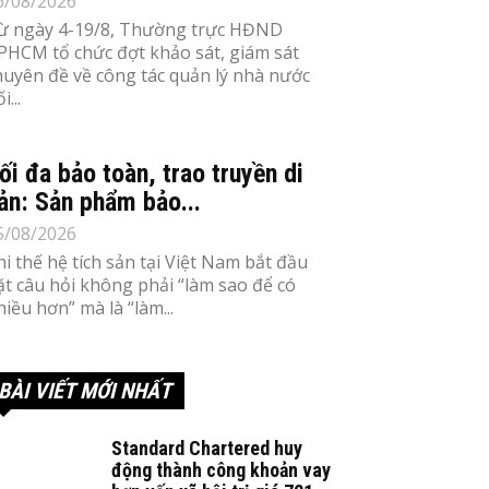
6/08/2026
ừ ngày 4-19/8, Thường trực HĐND
PHCM tổ chức đợt khảo sát, giám sát
huyên đề về công tác quản lý nhà nước
i...
ối đa bảo toàn, trao truyền di
ản: Sản phẩm bảo...
5/08/2026
hi thế hệ tích sản tại Việt Nam bắt đầu
ặt câu hỏi không phải “làm sao để có
hiều hơn” mà là “làm...
BÀI VIẾT MỚI NHẤT
Standard Chartered huy
động thành công khoản vay