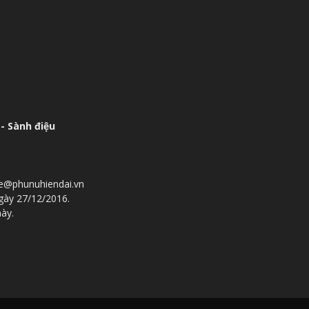
- Sành điệu
he@phunuhiendai.vn
gày 27/12/2016.
này.