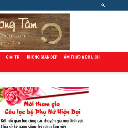
GIẢI TRÍ
KHÔNG GIAN ĐẸP
ẨM THỰC & DU LỊCH