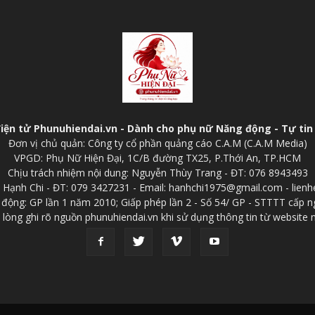
điện tử Phunuhiendai.vn - Dành cho phụ nữ Năng động - Tự tin 
Đơn vị chủ quản: Công ty cổ phần quảng cáo C.A.M (C.A.M Media)
VPGD: Phụ Nữ Hiện Đại, 1C/B đường TX25, P.Thới An, TP.HCM
Chịu trách nhiệm nội dung: Nguyễn Thùy Trang - ĐT: 076 8943493
p: Hạnh Chi - ĐT: 079 3427231 - Email: hanhchi1975@gmail.com - lien
 động: GP lần 1 năm 2010; Giấp phép lần 2 - Số 54/ GP - STTTT cấp n
 lòng ghi rõ nguồn phunuhiendai.vn khi sử dụng thông tin từ website 