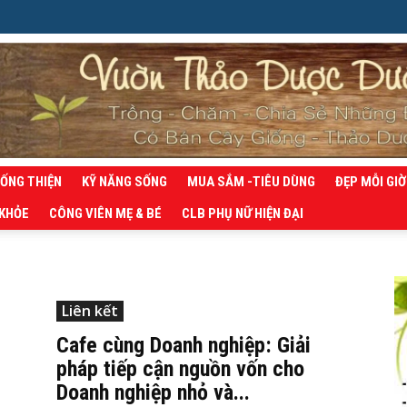
SỐNG THIỆN
KỸ NĂNG SỐNG
MUA SẮM -TIÊU DÙNG
ĐẸP MỖI GIỜ
 KHỎE
CÔNG VIÊN MẸ & BÉ
CLB PHỤ NỮ HIỆN ĐẠI
Liên kết
Cafe cùng Doanh nghiệp: Giải
pháp tiếp cận nguồn vốn cho
Doanh nghiệp nhỏ và...