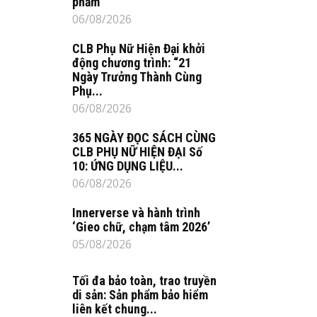
phẩm
06/08/2026
CLB Phụ Nữ Hiện Đại khởi
động chương trình: “21
Ngày Trưởng Thành Cùng
Phụ...
06/08/2026
365 NGÀY ĐỌC SÁCH CÙNG
CLB PHỤ NỮ HIỆN ĐẠI Số
10: ỨNG DỤNG LIỆU...
06/08/2026
Innerverse và hành trình
‘Gieo chữ, chạm tâm 2026’
05/08/2026
Tối đa bảo toàn, trao truyền
di sản: Sản phẩm bảo hiểm
liên kết chung...