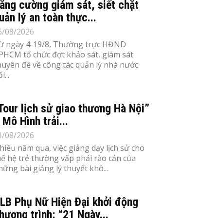
ăng cường giám sát, siết chặt
uản lý an toàn thực...
6/08/2026
ừ ngày 4-19/8, Thường trực HĐND
PHCM tổ chức đợt khảo sát, giám sát
huyên đề về công tác quản lý nhà nước
i...
Tour lịch sử giao thương Hà Nội”
 Mô Hình trải...
1/08/2026
hiều năm qua, việc giảng dạy lịch sử cho
hế hệ trẻ thường vấp phải rào cản của
hững bài giảng lý thuyết khô...
LB Phụ Nữ Hiện Đại khởi động
hương trình: “21 Ngày...