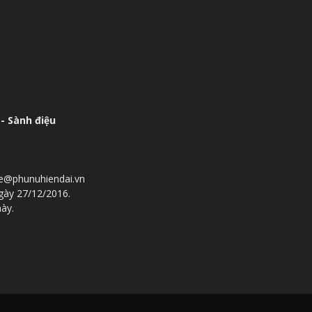
- Sành điệu
he@phunuhiendai.vn
gày 27/12/2016.
này.