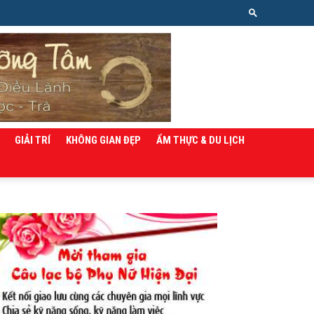
GIẢI TRÍ
KHÔNG GIAN ĐẸP
ẨM THỰC & DU LỊCH