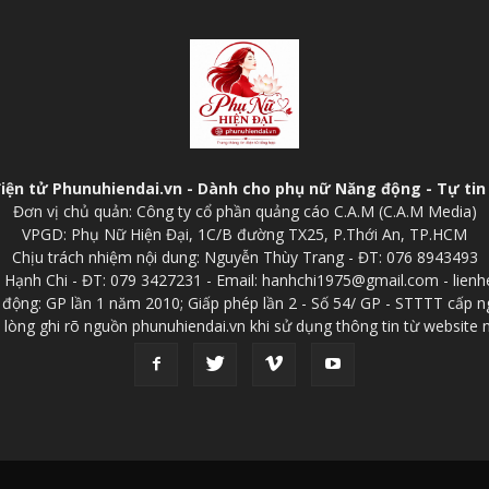
điện tử Phunuhiendai.vn - Dành cho phụ nữ Năng động - Tự tin 
Đơn vị chủ quản: Công ty cổ phần quảng cáo C.A.M (C.A.M Media)
VPGD: Phụ Nữ Hiện Đại, 1C/B đường TX25, P.Thới An, TP.HCM
Chịu trách nhiệm nội dung: Nguyễn Thùy Trang - ĐT: 076 8943493
p: Hạnh Chi - ĐT: 079 3427231 - Email: hanhchi1975@gmail.com - lien
 động: GP lần 1 năm 2010; Giấp phép lần 2 - Số 54/ GP - STTTT cấp n
 lòng ghi rõ nguồn phunuhiendai.vn khi sử dụng thông tin từ website 