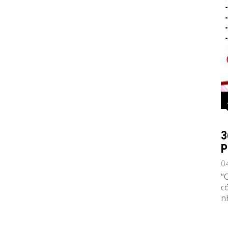
3
P
0
“
c
n