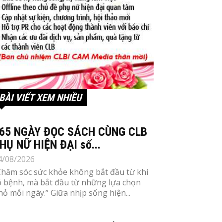
BÀI VIẾT XEM NHIỀU
65 NGÀY ĐỌC SÁCH CÙNG CLB
HỤ NỮ HIỆN ĐẠI số...
4/08/2026
Chăm sóc sức khỏe không bắt đầu từ khi
ó bệnh, mà bắt đầu từ những lựa chọn
hỏ mỗi ngày.” Giữa nhịp sống hiện...