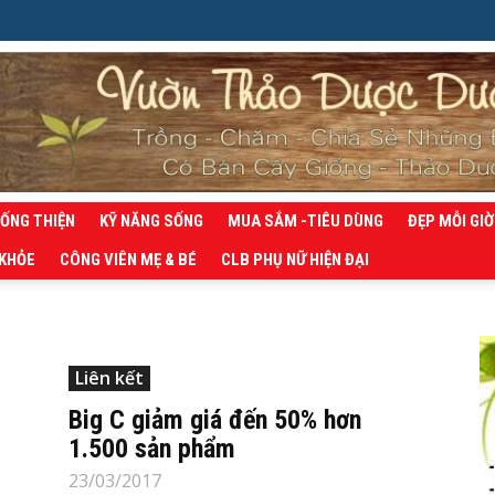
SỐNG THIỆN
KỸ NĂNG SỐNG
MUA SẮM -TIÊU DÙNG
ĐẸP MỖI GIỜ
 KHỎE
CÔNG VIÊN MẸ & BÉ
CLB PHỤ NỮ HIỆN ĐẠI
Liên kết
Big C giảm giá đến 50% hơn
1.500 sản phẩm
23/03/2017