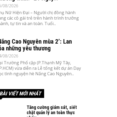
6/08/2026
hụ Nữ Hiện Đại – Người chị đồng hành
ùng các cô gái trẻ trên hành trình trưởng
ành, tự tin và an toàn. Tuổi...
Nắng Cao Nguyên mùa 2’: Lan
ỏa những yêu thương
4/08/2026
ại Trường Phổ cập (P.Thạnh Mỹ Tây,
P.HCM) vừa diễn ra Lễ tổng kết dự án Dạy
ọc tình nguyện hè Nắng Cao Nguyên...
BÀI VIẾT MỚI NHẤT
Tăng cường giám sát, siết
chặt quản lý an toàn thực