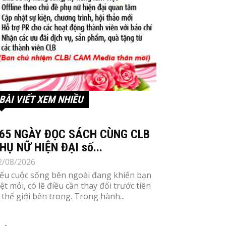
BÀI VIẾT XEM NHIỀU
65 NGÀY ĐỌC SÁCH CÙNG CLB
HỤ NỮ HIỆN ĐẠI số...
2/08/2026
ếu cuộc sống bên ngoài đang khiến bạn
ệt mỏi, có lẽ điều cần thay đổi trước tiên
à thế giới bên trong. Trong hành...