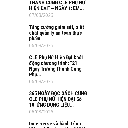
THÀNH CÙNG CLB PHỤ NỮ
HIỆN ĐẠI” – NGÀY 1: EM...
07/08/2026
Tăng cường giám sát, siết
chặt quản lý an toàn thực
phẩm
06/08/2026
CLB Phụ Nữ Hiện Đại khởi
động chương trình: “21
Ngày Trưởng Thành Cùng
Phụ...
06/08/2026
365 NGÀY ĐỌC SÁCH CÙNG
CLB PHỤ NỮ HIỆN ĐẠI Số
10: ỨNG DỤNG LIỆU...
06/08/2026
Innerverse và hành trình