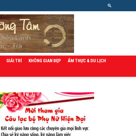
GIẢI TRÍ
KHÔNG GIAN ĐẸP
ẨM THỰC & DU LỊCH