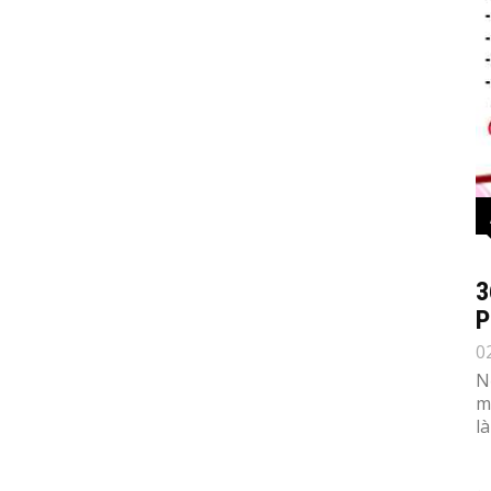
3
P
0
N
m
l