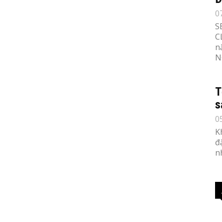
0
S
C
n
N
T
s
0
K
đ
n