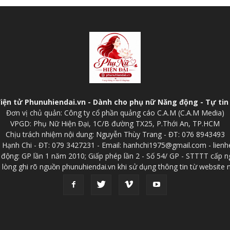
điện tử Phunuhiendai.vn - Dành cho phụ nữ Năng động - Tự tin 
Đơn vị chủ quản: Công ty cổ phần quảng cáo C.A.M (C.A.M Media)
VPGD: Phụ Nữ Hiện Đại, 1C/B đường TX25, P.Thới An, TP.HCM
Chịu trách nhiệm nội dung: Nguyễn Thùy Trang - ĐT: 076 8943493
p: Hạnh Chi - ĐT: 079 3427231 - Email: hanhchi1975@gmail.com - lien
 động: GP lần 1 năm 2010; Giấp phép lần 2 - Số 54/ GP - STTTT cấp n
 lòng ghi rõ nguồn phunuhiendai.vn khi sử dụng thông tin từ website 