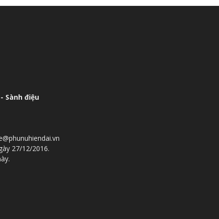
- Sành điệu
he@phunuhiendai.vn
gày 27/12/2016.
này.