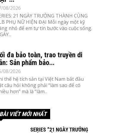
7/08/2026
ERIES: 21 NGÀY TRƯỞNG THÀNH CÙNG
LB PHỤ NỮ HIỆN ĐẠI Mỗi ngày một kỹ
ăng nhỏ để em tự tin bước vào cuộc sống.
GÀY...
ối đa bảo toàn, trao truyền di
ản: Sản phẩm bảo...
5/08/2026
hi thế hệ tích sản tại Việt Nam bắt đầu
ặt câu hỏi không phải “làm sao để có
hiều hơn” mà là “làm...
BÀI VIẾT MỚI NHẤT
SERIES “21 NGÀY TRƯỞNG