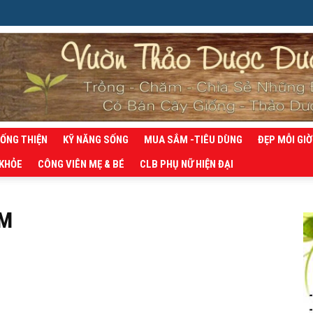
SỐNG THIỆN
KỸ NĂNG SỐNG
MUA SẮM -TIÊU DÙNG
ĐẸP MỖI GIỜ
 KHỎE
CÔNG VIÊN MẸ & BÉ
CLB PHỤ NỮ HIỆN ĐẠI
SM