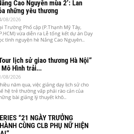
Nắng Cao Nguyên mùa 2’: Lan
ỏa những yêu thương
4/08/2026
ại Trường Phổ cập (P.Thạnh Mỹ Tây,
P.HCM) vừa diễn ra Lễ tổng kết dự án Dạy
ọc tình nguyện hè Nắng Cao Nguyên...
Tour lịch sử giao thương Hà Nội”
 Mô Hình trải...
1/08/2026
hiều năm qua, việc giảng dạy lịch sử cho
hế hệ trẻ thường vấp phải rào cản của
hững bài giảng lý thuyết khô...
ERIES “21 NGÀY TRƯỞNG
HÀNH CÙNG CLB PHỤ NỮ HIỆN
ẠI”...