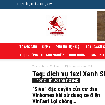
THỨ SÁU, THÁNG 8 7, 2026
Phụ
nữ
hiện
đại
TRANG CHỦ
ĐẸP +
PHỤ NỮ HIỆN ĐẠI
1001 CÁCH 
THỊ TRƯỜNG – DOANH NGHIỆP
DINH DƯỠNG – GIA ĐÌNH
Trang chủ
Từ khóa
Dịch vụ taxi Xanh SM
Tag: dịch vụ taxi Xanh 
Thông Tin Doanh nghiệp
“Siêu” đặc quyền của cư dân
Vinhomes khi sử dụng xe điện
VinFast Lợi chồng...