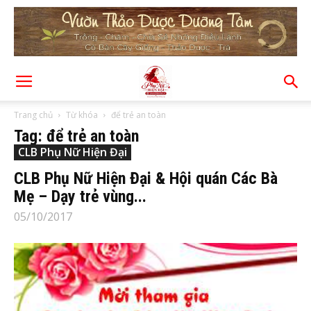
Trang chủ
Từ khóa
để trẻ an toàn
Tag: để trẻ an toàn
CLB Phụ Nữ Hiện Đại
CLB Phụ Nữ Hiện Đại & Hội quán Các Bà
Mẹ – Dạy trẻ vùng...
05/10/2017