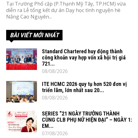
Tại Trường Phổ cập (P.Thạnh Mỹ Tây, TP.HCM) vừa
diễn ra Lễ tổng kết dự án Dạy học tình nguyện hè
Nắng Cao Nguyên...
BÀI VIẾT MỚI NHẤT
Standard Chartered huy động thành
công khoản vay hợp vốn xã hội trị giá
721...
08/08/2026
ITE HCMC 2026 quy tụ hơn 520 đơn vị
triển lãm, lớn nhất sau 20...
08/08/2026
SERIES “21 NGÀY TRƯỞNG THÀNH
CÙNG CLB PHỤ NỮ HIỆN ĐẠI” – NGÀY 1:
EM...
07/08/2026