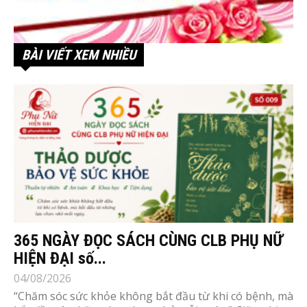
BÀI VIẾT XEM NHIỀU
365 NGÀY ĐỌC SÁCH CÙNG CLB PHỤ NỮ
HIỆN ĐẠI số...
04/08/2026
“Chăm sóc sức khỏe không bắt đầu từ khi có bệnh, mà