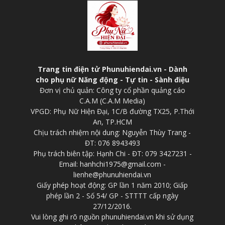
Trang tin điện tử Phunuhiendai.vn - Dành
cho phụ nữ Năng động - Tự tin - Sành điệu
Đơn vị chủ quản: Công ty cổ phần quảng cáo
C.A.M (C.A.M Media)
VPGD: Phụ Nữ Hiện Đại, 1C/B đường TX25, P.Thới
An, TP.HCM
Chịu trách nhiệm nội dung: Nguyễn Thùy Trang -
ĐT: 076 8943493
Phụ trách biên tập: Hạnh Chi - ĐT: 079 3427231 -
Email: hanhchi1975@gmail.com -
lienhe@phunuhiendai.vn
Giấy phép hoạt động: GP lần 1 năm 2010; Giấp
phép lần 2 - Số 54/ GP - STTTT cấp ngày
27/12/2016.
Vui lòng ghi rõ nguồn phunuhiendai.vn khi sử dụng