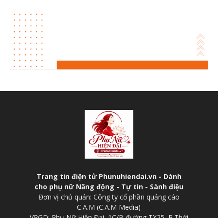
Trang tin điện tử Phunuhiendai.vn - Dành
cho phụ nữ Năng động - Tự tin - Sành điệu
Đơn vị chủ quản: Công ty cổ phần quảng cáo
C.A.M (C.A.M Media)
VPGD: Phụ Nữ Hiện Đại, 1C/B đường TX25, P.Thới