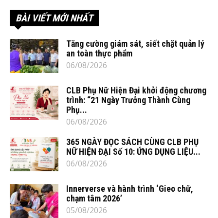
BÀI VIẾT MỚI NHẤT
Tăng cường giám sát, siết chặt quản lý
an toàn thực phẩm
06/08/2026
CLB Phụ Nữ Hiện Đại khởi động chương
trình: “21 Ngày Trưởng Thành Cùng
Phụ...
06/08/2026
365 NGÀY ĐỌC SÁCH CÙNG CLB PHỤ
NỮ HIỆN ĐẠI Số 10: ỨNG DỤNG LIỆU...
06/08/2026
Innerverse và hành trình ‘Gieo chữ,
chạm tâm 2026’
05/08/2026