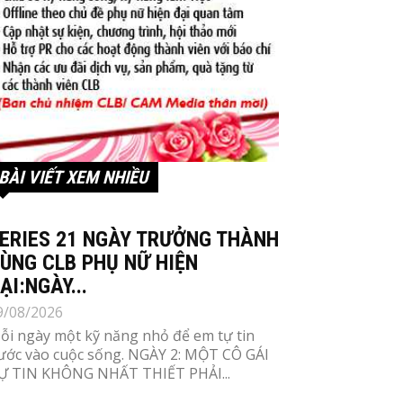
BÀI VIẾT XEM NHIỀU
ERIES 21 NGÀY TRƯỞNG THÀNH
ÙNG CLB PHỤ NỮ HIỆN
ẠI:NGÀY...
9/08/2026
ỗi ngày một kỹ năng nhỏ để em tự tin
ước vào cuộc sống. NGÀY 2: MỘT CÔ GÁI
Ự TIN KHÔNG NHẤT THIẾT PHẢI...