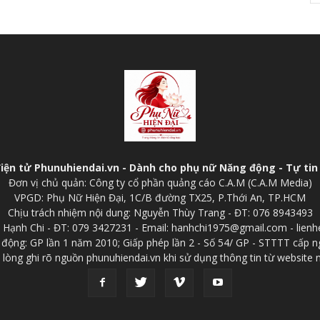
điện tử Phunuhiendai.vn - Dành cho phụ nữ Năng động - Tự tin 
Đơn vị chủ quản: Công ty cổ phần quảng cáo C.A.M (C.A.M Media)
VPGD: Phụ Nữ Hiện Đại, 1C/B đường TX25, P.Thới An, TP.HCM
Chịu trách nhiệm nội dung: Nguyễn Thùy Trang - ĐT: 076 8943493
p: Hạnh Chi - ĐT: 079 3427231 - Email: hanhchi1975@gmail.com - lien
 động: GP lần 1 năm 2010; Giấp phép lần 2 - Số 54/ GP - STTTT cấp n
 lòng ghi rõ nguồn phunuhiendai.vn khi sử dụng thông tin từ website 