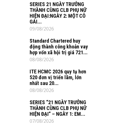
SERIES 21 NGÀY TRƯỞNG
THÀNH CÙNG CLB PHỤ NỮ
HIỆN ĐẠI:NGÀY 2: MỘT CÔ
GÁI...
09/08/2026
Standard Chartered huy
động thành công khoản vay
hợp vốn xã hội trị giá 721...
08/08/2026
ITE HCMC 2026 quy tụ hơn
520 đơn vị triển lãm, lớn
nhất sau 20...
08/08/2026
SERIES “21 NGÀY TRƯỞNG
THÀNH CÙNG CLB PHỤ NỮ
HIỆN ĐẠI” – NGÀY 1: EM...
07/08/2026