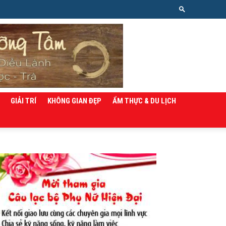
GIẢI TRÍ
KHÔNG GIAN ĐẸP
ẨM THỰC & DU LỊCH