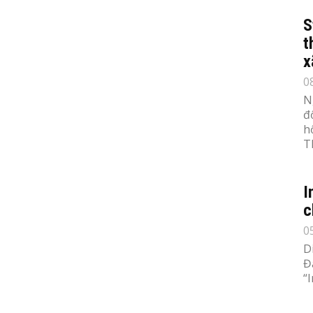
S
t
x
0
N
đ
h
T
I
c
0
D
Đ
“