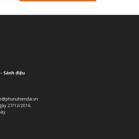
- Sành điệu
he@phunuhiendai.vn
gày 27/12/2016.
này.