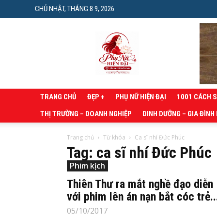
CHỦ NHẬT, THÁNG 8 9, 2026
Phụ
nữ
hiện
đại
TRANG CHỦ
ĐẸP +
PHỤ NỮ HIỆN ĐẠI
1001 CÁCH 
THỊ TRƯỜNG – DOANH NGHIỆP
DINH DƯỠNG – GIA ĐÌNH
Trang chủ
Từ khóa
Ca sĩ nhí Đức Phúc
Tag: ca sĩ nhí Đức Phúc
Phim kịch
Thiên Thư ra mắt nghề đạo diễn
với phim lên án nạn bắt cóc trẻ..
05/10/2017