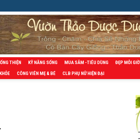
SỐNG THIỆN
KỸ NĂNG SỐNG
MUA SẮM -TIÊU DÙNG
ĐẸP MỖI GIỜ
 KHỎE
CÔNG VIÊN MẸ & BÉ
CLB PHỤ NỮ HIỆN ĐẠI
.