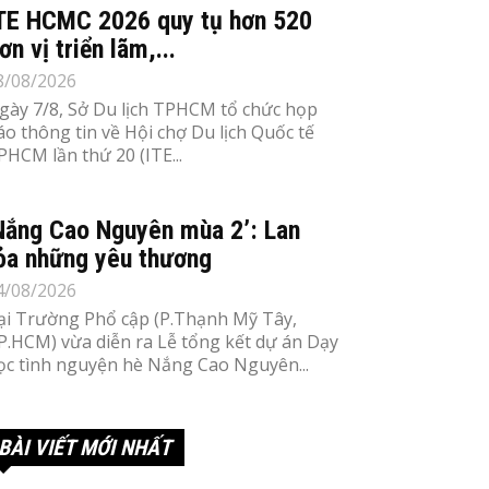
TE HCMC 2026 quy tụ hơn 520
ơn vị triển lãm,...
8/08/2026
gày 7/8, Sở Du lịch TPHCM tổ chức họp
áo thông tin về Hội chợ Du lịch Quốc tế
PHCM lần thứ 20 (ITE...
Nắng Cao Nguyên mùa 2’: Lan
ỏa những yêu thương
4/08/2026
ại Trường Phổ cập (P.Thạnh Mỹ Tây,
P.HCM) vừa diễn ra Lễ tổng kết dự án Dạy
ọc tình nguyện hè Nắng Cao Nguyên...
BÀI VIẾT MỚI NHẤT