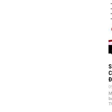
S
C
Đ
0
M
b
T