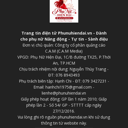
Trang tin điện tử Phunuhiendai.vn - Dành
cho phụ nữ Năng động - Tự tin - Sành điệu
Đơn vị chủ quản: Công ty cổ phần quảng cáo
C.A.M (C.A.M Media)
VPGD: Phụ Nữ Hiện Đại, 1C/B đường TX25, P.Thới
An, TP.HCM
Chịu trách nhiệm nội dung: Nguyễn Thùy Trang -
ĐT: 076 8943493
Phụ trách biên tập: Hạnh Chi - ĐT: 079 3427231 -
Email: hanhchi1975@gmail.com -
lienhe@phunuhiendai.vn
Giấy phép hoạt động: GP lần 1 năm 2010; Giấp
phép lần 2 - Số 54/ GP - STTTT cấp ngày
27/12/2016.
Vui lòng ghi rõ nguồn phunuhiendai.vn khi sử dụng
thông tin từ website này.