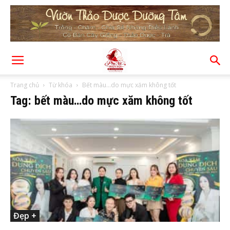
Trang chủ
Từ khóa
Bết màu…do mực xăm không tốt
Tag: bết màu…do mực xăm không tốt
Đẹp +