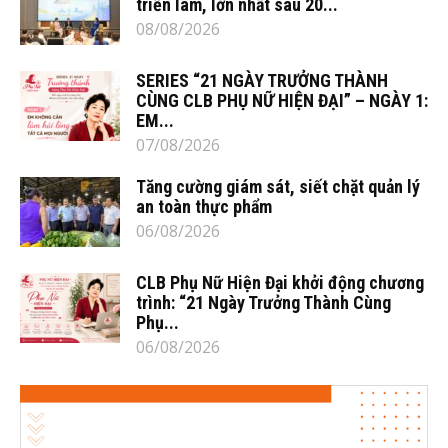
triển lãm, lớn nhất sau 20...
08/08/2026
SERIES “21 NGÀY TRƯỞNG THÀNH
CÙNG CLB PHỤ NỮ HIỆN ĐẠI” – NGÀY 1:
EM...
07/08/2026
Tăng cường giám sát, siết chặt quản lý
an toàn thực phẩm
06/08/2026
CLB Phụ Nữ Hiện Đại khởi động chương
trình: “21 Ngày Trưởng Thành Cùng
Phụ...
06/08/2026