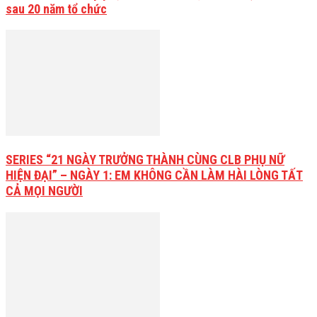
sau 20 năm tổ chức
SERIES “21 NGÀY TRƯỞNG THÀNH CÙNG CLB PHỤ NỮ
HIỆN ĐẠI” – NGÀY 1: EM KHÔNG CẦN LÀM HÀI LÒNG TẤT
CẢ MỌI NGƯỜI