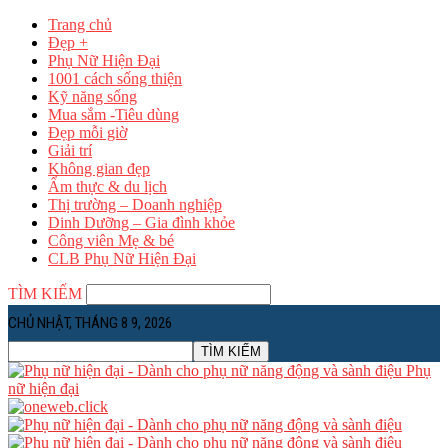
Trang chủ
Đẹp +
Phụ Nữ Hiện Đại
1001 cách sống thiện
Kỹ năng sống
Mua sắm -Tiêu dùng
Đẹp mỗi giờ
Giải trí
Không gian đẹp
Ẩm thực & du lịch
Thị trường – Doanh nghiệp
Dinh Dưỡng – Gia đình khỏe
Công viên Mẹ & bé
CLB Phụ Nữ Hiện Đại
TÌM KIẾM
CHỦ NHẬT, THÁNG 8 9, 2026
Phụ
nữ hiện đại