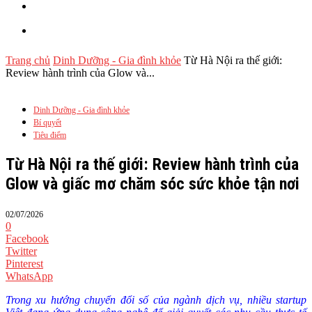
Công viên Mẹ & bé
CLB Phụ Nữ Hiện Đại
Trang chủ
Dinh Dưỡng - Gia đình khỏe
Từ Hà Nội ra thế giới:
Review hành trình của Glow và...
Dinh Dưỡng - Gia đình khỏe
Bí quyết
Tiêu điểm
Từ Hà Nội ra thế giới: Review hành trình của
Glow và giấc mơ chăm sóc sức khỏe tận nơi
02/07/2026
0
Facebook
Twitter
Pinterest
WhatsApp
Trong xu hướng chuyển đổi số của ngành dịch vụ, nhiều startup