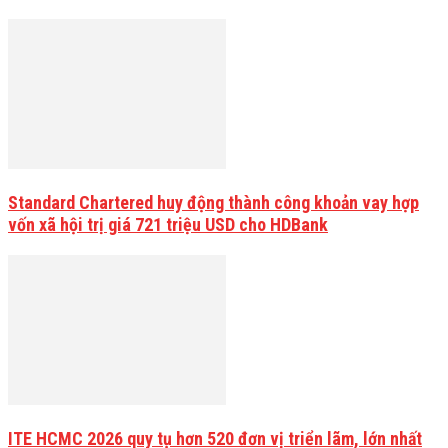
Standard Chartered huy động thành công khoản vay hợp
vốn xã hội trị giá 721 triệu USD cho HDBank
ITE HCMC 2026 quy tụ hơn 520 đơn vị triển lãm, lớn nhất