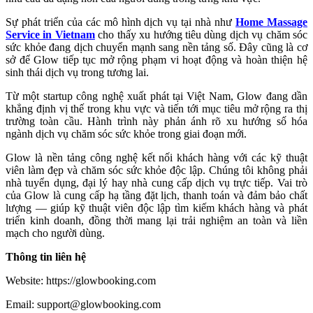
Sự phát triển của các mô hình dịch vụ tại nhà như
Home Massage
Service in Vietnam
cho thấy xu hướng tiêu dùng dịch vụ chăm sóc
sức khỏe đang dịch chuyển mạnh sang nền tảng số. Đây cũng là cơ
sở để Glow tiếp tục mở rộng phạm vi hoạt động và hoàn thiện hệ
sinh thái dịch vụ trong tương lai.
Từ một startup công nghệ xuất phát tại Việt Nam, Glow đang dần
khẳng định vị thế trong khu vực và tiến tới mục tiêu mở rộng ra thị
trường toàn cầu. Hành trình này phản ánh rõ xu hướng số hóa
ngành dịch vụ chăm sóc sức khỏe trong giai đoạn mới.
Glow là nền tảng công nghệ kết nối khách hàng với các kỹ thuật
viên làm đẹp và chăm sóc sức khỏe độc lập. Chúng tôi không phải
nhà tuyển dụng, đại lý hay nhà cung cấp dịch vụ trực tiếp. Vai trò
của Glow là cung cấp hạ tầng đặt lịch, thanh toán và đảm bảo chất
lượng — giúp kỹ thuật viên độc lập tìm kiếm khách hàng và phát
triển kinh doanh, đồng thời mang lại trải nghiệm an toàn và liền
mạch cho người dùng.
Thông tin liên hệ
Website: https://glowbooking.com
Email: support@glowbooking.com