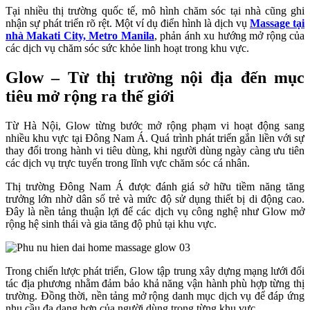
Tại nhiều thị trường quốc tế, mô hình chăm sóc tại nhà cũng ghi
nhận sự phát triển rõ rệt. Một ví dụ điển hình là dịch vụ
Massage tại
nhà Makati City, Metro Manila
, phản ánh xu hướng mở rộng của
các dịch vụ chăm sóc sức khỏe linh hoạt trong khu vực.
Glow – Từ thị trường nội địa đến mục
tiêu mở rộng ra thế giới
Từ Hà Nội, Glow từng bước mở rộng phạm vi hoạt động sang
nhiều khu vực tại Đông Nam Á. Quá trình phát triển gắn liền với sự
thay đổi trong hành vi tiêu dùng, khi người dùng ngày càng ưu tiên
các dịch vụ trực tuyến trong lĩnh vực chăm sóc cá nhân.
Thị trường Đông Nam Á được đánh giá sở hữu tiềm năng tăng
trưởng lớn nhờ dân số trẻ và mức độ sử dụng thiết bị di động cao.
Đây là nền tảng thuận lợi để các dịch vụ công nghệ như Glow mở
rộng hệ sinh thái và gia tăng độ phủ tại khu vực.
Trong chiến lược phát triển, Glow tập trung xây dựng mạng lưới đối
tác địa phương nhằm đảm bảo khả năng vận hành phù hợp từng thị
trường. Đồng thời, nền tảng mở rộng danh mục dịch vụ để đáp ứng
nhu cầu đa dạng hơn của người dùng trong từng khu vực.