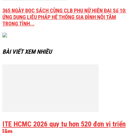
365 NGÀY ĐỌC SÁCH CÙNG CLB PHỤ NỮ HIỆN ĐẠI Số 10:
ỨNG DỤNG LIỆU PHÁP HỆ THỐNG GIA ĐÌNH NỘI TÂM
TRONG TÌNH...
BÀI VIẾT XEM NHIỀU
ITE HCMC 2026 quy tụ hơn 520 đơn vị triển
lãm,...