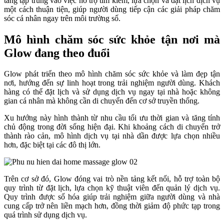
tảng tập trung vào việc hỗ trợ tìm kiếm, lựa chọn và đặt lịch dịch vụ
một cách thuận tiện, giúp người dùng tiếp cận các giải pháp chăm
sóc cá nhân ngay trên môi trường số.
Mô hình chăm sóc sức khỏe tận nơi mà
Glow đang theo đuổi
Glow phát triển theo mô hình chăm sóc sức khỏe và làm đẹp tận
nơi, hướng đến sự linh hoạt trong trải nghiệm người dùng. Khách
hàng có thể đặt lịch và sử dụng dịch vụ ngay tại nhà hoặc không
gian cá nhân mà không cần di chuyển đến cơ sở truyền thống.
Xu hướng này hình thành từ nhu cầu tối ưu thời gian và tăng tính
chủ động trong đời sống hiện đại. Khi khoảng cách di chuyển trở
thành rào cản, mô hình dịch vụ tại nhà dần được lựa chọn nhiều
hơn, đặc biệt tại các đô thị lớn.
Trên cơ sở đó, Glow đóng vai trò nền tảng kết nối, hỗ trợ toàn bộ
quy trình từ đặt lịch, lựa chọn kỹ thuật viên đến quản lý dịch vụ.
Quy trình được số hóa giúp trải nghiệm giữa người dùng và nhà
cung cấp trở nên liền mạch hơn, đồng thời giảm độ phức tạp trong
quá trình sử dụng dịch vụ.