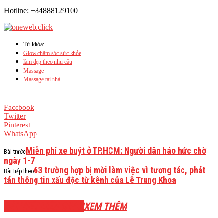
Hotline: +84888129100
Từ khóa:
Glow.chăm sóc sức khỏe
làm đẹp theo nhu cầu
Massage
Massage tại nhà
Facebook
Twitter
Pinterest
WhatsApp
Miễn phí xe buýt ở TP.HCM: Người dân háo hức chờ
Bài trước
ngày 1-7
63 trường hợp bị mời làm việc vì tương tác, phát
Bài tiếp theo
tán thông tin xấu độc từ kênh của Lê Trung Khoa
BÀI VIẾT LIÊN QUAN
XEM THÊM