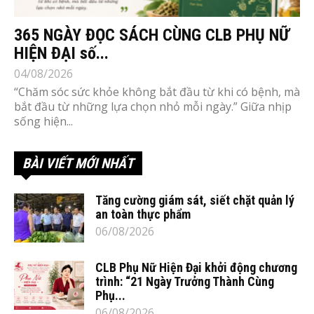
365 NGÀY ĐỌC SÁCH CÙNG CLB PHỤ NỮ
HIỆN ĐẠI số...
04/08/2026
“Chăm sóc sức khỏe không bắt đầu từ khi có bệnh, mà
bắt đầu từ những lựa chọn nhỏ mỗi ngày.” Giữa nhịp
sống hiện...
BÀI VIẾT MỚI NHẤT
Tăng cường giám sát, siết chặt quản lý
an toàn thực phẩm
06/08/2026
CLB Phụ Nữ Hiện Đại khởi động chương
trình: “21 Ngày Trưởng Thành Cùng
Phụ...
06/08/2026