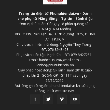
Trang tin điện tử Phunuhiendai.vn - Dành
cho phụ nữ Năng động - Tự tin - Sành điệu
Đơn vị chủ quản: Công ty cổ phần quảng cáo
C.A.M (C.A.M Media)
VPGD: Phụ Nữ Hiện Đại, 1C/B đường TX25, P.Thới
An, TP.HCM
Chịu trách nhiệm nội dung: Nguyễn Thùy Trang -
ĐT: 076 8943493
Phụ trách biên tập: Hạnh Chi - ĐT: 079 3427231 -
Email: hanhchi1975@gmail.com -
lienhe@phunuhiendai.vn
Giấy phép hoạt động: GP lần 1 năm 2010; Giấp
phép lần 2 - Số 54/ GP - STTTT cấp ngày
27/12/2016.
Vui lòng ghi rõ nguồn phunuhiendai.vn khi sử dụng
thông tin từ website này.