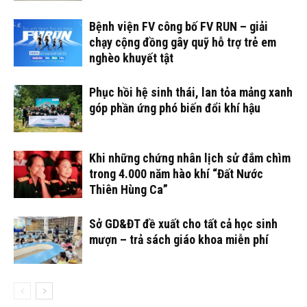
Bệnh viện FV công bố FV RUN – giải
chạy cộng đồng gây quỹ hỗ trợ trẻ em
nghèo khuyết tật
Phục hồi hệ sinh thái, lan tỏa mảng xanh
góp phần ứng phó biến đổi khí hậu
Khi những chứng nhân lịch sử đắm chìm
trong 4.000 năm hào khí “Đất Nước
Thiên Hùng Ca”
Sở GD&ĐT đề xuất cho tất cả học sinh
mượn – trả sách giáo khoa miễn phí