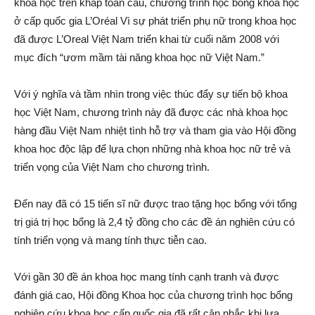
khoa học trên khắp toàn cầu, chương trình học bổng khoa học
ở cấp quốc gia L’Oréal Vì sự phát triển phụ nữ trong khoa học
đã được L’Oreal Việt Nam triển khai từ cuối năm 2008 với
mục đích “ươm mầm tài năng khoa học nữ Việt Nam.”
Với ý nghĩa và tầm nhìn trong việc thúc đẩy sự tiến bộ khoa
học Việt Nam, chương trình này đã được các nhà khoa học
hàng đầu Việt Nam nhiệt tình hỗ trợ và tham gia vào Hội đồng
khoa học độc lập để lựa chọn những nhà khoa học nữ trẻ và
triển vọng của Việt Nam cho chương trình.
Đến nay đã có 15 tiến sĩ nữ được trao tặng học bổng với tổng
trị giá trị học bổng là 2,4 tỷ đồng cho các đề án nghiên cứu có
tính triển vọng và mang tính thực tiễn cao.
Với gần 30 đề án khoa học mang tính cạnh tranh và được
đánh giá cao, Hội đồng Khoa học của chương trình học bổng
nghiên cứu khoa học cấp quốc gia đã rất cân nhắc khi lựa