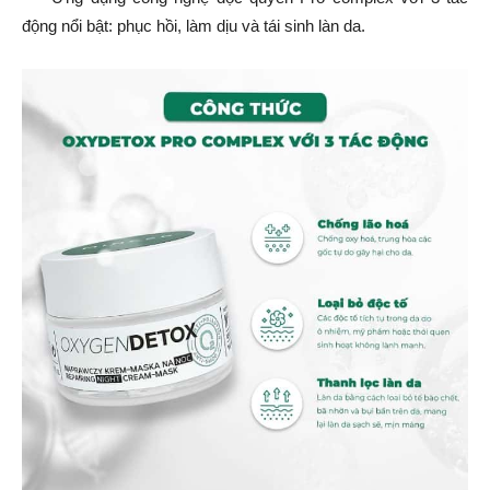
động nổi bật: phục hồi, làm dịu và tái sinh làn da.