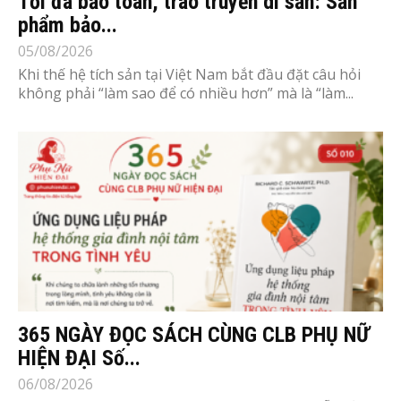
Tối đa bảo toàn, trao truyền di sản: Sản
phẩm bảo...
05/08/2026
Khi thế hệ tích sản tại Việt Nam bắt đầu đặt câu hỏi
không phải “làm sao để có nhiều hơn” mà là “làm...
365 NGÀY ĐỌC SÁCH CÙNG CLB PHỤ NỮ
HIỆN ĐẠI Số...
06/08/2026