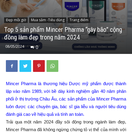
Đẹp mỗi giờ
Mua sắm -Tiêu dùng
Trang điểm
Top 5 sản phẩm Mincer Pharma “gây bão” cộng
đồng làm đẹp trong năm 2024
08/05/2024
0
Mincer Pharma là thương hiệu Dược mỹ phẩm được thành
lập vào năm 1989, với bề dày kinh nghiệm gần 40 năm phân
phối ở thị trường Châu Âu, các sản phẩm của Mincer Pharma
luôn được các chuyên gia, bác sĩ gia liễu và người tiêu dùng
đánh giá cao về hiệu quả và tính an toàn.
Trải qua một năm 2024 đầy sôi động trong ngành làm đẹp,
Mincer Pharma đã không ngừng chứng tỏ vị thế của mình với