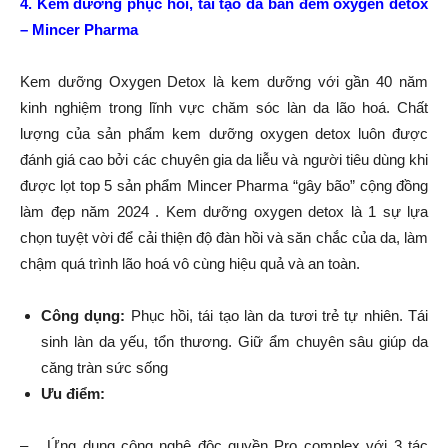
4. Kem dưỡng phục hồi, tái tạo da ban đêm oxygen detox
– Mincer Pharma
Kem dưỡng Oxygen Detox là kem dưỡng với gần 40 năm
kinh nghiệm trong lĩnh vực chăm sóc làn da lão hoá. Chất
lượng của sản phẩm kem dưỡng oxygen detox luôn được
đánh giá cao bởi các chuyên gia da liễu và người tiêu dùng khi
được lọt top 5 sản phẩm Mincer Pharma “gây bão” cộng đồng
làm đẹp năm 2024 . Kem dưỡng oxygen detox là 1 sự lựa
chọn tuyệt vời để cải thiện độ đàn hồi và săn chắc của da, làm
chậm quá trình lão hoá vô cùng hiệu quả và an toàn.
Công dụng:
Phục hồi, tái tạo làn da tươi trẻ tự nhiên. Tái
sinh làn da yếu, tổn thương. Giữ ẩm chuyên sâu giúp da
căng tràn sức sống
Ưu điểm:
– Ứng dụng công nghệ độc quyền Pro complex với 3 tác