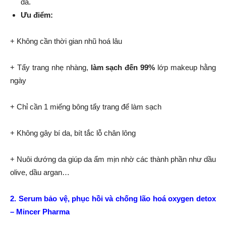
da.
Ưu điểm:
+ Không cần thời gian nhũ hoá lâu
+ Tẩy trang nhẹ nhàng,
làm sạch đến 99%
lớp makeup hằng
ngày
+ Chỉ cần 1 miếng bông tẩy trang để làm sạch
+ Không gây bí da, bít tắc lỗ chân lông
+ Nuôi dướng da giúp da ẩm mịn nhờ các thành phần như dầu
olive, dầu argan…
2. Serum bảo vệ, phục hồi và chống lão hoá oxygen detox
– Mincer Pharma