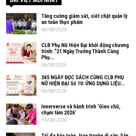
BÀI VIẾT MỚI NHẤT
Tăng cường giám sát, siết chặt quản lý
an toàn thực phẩm
06/08/2026
CLB Phụ Nữ Hiện Đại khởi động chương
trình: “21 Ngày Trưởng Thành Cùng
Phụ...
06/08/2026
365 NGÀY ĐỌC SÁCH CÙNG CLB PHỤ
NỮ HIỆN ĐẠI Số 10: ỨNG DỤNG LIỆU...
06/08/2026
Innerverse và hành trình ‘Gieo chữ,
chạm tâm 2026’
05/08/2026
Tối đa bảo toàn, trao truyền di sản: Sản