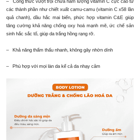
– Công thức vượt trội chứa hàm lượng vitamin C cực cao từ
các thành phần như chiết xuất camu-camu (vitamin C x58 lần
quả chanh), dầu hắc mai biển, phức hợp vitamin C&E giúp
tăng cường khả năng chống oxy hoá mạnh mẽ, ức chế sản
sinh hắc sắc tố, giúp da trắng hồng rạng rỡ.
– Khả năng thẩm thấu nhanh, không gây nhờn dính
– Phù hợp với mọi làn da kể cả da nhạy cảm