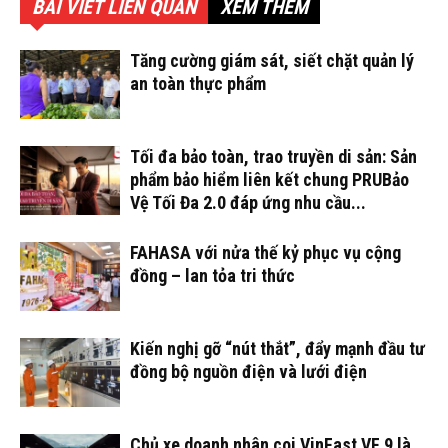
BÀI VIẾT LIÊN QUAN
XEM THÊM
Tăng cường giám sát, siết chặt quản lý
an toàn thực phẩm
Tối đa bảo toàn, trao truyền di sản: Sản
phẩm bảo hiểm liên kết chung PRUBảo
Vệ Tối Đa 2.0 đáp ứng nhu cầu...
FAHASA với nửa thế kỷ phục vụ cộng
đồng – lan tỏa tri thức
Kiến nghị gỡ “nút thắt”, đẩy mạnh đầu tư
đồng bộ nguồn điện và lưới điện
Chủ xe doanh nhân coi VinFast VF 9 là