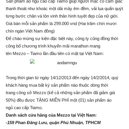
Sản phẩm áo ngủ cao cấp Tiamo giúp người mặc có cảm giác
thanh thoát như khoác một dải mây êm đềm, vải lụa quấn quýt
từng bước chân và tôn vinh thân hình tuyệt đẹp của nữ giới.
Giá bán mỗi sản phẩm là 299.000 vnd (Hai trăm chín mươi
chín ngàn Việt Nam đồng)
Để chào mừng sự kiện đặc biệt này, công ty cũng đồng thời
công bố chương trình khuyến mãi marathon mang
tên Mezzo – Tiamo lần đầu tiên có mặt tại Việt Nam:
Trong thời gian từ ngày 14/12/2013 đến ngày 14/2/2014, quý
khách hàng mua bất kỳ sản phẩm nào thuộc dòng thời
trang công sở Mezzo (kể cả những sản phẩm đã giảm giá
50%) đều được TẶNG MIỄN PHÍ một (01) sản phẩm áo
ngủ cao cấp Tiamo.
Danh sách cửa hàng của Mezzo tại Việt Nam:
-159 Phan Đăng Lưu, quận Phú Nhuận, TPHCM