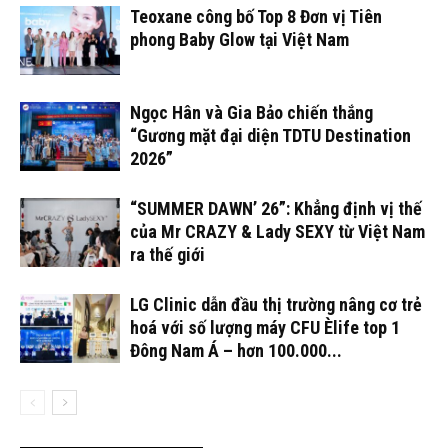
Teoxane công bố Top 8 Đơn vị Tiên
phong Baby Glow tại Việt Nam
Ngọc Hân và Gia Bảo chiến thắng
“Gương mặt đại diện TDTU Destination
2026”
“SUMMER DAWN’ 26”: Khẳng định vị thế
của Mr CRAZY & Lady SEXY từ Việt Nam
ra thế giới
LG Clinic dẫn đầu thị trường nâng cơ trẻ
hoá với số lượng máy CFU Èlife top 1
Đông Nam Á – hơn 100.000...