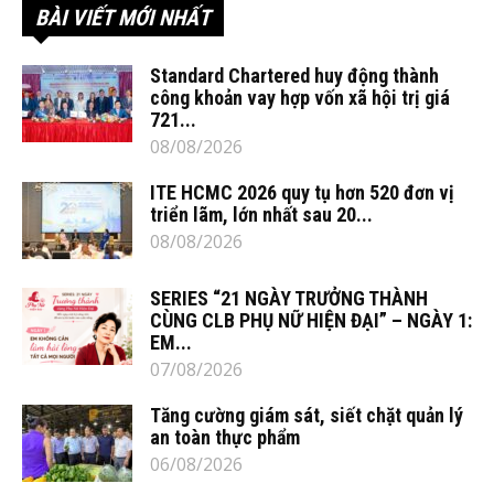
BÀI VIẾT MỚI NHẤT
Standard Chartered huy động thành
công khoản vay hợp vốn xã hội trị giá
721...
08/08/2026
ITE HCMC 2026 quy tụ hơn 520 đơn vị
triển lãm, lớn nhất sau 20...
08/08/2026
SERIES “21 NGÀY TRƯỞNG THÀNH
CÙNG CLB PHỤ NỮ HIỆN ĐẠI” – NGÀY 1:
EM...
07/08/2026
Tăng cường giám sát, siết chặt quản lý
an toàn thực phẩm
06/08/2026