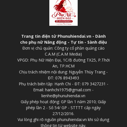
Trang tin điện tử Phunuhiendai.vn - Dành
cho phụ nữ Năng động - Tự tin - Sành điệu
Đơn vị chủ quản: Công ty cổ phần quảng cáo
C.A.M (C.A.M Media)
VPGD: Phụ Nữ Hiện Đại, 1C/B đường TX25, P.Thới
An, TP.HCM
Chịu trách nhiệm nội dung: Nguyễn Thùy Trang -
ĐT: 076 8943493
Phụ trách biên tập: Hạnh Chi - ĐT: 079 3427231 -
Email: hanhchi1975@gmail.com -
lienhe@phunuhiendai.vn
Giấy phép hoạt động: GP lần 1 năm 2010; Giấp
phép lần 2 - Số 54/ GP - STTTT cấp ngày
27/12/2016.
Vui lòng ghi rõ nguồn phunuhiendai.vn khi sử dụng
thông tin từ website này.