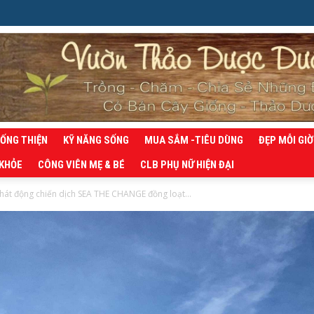
SỐNG THIỆN
KỸ NĂNG SỐNG
MUA SẮM -TIÊU DÙNG
ĐẸP MỖI GIỜ
 KHỎE
CÔNG VIÊN MẸ & BÉ
CLB PHỤ NỮ HIỆN ĐẠI
át động chiến dịch SEA THE CHANGE đồng loạt...