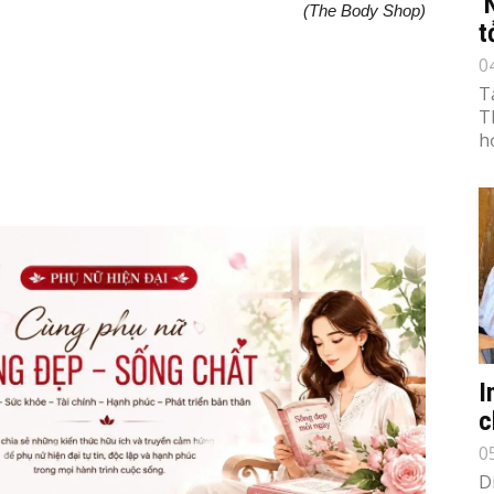
‘
(The Body Shop)
t
0
T
T
h
I
c
0
D