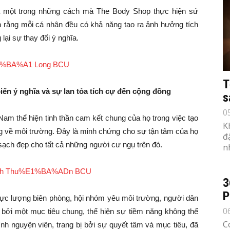
là một trong những cách mà The Body Shop thực hiện sứ
rằng mỗi cá nhân đều có khả năng tạo ra ảnh hưởng tích
lại sự thay đổi ý nghĩa.
T
iển ý nghĩa và sự lan tỏa tích cự đến cộng đồng
s
0
am thể hiện tinh thần cam kết chung của họ trong việc tạo
K
ng về môi trường. Đây là minh chứng cho sự tận tâm của họ
đ
sạch đẹp cho tất cả những người cư ngụ trên đó.
n
3
P
ừ lực lượng biên phòng, hội nhóm yêu môi trường, người dân
0
 bởi một mục tiêu chung, thể hiện sự tiềm năng không thể
C
nh nguyện viên, trang bị bởi sự quyết tâm và mục tiêu, đã