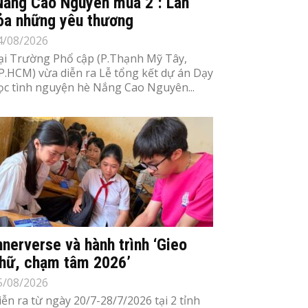
Nắng Cao Nguyên mùa 2’: Lan
ỏa những yêu thương
4/08/2026
ại Trường Phổ cập (P.Thạnh Mỹ Tây,
P.HCM) vừa diễn ra Lễ tổng kết dự án Dạy
ọc tình nguyện hè Nắng Cao Nguyên...
nnerverse và hành trình ‘Gieo
hữ, chạm tâm 2026’
5/08/2026
iễn ra từ ngày 20/7-28/7/2026 tại 2 tỉnh