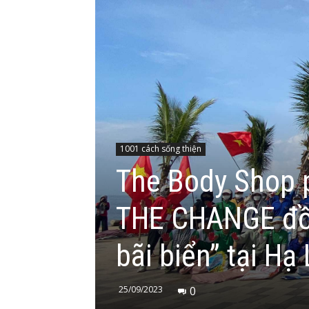
1001 cách sống thiện
The Body Shop 
THE CHANGE đồn
bãi biển” tại H
25/09/2023
0