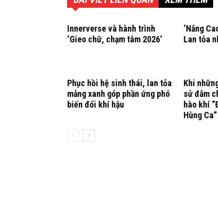
Innerverse và hành trình
‘Nắng Ca
‘Gieo chữ, chạm tâm 2026’
Lan tỏa 
Phục hồi hệ sinh thái, lan tỏa
Khi những
mảng xanh góp phần ứng phó
sử đắm c
biến đổi khí hậu
hào khí “
Hùng Ca”