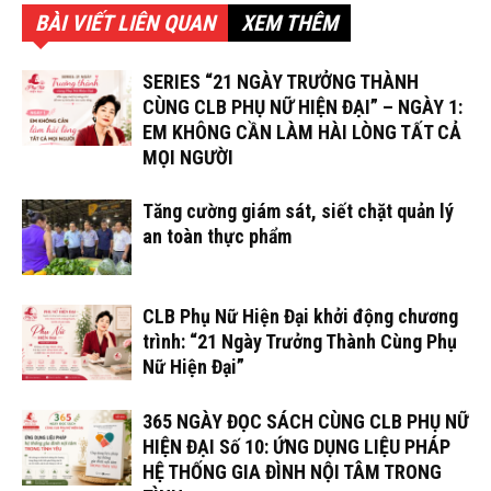
BÀI VIẾT LIÊN QUAN
XEM THÊM
SERIES “21 NGÀY TRƯỞNG THÀNH
CÙNG CLB PHỤ NỮ HIỆN ĐẠI” – NGÀY 1:
EM KHÔNG CẦN LÀM HÀI LÒNG TẤT CẢ
MỌI NGƯỜI
Tăng cường giám sát, siết chặt quản lý
an toàn thực phẩm
CLB Phụ Nữ Hiện Đại khởi động chương
trình: “21 Ngày Trưởng Thành Cùng Phụ
Nữ Hiện Đại”
365 NGÀY ĐỌC SÁCH CÙNG CLB PHỤ NỮ
HIỆN ĐẠI Số 10: ỨNG DỤNG LIỆU PHÁP
HỆ THỐNG GIA ĐÌNH NỘI TÂM TRONG