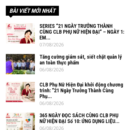
BÀI VIẾT MỚI NHẤT
SERIES “21 NGÀY TRƯỞNG THÀNH
CÙNG CLB PHỤ NỮ HIỆN ĐẠI” – NGÀY 1:
EM...
07/08/2026
Tăng cường giám sát, siết chặt quản lý
an toàn thực phẩm
06/08/2026
CLB Phụ Nữ Hiện Đại khởi động chương
trình: “21 Ngày Trưởng Thành Cùng
Phụ...
06/08/2026
365 NGÀY ĐỌC SÁCH CÙNG CLB PHỤ
NỮ HIỆN ĐẠI Số 10: ỨNG DỤNG LIỆU...
06/08/2026