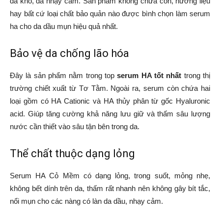
da khô, da nhạy cảm. Sản phẩm không chứa cồn, hương liệu
hay bất cứ loại chất bảo quản nào được bình chọn làm serum
ha cho da dầu mụn hiệu quả nhất.
Bảo vệ da chống lão hóa
Đây là sản phẩm nằm trong top
serum HA tốt nhất
trong thị
trường chiết xuất từ Tơ Tằm. Ngoài ra, serum còn chứa hai
loại gồm có HA Cationic và HA thủy phân từ gốc Hyaluronic
acid. Giúp tăng cường khả năng lưu giữ và thấm sâu lượng
nước cần thiết vào sâu tận bên trong da.
Thể chất thuộc dạng lỏng
Serum HA Cỏ Mềm có dạng lỏng, trong suốt, mỏng nhẹ,
không bết dính trên da, thấm rất nhanh nên không gây bít tắc,
nổi mụn cho các nàng có làn da dầu, nhạy cảm.