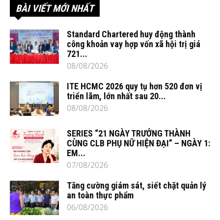
BÀI VIẾT MỚI NHẤT
Standard Chartered huy động thành
công khoản vay hợp vốn xã hội trị giá
721...
08/08/2026
ITE HCMC 2026 quy tụ hơn 520 đơn vị
triển lãm, lớn nhất sau 20...
08/08/2026
SERIES “21 NGÀY TRƯỞNG THÀNH
CÙNG CLB PHỤ NỮ HIỆN ĐẠI” – NGÀY 1:
EM...
07/08/2026
Tăng cường giám sát, siết chặt quản lý
an toàn thực phẩm
06/08/2026