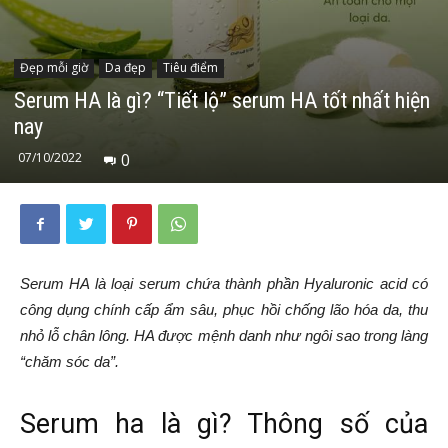
Đẹp mỗi giờ
Da đẹp
Tiêu điểm
Serum HA là gì? “Tiết lộ” serum HA tốt nhất hiện
nay
07/10/2022
0
Serum HA là loại serum chứa thành phần Hyaluronic acid có
công dụng chính cấp ẩm sâu, phục hồi chống lão hóa da, thu
nhỏ lỗ chân lông. HA được mệnh danh như ngôi sao trong làng
“chăm sóc da”.
Serum ha là gì? Thông số của