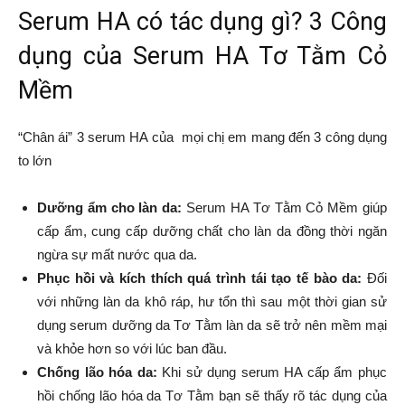
Serum HA có tác dụng gì? 3 Công
dụng của Serum HA Tơ Tằm Cỏ
Mềm
“Chân ái” 3 serum HA của mọi chị em mang đến 3 công dụng
to lớn
Dưỡng ẩm cho làn da:
Serum HA Tơ Tằm Cỏ Mềm giúp
cấp ẩm, cung cấp dưỡng chất cho làn da đồng thời ngăn
ngừa sự mất nước qua da.
Phục hồi và kích thích quá trình tái tạo tế bào da:
Đối
với những làn da khô ráp, hư tổn thì sau một thời gian sử
dụng serum dưỡng da Tơ Tằm làn da sẽ trở nên mềm mại
và khỏe hơn so với lúc ban đầu.
Chống lão hóa da:
Khi sử dụng serum HA cấp ẩm phục
hồi chống lão hóa da Tơ Tằm bạn sẽ thấy rõ tác dụng của