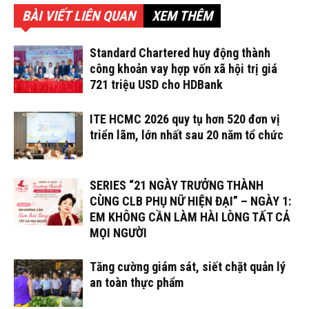
BÀI VIẾT LIÊN QUAN
XEM THÊM
Standard Chartered huy động thành
công khoản vay hợp vốn xã hội trị giá
721 triệu USD cho HDBank
ITE HCMC 2026 quy tụ hơn 520 đơn vị
triển lãm, lớn nhất sau 20 năm tổ chức
SERIES “21 NGÀY TRƯỞNG THÀNH
CÙNG CLB PHỤ NỮ HIỆN ĐẠI” – NGÀY 1:
EM KHÔNG CẦN LÀM HÀI LÒNG TẤT CẢ
MỌI NGƯỜI
Tăng cường giám sát, siết chặt quản lý
an toàn thực phẩm