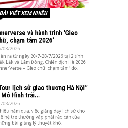
BÀI VIẾT XEM NHIỀU
nnerverse và hành trình ‘Gieo
hữ, chạm tâm 2026’
5/08/2026
iễn ra từ ngày 20/7-28/7/2026 tại 2 tỉnh
ắk Lắk và Lâm Đồng, Chiến dịch Hè 2026
InnerVerse – Gieo chữ, chạm tâm” do...
Tour lịch sử giao thương Hà Nội”
 Mô Hình trải...
1/08/2026
hiều năm qua, việc giảng dạy lịch sử cho
hế hệ trẻ thường vấp phải rào cản của
hững bài giảng lý thuyết khô...