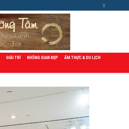
GIẢI TRÍ
KHÔNG GIAN ĐẸP
ẨM THỰC & DU LỊCH