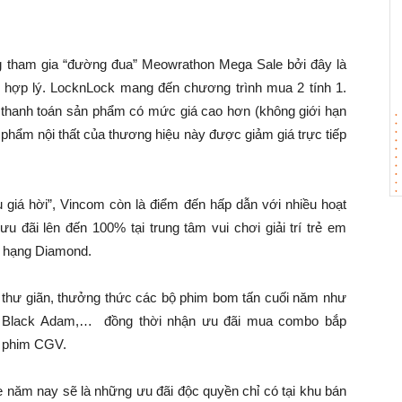
ng tham gia “đường đua” Meowrathon Mega Sale bởi đây là
í hợp lý. LocknLock mang đến chương trình mua 2 tính 1.
 thanh toán sản phẩm có mức giá cao hơn (không giới hạn
phẩm nội thất của thương hiệu này được giảm giá trực tiếp
giá hời”, Vincom còn là điểm đến hấp dẫn với nhiều hoạt
 ưu đãi lên đến 100% tại trung tâm vui chơi giải trí trẻ em
ên hạng Diamond.
n thư giãn, thưởng thức các bộ phim bom tấn cuối năm như
, Black Adam,… đồng thời nhận ưu đãi mua combo bắp
u phim CGV.
ăm nay sẽ là những ưu đãi độc quyền chỉ có tại khu bán