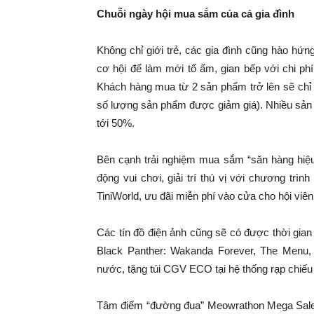
Chuỗi ngày hội mua sắm của cả gia đình
Không chỉ giới trẻ, các gia đình cũng hào hứ
cơ hội để làm mới tổ ấm, gian bếp với chi ph
Khách hàng mua từ 2 sản phẩm trở lên sẽ chỉ
số lượng sản phẩm được giảm giá). Nhiều sản 
tới 50%.
Bên cạnh trải nghiệm mua sắm “săn hàng hiệu 
động vui chơi, giải trí thú vị với chương trình
TiniWorld, ưu đãi miễn phí vào cửa cho hội vi
Các tín đồ điện ảnh cũng sẽ có được thời gia
Black Panther: Wakanda Forever, The Menu
nước, tặng túi CGV ECO tại hệ thống rạp chiế
Tâm điểm “đường đua” Meowrathon Mega Sale n