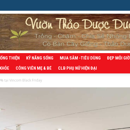
SỐNG THIỆN
KỸ NĂNG SỐNG
MUA SẮM -TIÊU DÙNG
ĐẸP MỖI GIỜ
 KHỎE
CÔNG VIÊN MẸ & BÉ
CLB PHỤ NỮ HIỆN ĐẠI
0% tại Vincom Black Friday