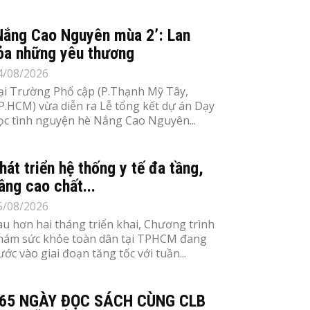
Nắng Cao Nguyên mùa 2’: Lan
ỏa những yêu thương
4/08/2026
ại Trường Phổ cập (P.Thạnh Mỹ Tây,
P.HCM) vừa diễn ra Lễ tổng kết dự án Dạy
ọc tình nguyện hè Nắng Cao Nguyên...
hát triển hệ thống y tế đa tầng,
âng cao chất...
5/08/2026
au hơn hai tháng triển khai, Chương trình
hám sức khỏe toàn dân tại TPHCM đang
ước vào giai đoạn tăng tốc với tuần...
65 NGÀY ĐỌC SÁCH CÙNG CLB