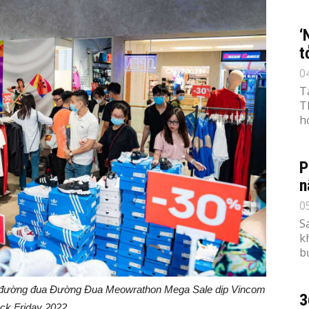
‘
t
0
T
T
h
P
n
0
S
k
b
 đường đua
Đường Đua Meowrathon Mega Sale dịp Vincom
3
ck Friday 2022