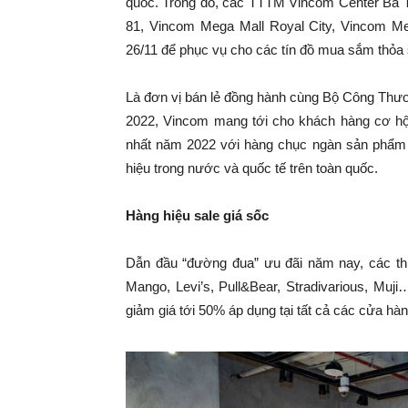
quốc. Trong đó, các TTTM Vincom Center Bà 
81, Vincom Mega Mall Royal City, Vincom 
26/11 để phục vụ cho các tín đồ mua sắm thỏa 
Là đơn vị bán lẻ đồng hành cùng Bộ Công Thư
2022, Vincom mang tới cho khách hàng cơ hộ
nhất năm 2022 với hàng chục ngàn sản phẩm á
hiệu trong nước và quốc tế trên toàn quốc.
Hàng
hiệu sale giá sốc
Dẫn đầu “đường đua” ưu đãi năm nay, các th
Mango, Levi’s, Pull&Bear, Stradivarious, Muji
giảm giá tới 50% áp dụng tại tất cả các cửa hà