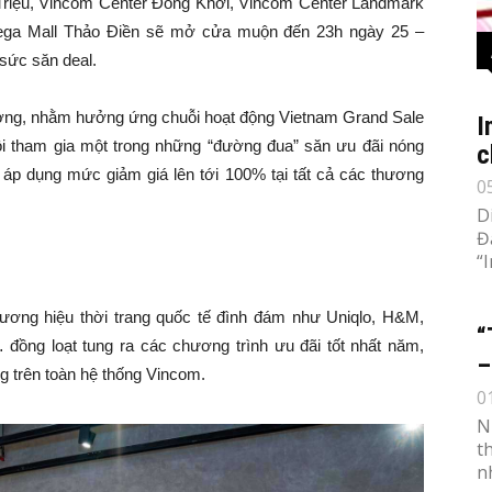
Triệu, Vincom Center Đồng Khởi, Vincom Center Landmark
Mega Mall Thảo Điền sẽ mở cửa muộn đến 23h ngày 25 –
sức săn deal.
ơng, nhằm hưởng ứng chuỗi hoạt động Vietnam Grand Sale
I
i tham gia một trong những “đường đua” săn ưu đãi nóng
c
p dụng mức giảm giá lên tới 100% tại tất cả các thương
0
D
Đ
“
ương hiệu thời trang quốc tế đình đám như Uniqlo, H&M,
“
… đồng loạt tung ra các chương trình ưu đãi tốt nhất năm,
–
ng trên toàn hệ thống Vincom.
0
N
t
n