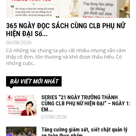
365 NGÀY ĐỌC SÁCH CÙNG CLB PHỤ NỮ
HIỆN ĐẠI Số...
06/08/2026
Có những lúc chúng ta yêu rất nhiều nhưng vẫn cảm
thấy cô đơn, tổn thương và khó được thấu hiểu. Có
những cuộc...
BÀI VIẾT MỚI NHẤT
SERIES “21 NGÀY TRƯỞNG THÀNH
CÙNG CLB PHỤ NỮ HIỆN ĐẠI” – NGÀY 1:
EM...
07/08/2026
Tăng cường giám sát, siết chặt quản lý
an toàn thực phẩm