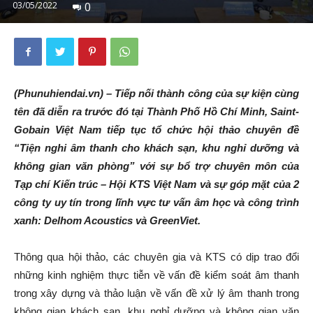
03/05/2022
0
(Phunuhiendai.vn) – Tiếp nối thành công của sự kiện cùng
tên đã diễn ra trước đó tại Thành Phố Hồ Chí Minh, Saint-
Gobain Việt Nam tiếp tục tổ chức hội thảo chuyên đề
“Tiện nghi âm thanh cho khách sạn, khu nghỉ dưỡng và
không gian văn phòng” với sự bổ trợ chuyên môn của
Tạp chí Kiến trúc – Hội KTS Việt Nam và sự góp mặt của 2
công ty uy tín trong lĩnh vực tư vấn âm học và công trình
xanh: Delhom Acoustics và GreenViet.
Thông qua hội thảo, các chuyên gia và KTS có dịp trao đổi
những kinh nghiệm thực tiễn về vấn đề kiểm soát âm thanh
trong xây dựng và thảo luận về vấn đề xử lý âm thanh trong
không gian khách sạn, khu nghỉ dưỡng và không gian văn