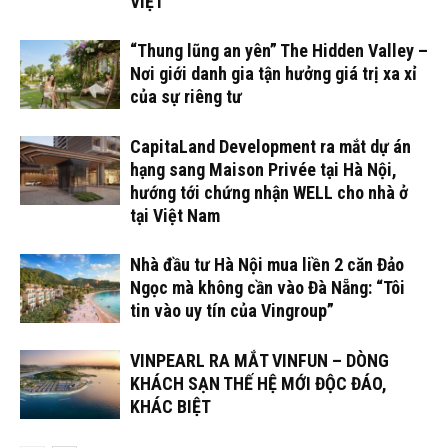
VIỆT
“Thung lũng an yên” The Hidden Valley –
Nơi giới danh gia tận hưởng giá trị xa xỉ
của sự riêng tư
CapitaLand Development ra mắt dự án
hạng sang Maison Privée tại Hà Nội,
hướng tới chứng nhận WELL cho nhà ở
tại Việt Nam
Nhà đầu tư Hà Nội mua liền 2 căn Đảo
Ngọc mà không cần vào Đà Nẵng: “Tôi
tin vào uy tín của Vingroup”
VINPEARL RA MẮT VINFUN – DÒNG
KHÁCH SẠN THẾ HỆ MỚI ĐỘC ĐÁO,
KHÁC BIỆT