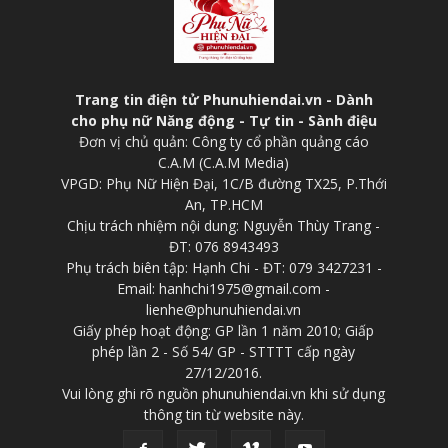
Trang tin điện tử Phunuhiendai.vn - Dành
cho phụ nữ Năng động - Tự tin - Sành điệu
Đơn vị chủ quản: Công ty cổ phần quảng cáo
C.A.M (C.A.M Media)
VPGD: Phụ Nữ Hiện Đại, 1C/B đường TX25, P.Thới
An, TP.HCM
Chịu trách nhiệm nội dung: Nguyễn Thùy Trang -
ĐT: 076 8943493
Phụ trách biên tập: Hạnh Chi - ĐT: 079 3427231 -
Email: hanhchi1975@gmail.com -
lienhe@phunuhiendai.vn
Giấy phép hoạt động: GP lần 1 năm 2010; Giấp
phép lần 2 - Số 54/ GP - STTTT cấp ngày
27/12/2016.
Vui lòng ghi rõ nguồn phunuhiendai.vn khi sử dụng
thông tin từ website này.