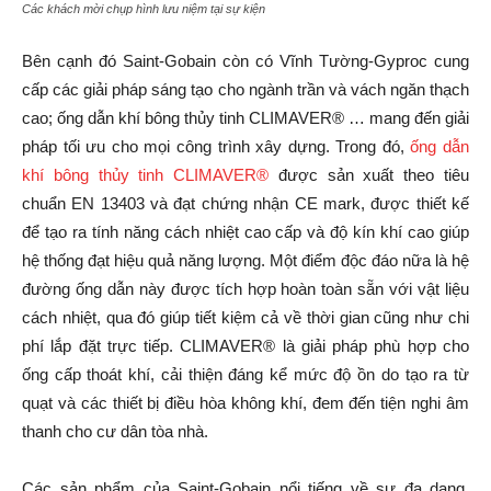
Các khách mời chụp hình lưu niệm tại sự kiện
Bên cạnh đó Saint-Gobain còn có Vĩnh Tường-Gyproc cung
cấp các giải pháp sáng tạo cho ngành trần và vách ngăn thạch
cao; ống dẫn khí bông thủy tinh CLIMAVER® … mang đến giải
pháp tối ưu cho mọi công trình xây dựng. Trong đó,
ống dẫn
khí bông thủy tinh CLIMAVER®
được sản xuất theo tiêu
chuẩn EN 13403 và đạt chứng nhận CE mark, được thiết kế
để tạo ra tính năng cách nhiệt cao cấp và độ kín khí cao giúp
hệ thống đạt hiệu quả năng lượng. Một điểm độc đáo nữa là hệ
đường ống dẫn này được tích hợp hoàn toàn sẵn với vật liệu
cách nhiệt, qua đó giúp tiết kiệm cả về thời gian cũng như chi
phí lắp đặt trực tiếp. CLIMAVER® là giải pháp phù hợp cho
ống cấp thoát khí, cải thiện đáng kể mức độ ồn do tạo ra từ
quạt và các thiết bị điều hòa không khí, đem đến tiện nghi âm
thanh cho cư dân tòa nhà.
Các sản phẩm của Saint-Gobain nổi tiếng về sự đa dạng,