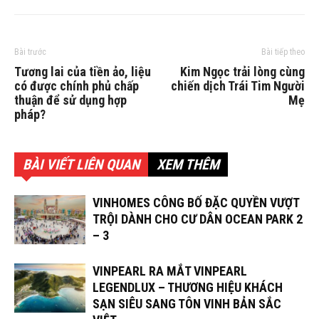
Bài trước
Bài tiếp theo
Tương lai của tiền ảo, liệu
Kim Ngọc trải lòng cùng
có được chính phủ chấp
chiến dịch Trái Tim Người
thuận để sử dụng hợp
Mẹ
pháp?
BÀI VIẾT LIÊN QUAN
XEM THÊM
VINHOMES CÔNG BỐ ĐẶC QUYỀN VƯỢT
TRỘI DÀNH CHO CƯ DÂN OCEAN PARK 2
– 3
VINPEARL RA MẮT VINPEARL
LEGENDLUX – THƯƠNG HIỆU KHÁCH
SẠN SIÊU SANG TÔN VINH BẢN SẮC