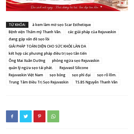
TỪ KHÓA:
à kem làm mờ sẹo Scar Esthetique
Bệnh viện Thẩm mỹ Thanh Vân.
các giải pháp của Rejuvaskin
đang gặp vấn đề sẹo lồi
GIẢI PHÁP TOÀN DIỆN CHO SỨC KHỎE LÀN DA
kết hợp các phương pháp điều trị sẹo tân tiến
Ông Mai Xuân Dưỡng
phòng ngừa sẹo Rejuvaskin
quản lý ngừa sẹo tái phát.
Rejuvasil Silicone
Rejuvaskin Việt Nam
sẹo bỏng
sẹo phì đại
sẹo rỗ lõm.
Trung Tâm Điều Trị Sẹo Rejuvaskin
TS.BS Nguyễn Thanh Vân