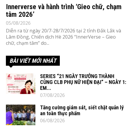
Innerverse và hành trình ‘Gieo chữ, chạm
tâm 2026’
05/08/2026
Diễn ra từ ngày 20/7-28/7/2026 tại 2 tỉnh Đắk Lắk và
Lâm Đồng, Chiến dịch Hè 2026 “InnerVerse – Gieo
chữ, chạm tâm” do...
BÀI VIẾT MỚI NHẤT
SERIES “21 NGÀY TRƯỞNG THÀNH
CÙNG CLB PHỤ NỮ HIỆN ĐẠI” – NGÀY 1:
EM...
07/08/2026
Tăng cường giám sát, siết chặt quản lý
an toàn thực phẩm
06/08/2026