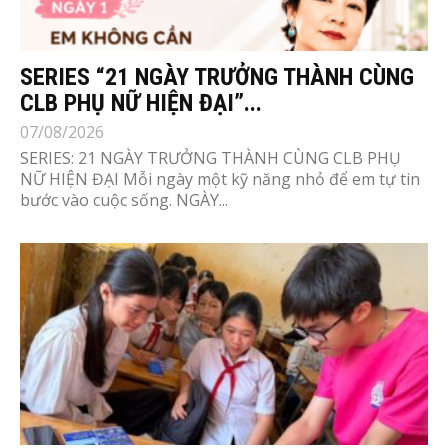
SERIES “21 NGÀY TRƯỞNG THÀNH CÙNG
CLB PHỤ NỮ HIỆN ĐẠI”...
07/08/2026
SERIES: 21 NGÀY TRƯỞNG THÀNH CÙNG CLB PHỤ
NỮ HIỆN ĐẠI Mỗi ngày một kỹ năng nhỏ để em tự tin
bước vào cuộc sống. NGÀY...