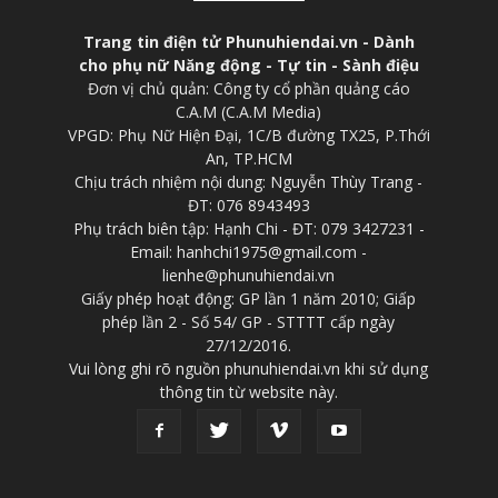
Trang tin điện tử Phunuhiendai.vn - Dành
cho phụ nữ Năng động - Tự tin - Sành điệu
Đơn vị chủ quản: Công ty cổ phần quảng cáo
C.A.M (C.A.M Media)
VPGD: Phụ Nữ Hiện Đại, 1C/B đường TX25, P.Thới
An, TP.HCM
Chịu trách nhiệm nội dung: Nguyễn Thùy Trang -
ĐT: 076 8943493
Phụ trách biên tập: Hạnh Chi - ĐT: 079 3427231 -
Email: hanhchi1975@gmail.com -
lienhe@phunuhiendai.vn
Giấy phép hoạt động: GP lần 1 năm 2010; Giấp
phép lần 2 - Số 54/ GP - STTTT cấp ngày
27/12/2016.
Vui lòng ghi rõ nguồn phunuhiendai.vn khi sử dụng
thông tin từ website này.