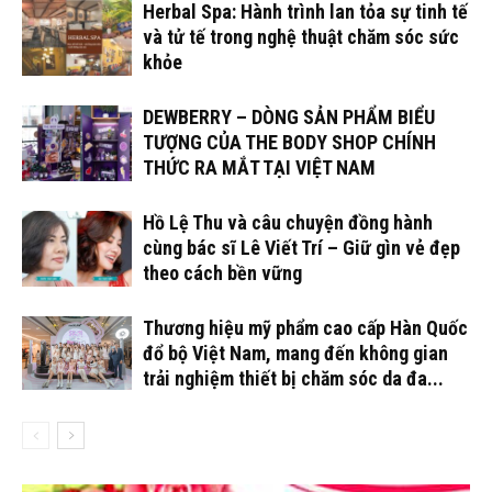
Herbal Spa: Hành trình lan tỏa sự tinh tế
và tử tế trong nghệ thuật chăm sóc sức
khỏe
DEWBERRY – DÒNG SẢN PHẨM BIỂU
TƯỢNG CỦA THE BODY SHOP CHÍNH
THỨC RA MẮT TẠI VIỆT NAM
Hồ Lệ Thu và câu chuyện đồng hành
cùng bác sĩ Lê Viết Trí – Giữ gìn vẻ đẹp
theo cách bền vững
Thương hiệu mỹ phẩm cao cấp Hàn Quốc
đổ bộ Việt Nam, mang đến không gian
trải nghiệm thiết bị chăm sóc da đa...