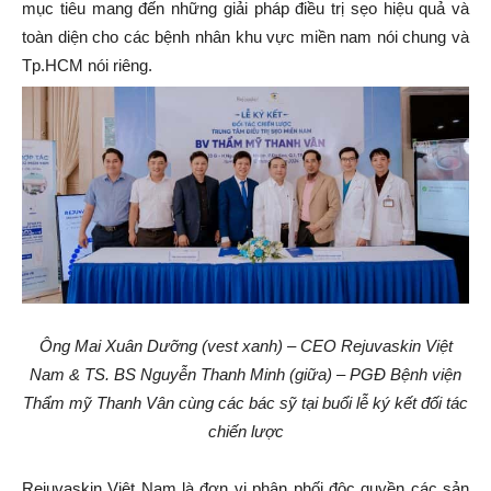
mục tiêu mang đến những giải pháp điều trị sẹo hiệu quả và
toàn diện cho các bệnh nhân khu vực miền nam nói chung và
Tp.HCM nói riêng.
Ông Mai Xuân Dưỡng (vest xanh) – CEO Rejuvaskin Việt
Nam & TS.
BS Nguyễn Thanh Minh
(giữa)
– PGĐ Bệnh viện
Thẩm mỹ Thanh Vân
cùng các bác sỹ
tại buổi lễ ký kết đối tác
chiến lược
Rejuvaskin Việt Nam là đơn vị phân phối độc quyền các sản