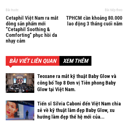
Bài trước
Bài tiếp theo
Cetaphil Việt Nam ra mắt
TPHCM cần khoảng 80.000
dòng sản phẩm mới
lao động 3 tháng cuối năm
“Cetaphil Soothing &
Comforting” phục hồi da
nhạy cảm
BÀI VIẾT LIÊN QUAN
XEM THÊM
Teoxane ra mắt kỹ thuật Baby Glow và
công bố Top 8 Đơn vị Tiên phong Baby
Glow tại Việt Nam.
Tiến sĩ Silvia Caboni đến Việt Nam chia
sẻ về kỹ thuật làm đẹp Baby Glow, xu
hướng làm đẹp thế hệ mới của...