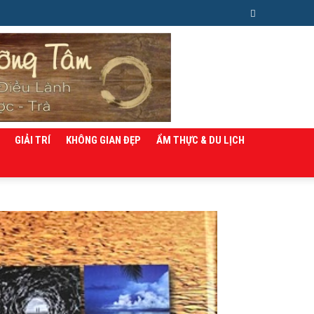
GIẢI TRÍ
KHÔNG GIAN ĐẸP
ẨM THỰC & DU LỊCH