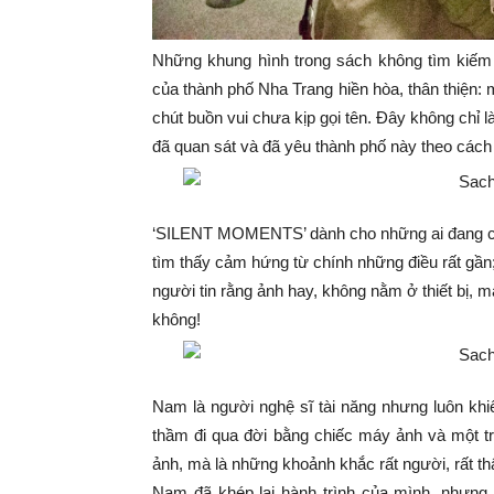
Những khung hình trong sách không tìm kiếm 
của thành phố Nha Trang hiền hòa, thân thiện:
chút buồn vui chưa kịp gọi tên. Đây không chỉ l
đã quan sát và đã yêu thành phố này theo cách 
‘SILENT MOMENTS’ dành cho những ai đang c
tìm thấy cảm hứng từ chính những điều rất gần
người tin rằng ảnh hay, không nằm ở thiết bị, m
không!
Nam là người nghệ sĩ tài năng nhưng luôn khi
thầm đi qua đời bằng chiếc máy ảnh và một tr
ảnh, mà là những khoảnh khắc rất người, rất thậ
Nam đã khép lại hành trình của mình, nhưng 