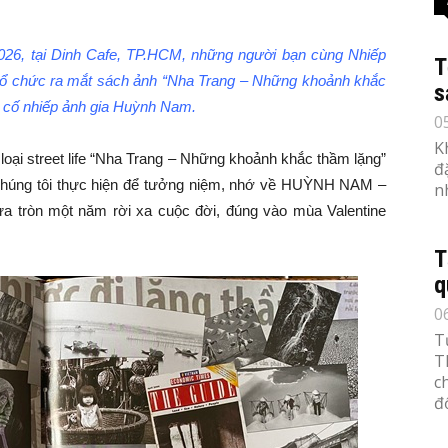
026, tại Dinh Cafe, TP.HCM, những người bạn cùng Nhiếp
T
tổ chức ra mắt sách ảnh “Nha Trang – Những khoảnh khắc
s
a cố nhiếp ảnh gia Huỳnh Nam.
0
K
loại street life “Nha Trang – Những khoảnh khắc thầm lặng”
đ
 chúng tôi thực hiện để tưởng niệm, nhớ về HUỲNH NAM –
n
ừa tròn một năm rời xa cuộc đời, đúng vào mùa Valentine
T
q
0
T
T
c
đố