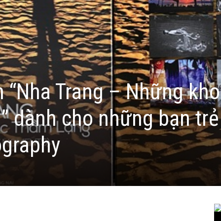
h “Nha Trang – Những kh
” dành cho những bạn trẻ
ography