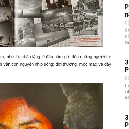
P
n
0
S
k
b
, như lời chào lặng lẽ đầu năm gửi đến những người trẻ
3
h vẫn còn nguyên nhịp sống: đời thường, mộc mạc và đầy
P
0
C
n
k
3
P