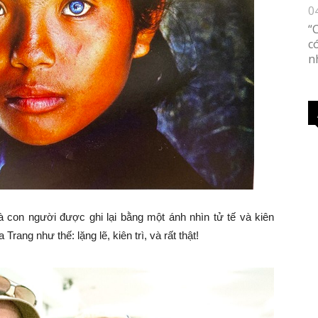
0
“
c
n
à con người được ghi lại bằng một ánh nhìn tử tế và kiên
ang như thế: lặng lẽ, kiên trì, và rất thật!