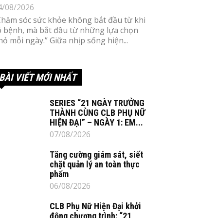
4/08/2026
Chăm sóc sức khỏe không bắt đầu từ khi
ó bệnh, mà bắt đầu từ những lựa chọn
hỏ mỗi ngày.” Giữa nhịp sống hiện...
BÀI VIẾT MỚI NHẤT
SERIES “21 NGÀY TRƯỞNG
THÀNH CÙNG CLB PHỤ NỮ
HIỆN ĐẠI” – NGÀY 1: EM...
07/08/2026
Tăng cường giám sát, siết
chặt quản lý an toàn thực
phẩm
06/08/2026
CLB Phụ Nữ Hiện Đại khởi
động chương trình: “21