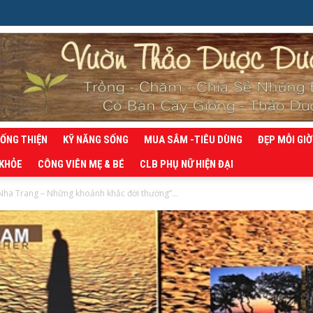
SỐNG THIỆN
KỸ NĂNG SỐNG
MUA SẮM -TIÊU DÙNG
ĐẸP MỖI GIỜ
 KHỎE
CÔNG VIÊN MẸ & BÉ
CLB PHỤ NỮ HIỆN ĐẠI
Nha Trang – Những khoảnh khắc đời thường”...