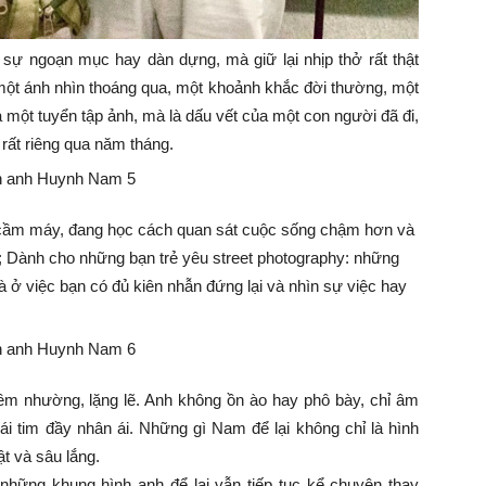
sự ngoạn mục hay dàn dựng, mà giữ lại nhịp thở rất thật
 một ánh nhìn thoáng qua, một khoảnh khắc đời thường, một
à một tuyển tập ảnh, mà là dấu vết của một con người đã đi,
rất riêng qua năm tháng.
ầm máy, đang học cách quan sát cuộc sống chậm hơn và
; Dành cho những bạn trẻ yêu street photography: những
à ở việc bạn có đủ kiên nhẫn đứng lại và nhìn sự việc hay
êm nhường, lặng lẽ. Anh không ồn ào hay phô bày, chỉ âm
ái tim đầy nhân ái. Những gì Nam để lại không chỉ là hình
t và sâu lắng.
những khung hình anh để lại vẫn tiếp tục kể chuyện thay