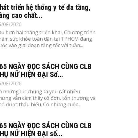
hát triển hệ thống y tế đa tầng,
âng cao chất...
5/08/2026
au hơn hai tháng triển khai, Chương trình
hám sức khỏe toàn dân tại TPHCM đang
ước vào giai đoạn tăng tốc với tuần...
65 NGÀY ĐỌC SÁCH CÙNG CLB
HỤ NỮ HIỆN ĐẠI Số...
6/08/2026
ó những lúc chúng ta yêu rất nhiều
hưng vẫn cảm thấy cô đơn, tổn thương và
hó được thấu hiểu. Có những cuộc...
65 NGÀY ĐỌC SÁCH CÙNG CLB
HỤ NỮ HIỆN ĐẠI số...