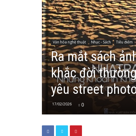
Văn hóa nghệ thuật
Nhạc - Sách
Tiêu điểm
Ra mắt sách ản
khắc đời thường
yêu street phot
17/02/2026
0