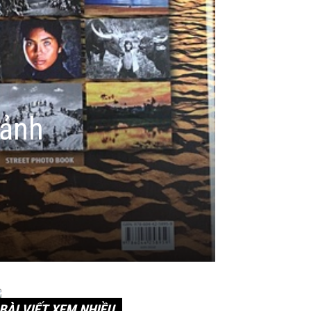
oảnh
BÀI VIẾT XEM NHIỀU