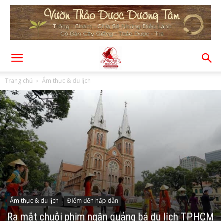
Trang chủ
Ẩm thực & du lịch
Ẩm thực & du lịch
Điểm đến hấp dẫn
Ra mắt chuỗi phim ngắn quảng bá du lịch TPHCM