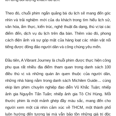
Theo đó, chuỗi phim ngắn quảng bá du lịch sẽ mang đến góc
nhìn và trải nghiệm mới của du khách trong tìm hiểu lịch sử,
văn hóa, ẩm thực, kiến trúc, nghệ thuật đa dạng, thú vị tại các
điểm đến, dịch vụ du lịch trên địa bàn. Thêm vào đó, phong
cách điện ảnh và sự góp mặt của hàng loạt các nhân vật nổi
tiếng được đông đảo người dân và công chúng yêu mến.
Đầu tiên, A Vibrant Journey là chuỗi phim được thực hiện công
phu qua rất nhiều địa điểm tham quan trong danh sách 100
điều thú vị và những quán ăn quen thuộc của người dân,
những nhà hàng nằm trong danh sách Michilen Guide… cùng
ekip làm phim chuyên nghiệp đạo diễn Vũ Khắc Tuận; nhiếp
ảnh gia Nguyễn Tấn Tuấn; nhiếp ảnh gia Tô Chí Hùng. Mỗi
thước phim là một mảnh ghép đầy màu sắc, mang đến cho
người xem một cái nhìn cảm xúc về THCM, một thành phố
luôn hướng đến tương lai mà vẫn bảo tồn những giá trị độc