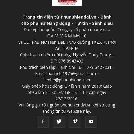
Trang tin điện tử Phunuhiendai.vn - Dành
cho phụ nữ Năng động - Tự tin - Sành điệu
Đơn vị chủ quản: Công ty cổ phần quảng cáo
C.A.M (C.A.M Media)
VPGD: Phụ Nữ Hiện Đại, 1C/B đường TX25, P.Thới
An, TP.HCM
Chịu trách nhiệm nội dung: Nguyễn Thùy Trang -
ĐT: 076 8943493
Phụ trách biên tập: Hạnh Chi - ĐT: 079 3427231 -
Email: hanhchi1975@gmail.com -
lienhe@phunuhiendai.vn
Giấy phép hoạt động: GP lần 1 năm 2010; Giấp
phép lần 2 - Số 54/ GP - STTTT cấp ngày
27/12/2016.
Vui lòng ghi rõ nguồn phunuhiendai.vn khi sử dụng
thông tin từ website này.