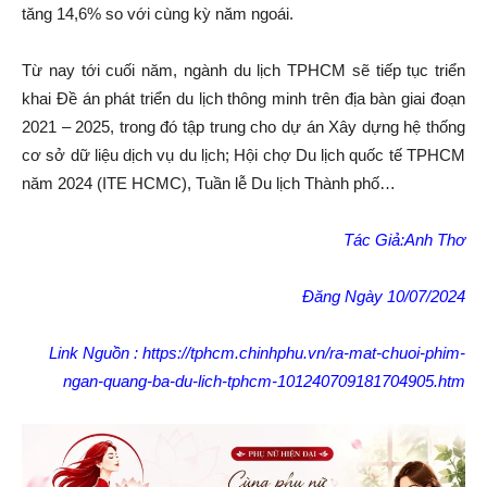
tăng 14,6% so với cùng kỳ năm ngoái.
Từ nay tới cuối năm, ngành du lịch TPHCM sẽ tiếp tục triển
khai Đề án phát triển du lịch thông minh trên địa bàn giai đoạn
2021 – 2025, trong đó tập trung cho dự án Xây dựng hệ thống
cơ sở dữ liệu dịch vụ du lịch; Hội chợ Du lịch quốc tế TPHCM
năm 2024 (ITE HCMC), Tuần lễ Du lịch Thành phố…
Tác Giả:Anh Thơ
Đăng Ngày 10/07/2024
Link Nguồn : https://tphcm.chinhphu.vn/ra-mat-chuoi-phim-
ngan-quang-ba-du-lich-tphcm-101240709181704905.htm