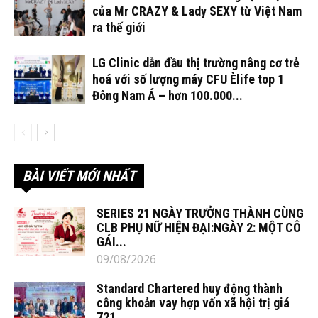
của Mr CRAZY & Lady SEXY từ Việt Nam
ra thế giới
LG Clinic dẫn đầu thị trường nâng cơ trẻ
hoá với số lượng máy CFU Èlife top 1
Đông Nam Á – hơn 100.000...
BÀI VIẾT MỚI NHẤT
SERIES 21 NGÀY TRƯỞNG THÀNH CÙNG
CLB PHỤ NỮ HIỆN ĐẠI:NGÀY 2: MỘT CÔ
GÁI...
09/08/2026
Standard Chartered huy động thành
công khoản vay hợp vốn xã hội trị giá
721...