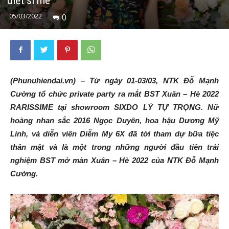
diết si mê”
05/03/2022
0
(Phunuhiendai.vn) – Từ ngày 01-03/03, NTK Đỗ Mạnh
Cường tổ chức private party ra mắt BST Xuân – Hè 2022
RARISSIME tại showroom SIXDO LÝ TỰ TRỌNG. Nữ
hoàng nhan sắc 2016 Ngọc Duyên, hoa hậu Dương Mỹ
Linh, và diễn viên Diễm My 6X đã tới tham dự bữa tiệc
thân mật và là một trong những người đầu tiên trải
nghiệm BST mở màn Xuân – Hè 2022 của NTK Đỗ Mạnh
Cường.