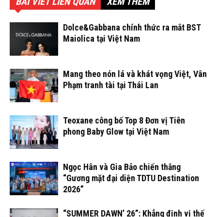
BÀI VIẾT LIÊN QUAN
XEM THÊM
Dolce&Gabbana chính thức ra mắt BST
Maiolica tại Việt Nam
Mang theo nón lá và khát vọng Việt, Vân
Phạm tranh tài tại Thái Lan
Teoxane công bố Top 8 Đơn vị Tiên
phong Baby Glow tại Việt Nam
Ngọc Hân và Gia Bảo chiến thắng
“Gương mặt đại diện TDTU Destination
2026”
“SUMMER DAWN’ 26”: Khẳng định vị thế