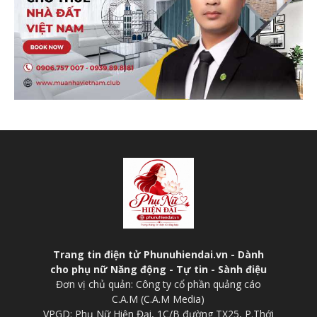
Trang tin điện tử Phunuhiendai.vn - Dành
cho phụ nữ Năng động - Tự tin - Sành điệu
Đơn vị chủ quản: Công ty cổ phần quảng cáo
C.A.M (C.A.M Media)
VPGD: Phụ Nữ Hiện Đại, 1C/B đường TX25, P.Thới