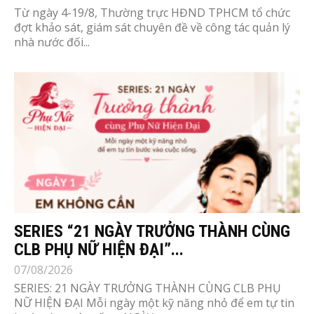
Từ ngày 4-19/8, Thường trực HĐND TPHCM tổ chức
đợt khảo sát, giám sát chuyên đề về công tác quản lý
nhà nước đối...
SERIES “21 NGÀY TRƯỞNG THÀNH CÙNG
CLB PHỤ NỮ HIỆN ĐẠI”...
07/08/2026
SERIES: 21 NGÀY TRƯỞNG THÀNH CÙNG CLB PHỤ
NỮ HIỆN ĐẠI Mỗi ngày một kỹ năng nhỏ để em tự tin