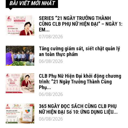
BÀI VIẾT MỚI NHẤT
SERIES “21 NGÀY TRƯỞNG THÀNH
CÙNG CLB PHỤ NỮ HIỆN ĐẠI” – NGÀY 1:
EM...
07/08/2026
Tăng cường giám sát, siết chặt quản lý
an toàn thực phẩm
06/08/2026
CLB Phụ Nữ Hiện Đại khởi động chương
trình: “21 Ngày Trưởng Thành Cùng
Phụ...
06/08/2026
365 NGÀY ĐỌC SÁCH CÙNG CLB PHỤ
NỮ HIỆN ĐẠI Số 10: ỨNG DỤNG LIỆU...
06/08/2026