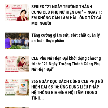
SERIES “21 NGÀY TRƯỞNG THÀNH
CÙNG CLB PHỤ NỮ HIỆN ĐẠI” – NGÀY 1:
EM KHÔNG CẦN LÀM HÀI LÒNG TẤT CẢ
MỌI NGƯỜI
Tăng cường giám sát, siết chặt quản lý
an toàn thực phẩm
CLB Phụ Nữ Hiện Đại khởi động chương
trình: “21 Ngày Trưởng Thành Cùng Phụ
Nữ Hiện Đại”
365 NGÀY ĐỌC SÁCH CÙNG CLB PHỤ NỮ
HIỆN ĐẠI Số 10: ỨNG DỤNG LIỆU PHÁP
HỆ THỐNG GIA ĐÌNH NỘI TÂM TRONG
TÌNH...