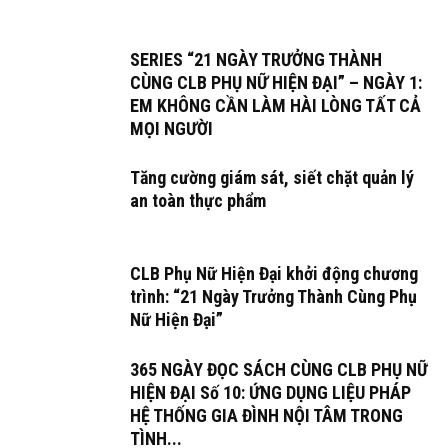
SERIES “21 NGÀY TRƯỞNG THÀNH
CÙNG CLB PHỤ NỮ HIỆN ĐẠI” – NGÀY 1:
EM KHÔNG CẦN LÀM HÀI LÒNG TẤT CẢ
MỌI NGƯỜI
Tăng cường giám sát, siết chặt quản lý
an toàn thực phẩm
CLB Phụ Nữ Hiện Đại khởi động chương
trình: “21 Ngày Trưởng Thành Cùng Phụ
Nữ Hiện Đại”
365 NGÀY ĐỌC SÁCH CÙNG CLB PHỤ NỮ
HIỆN ĐẠI Số 10: ỨNG DỤNG LIỆU PHÁP
HỆ THỐNG GIA ĐÌNH NỘI TÂM TRONG
TÌNH...