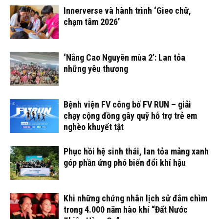
Innerverse và hành trình ‘Gieo chữ,
chạm tâm 2026’
‘Nắng Cao Nguyên mùa 2’: Lan tỏa
những yêu thương
Bệnh viện FV công bố FV RUN – giải
chạy cộng đồng gây quỹ hỗ trợ trẻ em
nghèo khuyết tật
Phục hồi hệ sinh thái, lan tỏa mảng xanh
góp phần ứng phó biến đổi khí hậu
Khi những chứng nhân lịch sử đắm chìm
trong 4.000 năm hào khí “Đất Nước