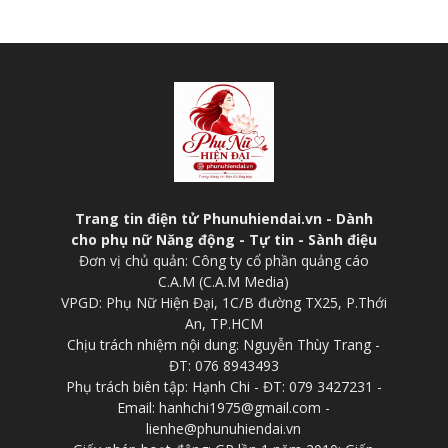
Trang tin điện tử Phunuhiendai.vn - Dành
cho phụ nữ Năng động - Tự tin - Sành điệu
Đơn vị chủ quản: Công ty cổ phần quảng cáo
C.A.M (C.A.M Media)
VPGD: Phụ Nữ Hiện Đại, 1C/B đường TX25, P.Thới
An, TP.HCM
Chịu trách nhiệm nội dung: Nguyễn Thùy Trang -
ĐT: 076 8943493
Phụ trách biên tập: Hạnh Chi - ĐT: 079 3427231 -
Email: hanhchi1975@gmail.com -
lienhe@phunuhiendai.vn