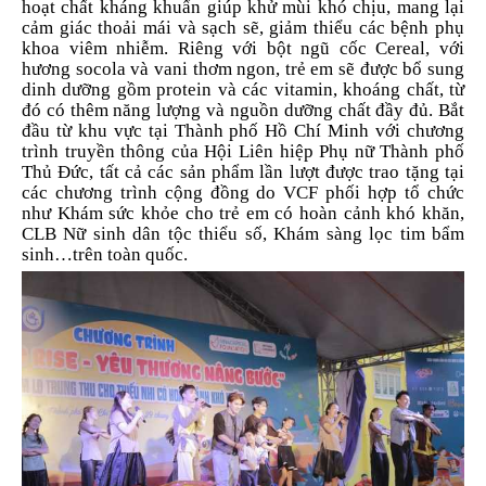
hoạt chất kháng khuẩn giúp khử mùi khó chịu, mang lại
cảm giác thoải mái và sạch sẽ, giảm thiểu các bệnh phụ
khoa viêm nhiễm. Riêng với bột ngũ cốc Cereal, với
hương socola và vani thơm ngon, trẻ em sẽ được bổ sung
dinh dưỡng gồm protein và các vitamin, khoáng chất, từ
đó có thêm năng lượng và nguồn dưỡng chất đầy đủ. Bắt
đầu từ khu vực tại Thành phố Hồ Chí Minh với chương
trình truyền thông của Hội Liên hiệp Phụ nữ Thành phố
Thủ Đức, tất cả các sản phẩm lần lượt được trao tặng tại
các chương trình cộng đồng do VCF phối hợp tổ chức
như Khám sức khỏe cho trẻ em có hoàn cảnh khó khăn,
CLB Nữ sinh dân tộc thiểu số, Khám sàng lọc tim bẩm
sinh…trên toàn quốc.