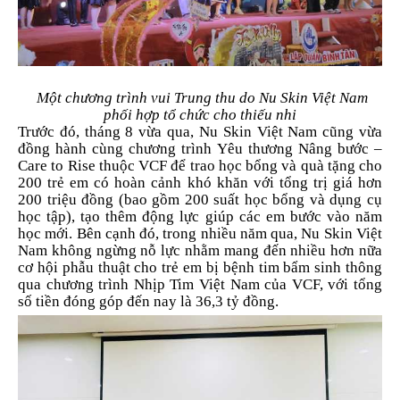
Một chương trình vui Trung thu do Nu Skin Việt Nam
phối hợp tổ chức cho thiếu nhi
Trước đó, tháng 8 vừa qua, Nu Skin Việt Nam cũng vừa
đồng hành cùng chương trình Yêu thương Nâng bước –
Care to Rise thuộc VCF để trao học bổng và quà tặng cho
200 trẻ em có hoàn cảnh khó khăn với tổng trị giá hơn
200 triệu đồng (bao gồm 200 suất học bổng và dụng cụ
học tập), tạo thêm động lực giúp các em bước vào năm
học mới. Bên cạnh đó, trong nhiều năm qua, Nu Skin Việt
Nam không ngừng nỗ lực nhằm mang đến nhiều hơn nữa
cơ hội phẫu thuật cho trẻ em bị bệnh tim bẩm sinh thông
qua chương trình Nhịp Tim Việt Nam của VCF, với tổng
số tiền đóng góp đến nay là 36,3 tỷ đồng.