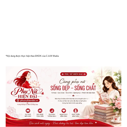
*Nội dung được thực hiện theo ĐKDK của C.A.M Media