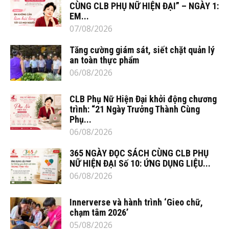
CÙNG CLB PHỤ NỮ HIỆN ĐẠI” – NGÀY 1:
EM...
07/08/2026
Tăng cường giám sát, siết chặt quản lý
an toàn thực phẩm
06/08/2026
CLB Phụ Nữ Hiện Đại khởi động chương
trình: “21 Ngày Trưởng Thành Cùng
Phụ...
06/08/2026
365 NGÀY ĐỌC SÁCH CÙNG CLB PHỤ
NỮ HIỆN ĐẠI Số 10: ỨNG DỤNG LIỆU...
06/08/2026
Innerverse và hành trình ‘Gieo chữ,
chạm tâm 2026’
05/08/2026