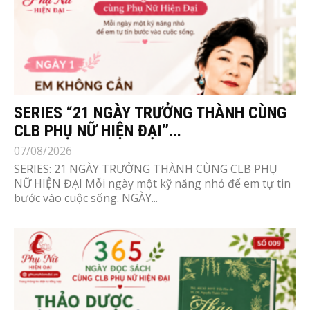
SERIES “21 NGÀY TRƯỞNG THÀNH CÙNG
CLB PHỤ NỮ HIỆN ĐẠI”...
07/08/2026
SERIES: 21 NGÀY TRƯỞNG THÀNH CÙNG CLB PHỤ
NỮ HIỆN ĐẠI Mỗi ngày một kỹ năng nhỏ để em tự tin
bước vào cuộc sống. NGÀY...