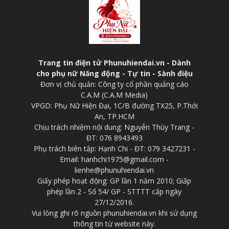
Trang tin điện tử Phunuhiendai.vn - Dành
cho phụ nữ Năng động - Tự tin - Sành điệu
Đơn vị chủ quản: Công ty cổ phần quảng cáo
C.A.M (C.A.M Media)
VPGD: Phụ Nữ Hiện Đại, 1C/B đường TX25, P.Thới
An, TP.HCM
Chịu trách nhiệm nội dung: Nguyễn Thùy Trang -
ĐT: 076 8943493
Phụ trách biên tập: Hạnh Chi - ĐT: 079 3427231 -
Email: hanhchi1975@gmail.com -
lienhe@phunuhiendai.vn
Giấy phép hoạt động: GP lần 1 năm 2010; Giấp
phép lần 2 - Số 54/ GP - STTTT cấp ngày
27/12/2016.
Vui lòng ghi rõ nguồn phunuhiendai.vn khi sử dụng
thông tin từ website này.