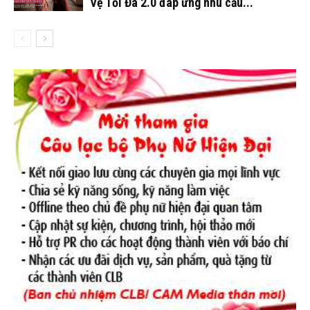
Vệ Tối Đa 2.0 đáp ứng nhu cầu...