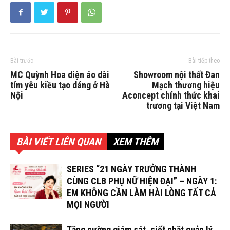
Bài trước
Bài tiếp theo
MC Quỳnh Hoa diện áo dài
Showroom nội thất Đan
tím yêu kiều tạo dáng ở Hà
Mạch thương hiệu
Nội
Aconcept chính thức khai
trương tại Việt Nam
BÀI VIẾT LIÊN QUAN
XEM THÊM
SERIES “21 NGÀY TRƯỞNG THÀNH
CÙNG CLB PHỤ NỮ HIỆN ĐẠI” – NGÀY 1:
EM KHÔNG CẦN LÀM HÀI LÒNG TẤT CẢ
MỌI NGƯỜI
Tăng cường giám sát, siết chặt quản lý