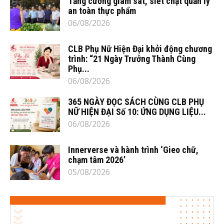
Tăng cường giám sát, siết chặt quản lý
an toàn thực phẩm
06/08/2026
CLB Phụ Nữ Hiện Đại khởi động chương
trình: “21 Ngày Trưởng Thành Cùng
Phụ...
06/08/2026
365 NGÀY ĐỌC SÁCH CÙNG CLB PHỤ
NỮ HIỆN ĐẠI Số 10: ỨNG DỤNG LIỆU...
06/08/2026
Innerverse và hành trình ‘Gieo chữ,
chạm tâm 2026’
05/08/2026