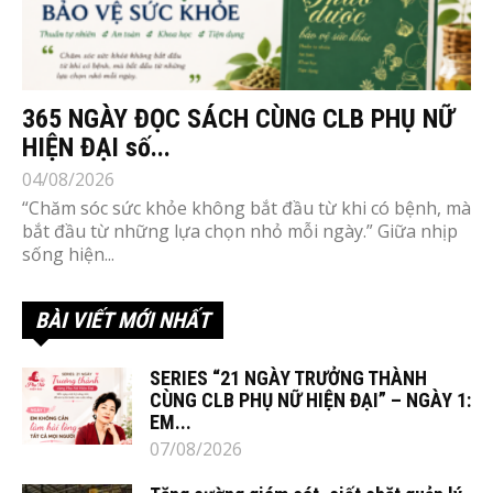
365 NGÀY ĐỌC SÁCH CÙNG CLB PHỤ NỮ
HIỆN ĐẠI số...
04/08/2026
“Chăm sóc sức khỏe không bắt đầu từ khi có bệnh, mà
bắt đầu từ những lựa chọn nhỏ mỗi ngày.” Giữa nhịp
sống hiện...
BÀI VIẾT MỚI NHẤT
SERIES “21 NGÀY TRƯỞNG THÀNH
CÙNG CLB PHỤ NỮ HIỆN ĐẠI” – NGÀY 1:
EM...
07/08/2026