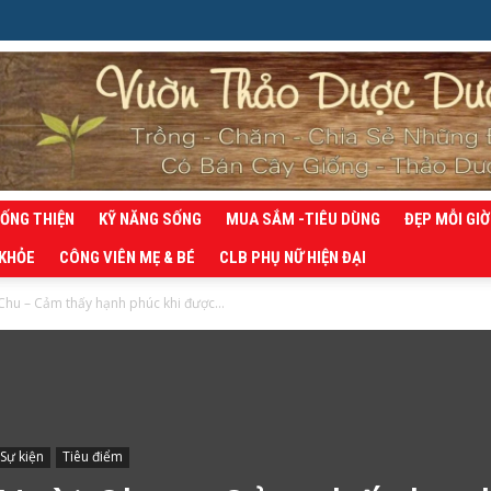
SỐNG THIỆN
KỸ NĂNG SỐNG
MUA SẮM -TIÊU DÙNG
ĐẸP MỖI GIỜ
 KHỎE
CÔNG VIÊN MẸ & BÉ
CLB PHỤ NỮ HIỆN ĐẠI
hu – Cảm thấy hạnh phúc khi được...
Sự kiện
Tiêu điểm