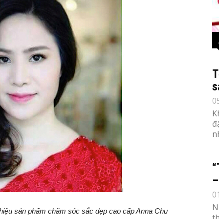
T
s
0
K
đ
n
“
–
0
N
hiệu sản phẩm chăm sóc sắc đẹp cao cấp Anna Chu
t