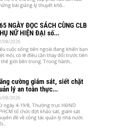
hững bài giảng lý thuyết khô...
65 NGÀY ĐỌC SÁCH CÙNG CLB
HỤ NỮ HIỆN ĐẠI số...
2/08/2026
ếu cuộc sống bên ngoài đang khiến bạn
ệt mỏi, có lẽ điều cần thay đổi trước tiên
à thế giới bên trong. Trong hành...
ăng cường giám sát, siết chặt
uản lý an toàn thực...
6/08/2026
ừ ngày 4-19/8, Thường trực HĐND
PHCM tổ chức đợt khảo sát, giám sát
huyên đề về công tác quản lý nhà nước
i...