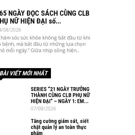
65 NGÀY ĐỌC SÁCH CÙNG CLB
HỤ NỮ HIỆN ĐẠI số...
4/08/2026
Chăm sóc sức khỏe không bắt đầu từ khi
ó bệnh, mà bắt đầu từ những lựa chọn
hỏ mỗi ngày.” Giữa nhịp sống hiện...
BÀI VIẾT MỚI NHẤT
SERIES “21 NGÀY TRƯỞNG
THÀNH CÙNG CLB PHỤ NỮ
HIỆN ĐẠI” – NGÀY 1: EM...
07/08/2026
Tăng cường giám sát, siết
chặt quản lý an toàn thực
phẩm