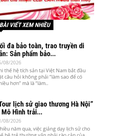
BÀI VIẾT XEM NHIỀU
ối đa bảo toàn, trao truyền di
ản: Sản phẩm bảo...
5/08/2026
hi thế hệ tích sản tại Việt Nam bắt đầu
ặt câu hỏi không phải “làm sao để có
hiều hơn” mà là “làm...
Tour lịch sử giao thương Hà Nội”
 Mô Hình trải...
1/08/2026
hiều năm qua, việc giảng dạy lịch sử cho
hế hệ trẻ thường vấp phải rào cản của