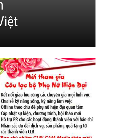
h
Việt