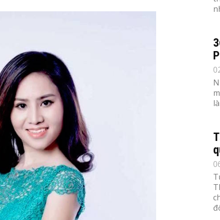
n
3
P
0
N
m
l
T
q
0
T
T
c
đố