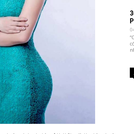
3
P
0
“
c
n