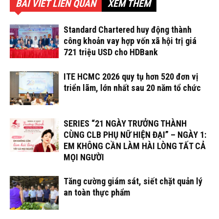
BÀI VIẾT LIÊN QUAN
XEM THÊM
Standard Chartered huy động thành
công khoản vay hợp vốn xã hội trị giá
721 triệu USD cho HDBank
ITE HCMC 2026 quy tụ hơn 520 đơn vị
triển lãm, lớn nhất sau 20 năm tổ chức
SERIES “21 NGÀY TRƯỞNG THÀNH
CÙNG CLB PHỤ NỮ HIỆN ĐẠI” – NGÀY 1:
EM KHÔNG CẦN LÀM HÀI LÒNG TẤT CẢ
MỌI NGƯỜI
Tăng cường giám sát, siết chặt quản lý
an toàn thực phẩm