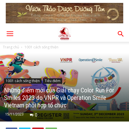
Trang chủ
1001 cách sống thiện
1001 cách sống thiện
Tiêu điểm
Những điểm mới của Giải chạy Color Run For
Smiles 2023 do VNPR và Operation Smile
Vietnam phối hợp tổ chức
15/11/2023
0