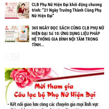
CLB Phụ Nữ Hiện Đại khởi động chương
trình: “21 Ngày Trưởng Thành Cùng Phụ
Nữ Hiện Đại”
365 NGÀY ĐỌC SÁCH CÙNG CLB PHỤ NỮ
HIỆN ĐẠI Số 10: ỨNG DỤNG LIỆU PHÁP
HỆ THỐNG GIA ĐÌNH NỘI TÂM TRONG
TÌNH...