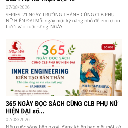
07/08/2026
SERIES: 21 NGÀY TRƯỞNG THÀNH CÙNG CLB PHỤ
NỮ HIỆN ĐẠI Mỗi ngày một kỹ năng nhỏ để em tự tin
bước vào cuộc sống. NGÀY...
365 NGÀY ĐỌC SÁCH CÙNG CLB PHỤ NỮ
HIỆN ĐẠI số...
02/08/2026
Nếu cuộc sống bên ngoài đang khiến bạn mệt mỏi, có