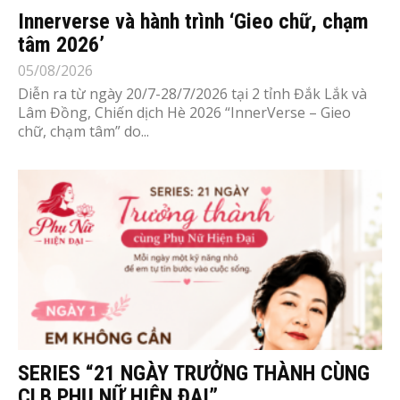
Innerverse và hành trình ‘Gieo chữ, chạm
tâm 2026’
05/08/2026
Diễn ra từ ngày 20/7-28/7/2026 tại 2 tỉnh Đắk Lắk và
Lâm Đồng, Chiến dịch Hè 2026 “InnerVerse – Gieo
chữ, chạm tâm” do...
SERIES “21 NGÀY TRƯỞNG THÀNH CÙNG
CLB PHỤ NỮ HIỆN ĐẠI”...