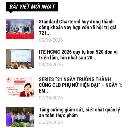
BÀI VIẾT MỚI NHẤT
Standard Chartered huy động thành
công khoản vay hợp vốn xã hội trị giá
721...
08/08/2026
ITE HCMC 2026 quy tụ hơn 520 đơn vị
triển lãm, lớn nhất sau 20...
08/08/2026
SERIES “21 NGÀY TRƯỞNG THÀNH
CÙNG CLB PHỤ NỮ HIỆN ĐẠI” – NGÀY 1:
EM...
07/08/2026
Tăng cường giám sát, siết chặt quản lý
an toàn thực phẩm
06/08/2026