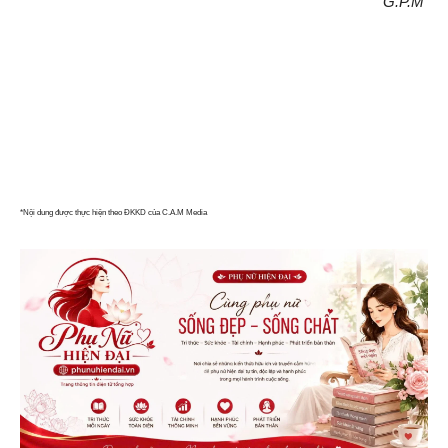
G.P.M
*Nội dung được thực hiện theo ĐKKD của C.A.M Media