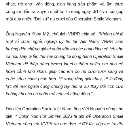
nhạc, trò chơi vận động, gian hàng sản phẩm và ẩm thực
cũng sẽ diễn ra xuyên suốt từ 7h sáng ngày 3/12 với sự góp
mặt của nhiều “Đại sứ” nụ cười của Operation Smile Vietnam.
Ông Nguyễn Khoa Mỹ, chủ tịch VNPR chia sẻ:
“Không chỉ là
một tổ chức nghề nghiệp uy tín tại Việt Nam, VNPR luôn
hướng đến những giá trị nhân văn và các hoạt động có ích cho
xã hội. Đây là lần thứ hai chúng tôi đồng hành Operation Smile
Vietnam để thắp sáng tương lai cho thêm nhiều em nhỏ có
hoàn cảnh khó khăn, giúp các em có nụ cười tươi sáng và
cuộc sống hạnh phúc hơn. Hi vọng rằng giải chạy sẽ là động
lực để mọi người cùng chung tay tạo ra sự thay đổi tích cực
không chỉ cho cá nhân mà còn cả cộng đồng.”
Đại diện Operation Smile Việt Nam, ông Việt Nguyễn cũng cho
biết:
“ Color Run For Smiles 2023 là dịp để Operation Smile
Vietnam cùng với VNPR và các đơn vị đối tác tiếp tục truyền