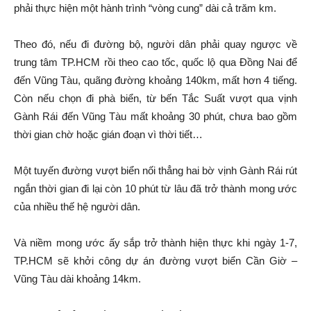
phải thực hiện một hành trình “vòng cung” dài cả trăm km.
Theo đó, nếu đi đường bộ, người dân phải quay ngược về
trung tâm TP.HCM rồi theo cao tốc, quốc lộ qua Đồng Nai để
đến Vũng Tàu, quãng đường khoảng 140km, mất hơn 4 tiếng.
Còn nếu chọn đi phà biển, từ bến Tắc Suất vượt qua vịnh
Gành Rái đến Vũng Tàu mất khoảng 30 phút, chưa bao gồm
thời gian chờ hoặc gián đoạn vì thời tiết…
Một tuyến đường vượt biển nối thẳng hai bờ vịnh Gành Rái rút
ngắn thời gian đi lại còn 10 phút từ lâu đã trở thành mong ước
của nhiều thế hệ người dân.
Và niềm mong ước ấy sắp trở thành hiện thực khi ngày 1-7,
TP.HCM sẽ khởi công dự án đường vượt biển Cần Giờ –
Vũng Tàu dài khoảng 14km.