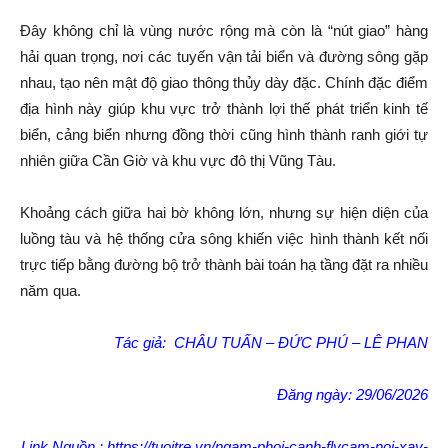
Đây không chỉ là vùng nước rộng mà còn là “nút giao” hàng
hải quan trọng, nơi các tuyến vận tải biển và đường sông gặp
nhau, tạo nên mật độ giao thông thủy dày đặc. Chính đặc điểm
địa hình này giúp khu vực trở thành lợi thế phát triển kinh tế
biển, cảng biển nhưng đồng thời cũng hình thành ranh giới tự
nhiên giữa Cần Giờ và khu vực đô thị Vũng Tàu.
Khoảng cách giữa hai bờ không lớn, nhưng sự hiện diện của
luồng tàu và hệ thống cửa sông khiến việc hình thành kết nối
trực tiếp bằng đường bộ trở thành bài toán hạ tầng đặt ra nhiều
năm qua.
Tác giả:
CHÂU TUẤN
–
ĐỨC PHÚ
–
LÊ PHAN
Đăng ngày: 29/06/2026
Link Nguồn :
https://tuoitre.vn/ngam-phoi-canh-flycam-noi-xay-