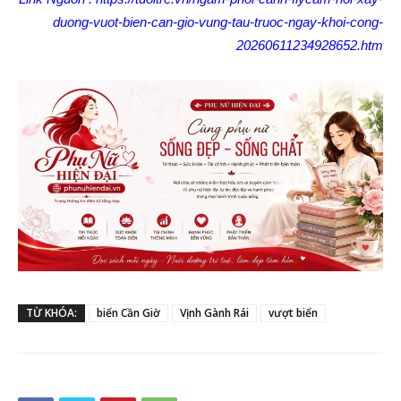
duong-vuot-bien-can-gio-vung-tau-truoc-ngay-khoi-cong-
20260611234928652.htm
TỪ KHÓA:
biển Cần Giờ
Vịnh Gành Rái
vượt biển