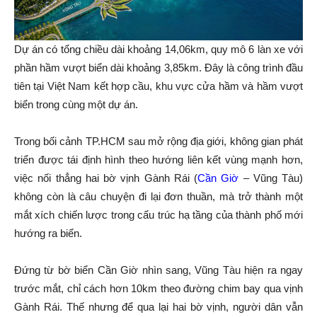
Dự án có tổng chiều dài khoảng 14,06km, quy mô 6 làn xe với
phần hầm vượt biển dài khoảng 3,85km. Đây là công trình đầu
tiên tại Việt Nam kết hợp cầu, khu vực cửa hầm và hầm vượt
biển trong cùng một dự án.
Trong bối cảnh TP.HCM sau mở rộng địa giới, không gian phát
triển được tái định hình theo hướng liên kết vùng mạnh hơn,
việc nối thẳng hai bờ vịnh Gành Rái (
Cần Giờ
– Vũng Tàu)
không còn là câu chuyện đi lại đơn thuần, mà trở thành một
mắt xích chiến lược trong cấu trúc hạ tầng của thành phố mới
hướng ra biển.
Đứng từ bờ biển Cần Giờ nhìn sang, Vũng Tàu hiện ra ngay
trước mắt, chỉ cách hơn 10km theo đường chim bay qua vịnh
Gành Rái. Thế nhưng để qua lại hai bờ vịnh, người dân vẫn