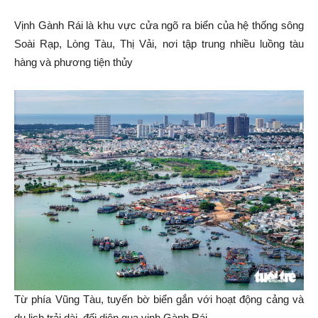
Vịnh Gành Rái là khu vực cửa ngõ ra biển của hệ thống sông
Soài Rạp, Lòng Tàu, Thị Vải, nơi tập trung nhiều luồng tàu
hàng và phương tiện thủy
Từ phía Vũng Tàu, tuyến bờ biển gắn với hoạt động cảng và
du lịch trải dài, đối diện qua vịnh Gành Rái