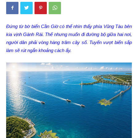
Đứng từ bờ biển Cần Giờ có thể nhìn thấy phía Vũng Tàu bên
kia vịnh Gành Rái. Thế nhưng muốn đi đường bộ giữa hai nơi,
người dân phải vòng hàng trăm cây số. Tuyến vượt biển sắp
làm sẽ rút ngắn khoảng cách ấy.