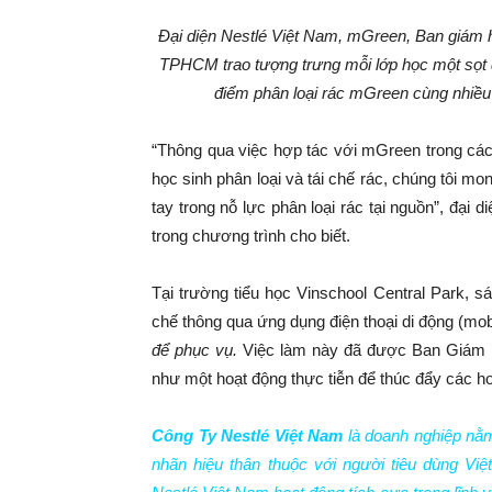
Đại diện Nestlé Việt Nam, mGreen, Ban giám h
TPHCM trao tượng trưng mỗi lớp học một sọt để 
điểm phân loại rác mGreen cùng nhiều 
“Thông qua việc hợp tác với mGreen trong cá
học sinh phân loại và tái chế rác, chúng tôi m
tay trong nỗ lực phân loại rác tại nguồn”, đại
trong chương trình cho biết.
Tại trường tiểu học Vinschool Central Park, sá
chế thông qua ứng dụng điện thoại di động (m
để
p
hục
v
ụ
.
Việc làm này đã được Ban Giám hi
như một hoạt động thực tiễn để thúc đẩy các h
Công Ty Nestlé Việt Nam
là doanh nghiệp nằ
nhãn hiệu thân thuộc với người tiêu dùng Vi