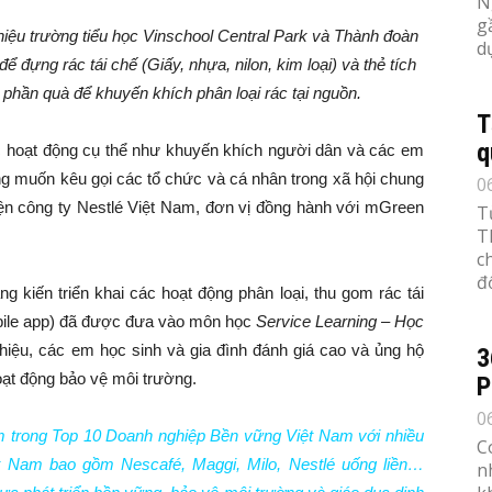
N
g
iệu trường tiểu học Vinschool Central Park và Thành đoàn
d
đựng rác tái chế (Giấy, nhựa, nilon, kim loại) và thẻ tích
phần quà để khuyến khích phân loại rác tại nguồn.
T
q
c hoạt động cụ thể như khuyến khích người dân và các em
ong muốn kêu gọi các tổ chức và cá nhân trong xã hội chung
0
 diện công ty Nestlé Việt Nam, đơn vị đồng hành với mGreen
T
T
c
đố
ng kiến triển khai các hoạt động phân loại, thu gom rác tái
obile app) đã được đưa vào môn học
Service Learning –
Học
ệu, các em học sinh và gia đình đánh giá cao và ủng hộ
3
oạt động bảo vệ môi trường.
P
0
m trong Top 10 Doanh nghiệp Bền vững Việt Nam với nhiều
C
ệt Nam bao gồm Nescafé, Maggi, Milo, Nestlé uống liền…
n