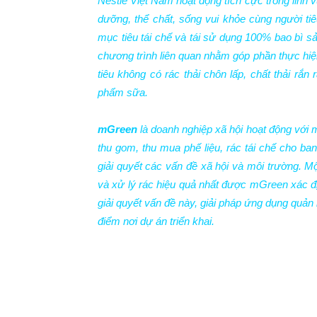
Nestlé Việt Nam hoạt động tích cực trong lĩnh 
dưỡng, thể chất, sống vui khỏe cùng người ti
mục tiêu tái chế và tái sử dụng 100% bao bì 
chương trình liên quan nhằm góp phần thực hiệ
tiêu không có rác thải chôn lấp, chất thải rắ
phẩm sữa.
mGreen
là doanh nghiệp xã hội hoạt động với 
thu gom, thu mua phế liệu, rác tái chế cho b
giải quyết các vấn đề xã hội và môi trường. Mộ
và xử lý rác hiệu quả nhất được mGreen xác địn
giải quyết vấn đề này, giải pháp ứng dụng quản 
điểm nơi dự án triển khai.