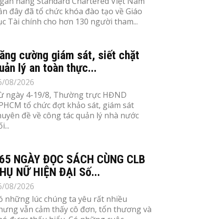
gân hàng Standard Chartered Việt Nam
ần đây đã tổ chức khóa đào tạo về Giáo
ục Tài chính cho hơn 130 người tham...
ăng cường giám sát, siết chặt
uản lý an toàn thực...
6/08/2026
ừ ngày 4-19/8, Thường trực HĐND
PHCM tổ chức đợt khảo sát, giám sát
huyên đề về công tác quản lý nhà nước
i...
65 NGÀY ĐỌC SÁCH CÙNG CLB
HỤ NỮ HIỆN ĐẠI Số...
6/08/2026
ó những lúc chúng ta yêu rất nhiều
hưng vẫn cảm thấy cô đơn, tổn thương và