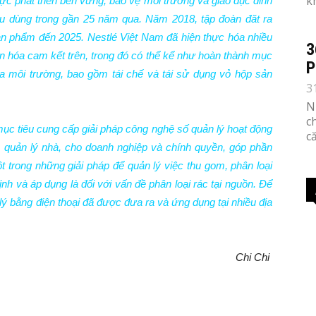
k
vực phát triển bền vững, bảo vệ môi trường và giáo dục dinh
êu dùng trong gần 25 năm qua. Năm 2018, tập đoàn đăt ra
sản phẩm đến 2025. Nestlé Việt Nam đã hiện thực hóa nhiều
3
n hóa cam kết trên, trong đó có thể kể như hoàn thành mục
P
n ra môi trường, bao gồm tái chế và tái sử dụng vỏ hộp sản
3
N
c
mục tiêu cung cấp giải pháp công nghệ số quản lý hoạt động
c
an quản lý nhà, cho doanh nghiệp và chính quyền, góp phần
t trong những giải pháp để quản lý việc thu gom, phân loại
h và áp dụng là đối với vấn đề phân loại rác tại nguồn. Để
lý bằng điện thoại đã được đưa ra và ứng dụng tại nhiều địa
Chi Chi