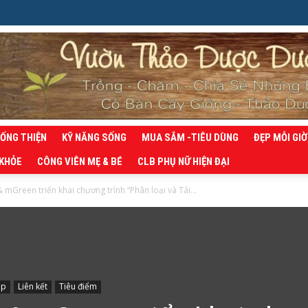
SỐNG THIỆN
KỸ NĂNG SỐNG
MUA SẮM -TIÊU DÙNG
ĐẸP MỖI GIỜ
 KHỎE
CÔNG VIÊN MẸ & BÉ
CLB PHỤ NỮ HIỆN ĐẠI
 mGreen triển khai chương trình “Phân loại và Tái...
ệp
Liên kết
Tiêu điểm