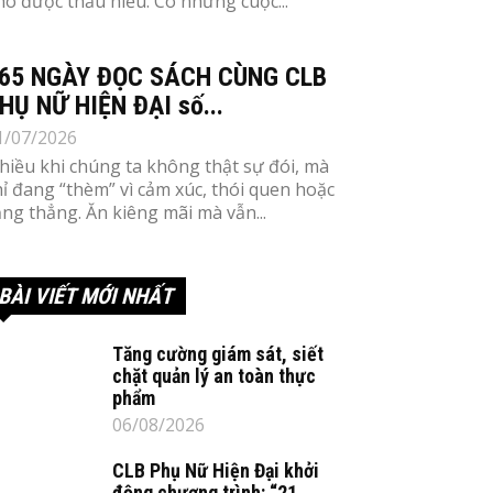
hó được thấu hiểu. Có những cuộc...
65 NGÀY ĐỌC SÁCH CÙNG CLB
HỤ NỮ HIỆN ĐẠI số...
1/07/2026
hiều khi chúng ta không thật sự đói, mà
hỉ đang “thèm” vì cảm xúc, thói quen hoặc
ăng thẳng. Ăn kiêng mãi mà vẫn...
BÀI VIẾT MỚI NHẤT
Tăng cường giám sát, siết
chặt quản lý an toàn thực
phẩm
06/08/2026
CLB Phụ Nữ Hiện Đại khởi
động chương trình: “21