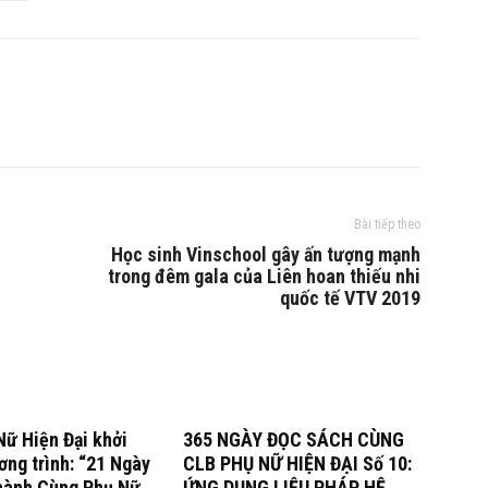
Bài tiếp theo
Học sinh Vinschool gây ấn tượng mạnh
trong đêm gala của Liên hoan thiếu nhi
quốc tế VTV 2019
ữ Hiện Đại khởi
365 NGÀY ĐỌC SÁCH CÙNG
ng trình: “21 Ngày
CLB PHỤ NỮ HIỆN ĐẠI Số 10:
hành Cùng Phụ Nữ
ỨNG DỤNG LIỆU PHÁP HỆ