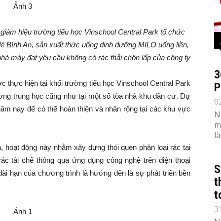
iám hiệu trường tiểu học Vinschool Central Park tổ chức
 Bình An, sản xuất thức uống dinh dưỡng MILO uống liền,
nhà máy đạt yêu cầu không có rác thải chôn lấp của công ty
3
 thực hiện tại khối trường tiểu học Vinschool Central Park
P
rường trung học cũng như tại một số tòa nhà khu dân cư. Dự
0
năm nay để có thể hoàn thiện và nhân rộng tại các khu vực
N
m
l
, hoạt động này nhằm xây dựng thói quen phân loại rác tại
ác tái chế thông qua ứng dụng công nghệ trên điện thoại
S
dài hạn của chương trình là hướng đến là sự phát triển bền
t
t
3