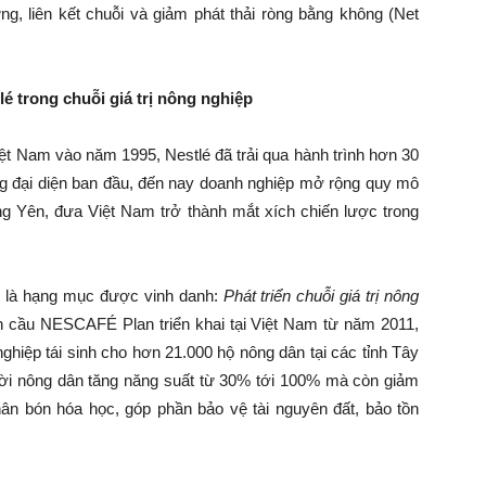
ng, liên kết chuỗi và giảm phát thải ròng bằng không (Net
lé trong chuỗi giá trị nông nghiệp
 Việt Nam vào năm 1995, Nestlé đã trải qua hành trình hơn 30
g đại diện ban đầu, đến nay doanh nghiệp mở rộng quy mô
g Yên, đưa Việt Nam trở thành mắt xích chiến lược trong
h là hạng mục được vinh danh:
Phát triển chuỗi giá trị nông
n cầu NESCAFÉ Plan triển khai tại Việt Nam từ năm 2011,
ghiệp tái sinh cho hơn 21.000 hộ nông dân tại các tỉnh Tây
ời nông dân tăng năng suất từ 30% tới 100% mà còn giảm
 bón hóa học, góp phần bảo vệ tài nguyên đất, bảo tồn