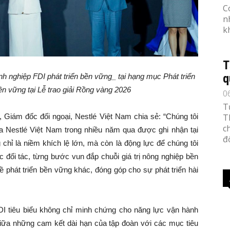
C
n
k
T
q
 nghiệp FDI phát triển bền vững_ tại hạng mục Phát triển
ền vững tại Lễ trao giải Rồng vàng 2026
0
T
g, Giám đốc đối ngoại, Nestlé Việt Nam chia sẻ: “Chúng tôi
T
c
ủa Nestlé Việt Nam trong nhiều năm qua được ghi nhận tại
đố
ỉ là niềm khích lệ lớn, mà còn là động lực để chúng tôi
 đối tác, từng bước vun đắp chuỗi giá trị nông nghiệp bền
 phát triển bền vững khác, đóng góp cho sự phát triển hài
I tiêu biểu không chỉ minh chứng cho năng lực vận hành
iữa những cam kết dài hạn của tập đoàn với các mục tiêu