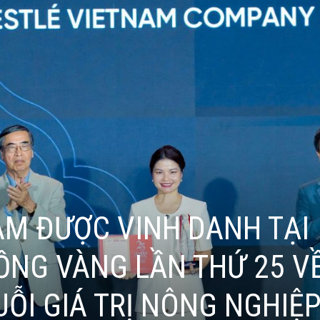
AM ĐƯỢC VINH DANH TẠI
ỒNG VÀNG LẦN THỨ 25 V
UỖI GIÁ TRỊ NÔNG NGHIỆ