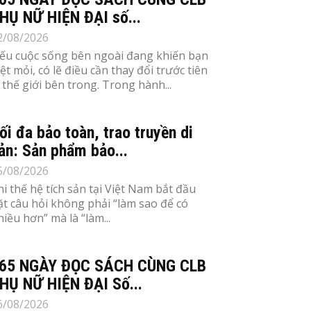
HỤ NỮ HIỆN ĐẠI số...
2/08/2026
ếu cuộc sống bên ngoài đang khiến bạn
ệt mỏi, có lẽ điều cần thay đổi trước tiên
à thế giới bên trong. Trong hành...
ối đa bảo toàn, trao truyền di
ản: Sản phẩm bảo...
5/08/2026
hi thế hệ tích sản tại Việt Nam bắt đầu
ặt câu hỏi không phải “làm sao để có
hiều hơn” mà là “làm...
65 NGÀY ĐỌC SÁCH CÙNG CLB
HỤ NỮ HIỆN ĐẠI Số...
6/08/2026