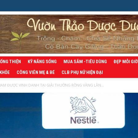
SỐNG THIỆN
KỸ NĂNG SỐNG
MUA SẮM -TIÊU DÙNG
ĐẸP MỖI GIỜ
 KHỎE
CÔNG VIÊN MẸ & BÉ
CLB PHỤ NỮ HIỆN ĐẠI
 NAM ĐƯỢC VINH DANH TẠI GIẢI THƯỞNG RỒNG VÀNG LẦN...