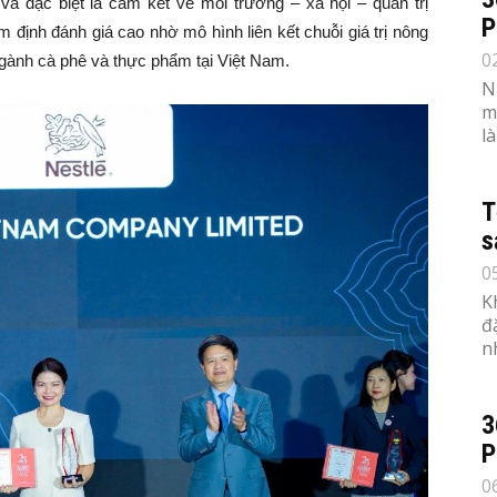
 và đặc biệt là cam kết về môi trường – xã hội – quản trị
P
định đánh giá cao nhờ mô hình liên kết chuỗi giá trị nông
0
gành cà phê và thực phẩm tại Việt Nam.
N
m
l
T
s
0
K
đ
n
3
P
0