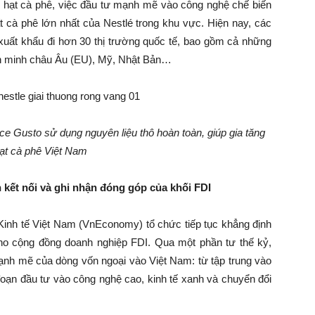
cho hạt cà phê, việc đầu tư mạnh mẽ vào công nghệ chế biến
t cà phê lớn nhất của Nestlé trong khu vực. Hiện nay, các
uất khẩu đi hơn 30 thị trường quốc tế, bao gồm cả những
iên minh châu Âu (EU), Mỹ, Nhật Bản…
Gusto sử dụng nguyên liệu thô hoàn toàn, giúp gia tăng
 hạt cà phê Việt Nam
kết nối và ghi nhận đóng góp của khối FDI
Kinh tế Việt Nam (VnEconomy) tổ chức tiếp tục khẳng định
cho cộng đồng doanh nghiệp FDI. Qua một phần tư thế kỷ,
nh mẽ của dòng vốn ngoại vào Việt Nam: từ tập trung vào
 đoạn đầu tư vào công nghệ cao, kinh tế xanh và chuyển đổi