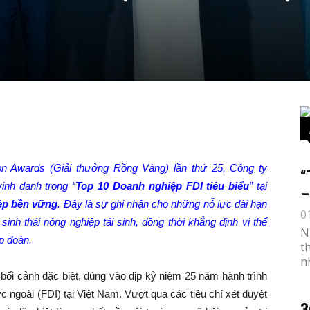
n Awards (Giải thưởng Rồng Vàng) lần thứ 25, Công ty
“
nh danh trong “
Top 10 Doanh nghiệp FDI tiêu biểu
” tại
–
iệp bền vững
. Đây là sự ghi nhận cho những nỗ lực dài hạn
0
inh thái nông nghiệp tái sinh, đồng thời khẳng định vị thế
N
ập đoàn.
t
n
 bối cảnh đặc biệt, đúng vào dịp kỷ niệm 25 năm hành trình
 ngoài (FDI) tại Việt Nam. Vượt qua các tiêu chí xét duyệt
3