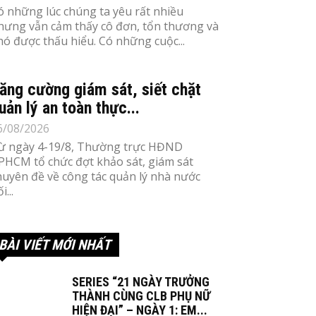
ó những lúc chúng ta yêu rất nhiều
hưng vẫn cảm thấy cô đơn, tổn thương và
hó được thấu hiểu. Có những cuộc...
ăng cường giám sát, siết chặt
uản lý an toàn thực...
6/08/2026
ừ ngày 4-19/8, Thường trực HĐND
PHCM tổ chức đợt khảo sát, giám sát
huyên đề về công tác quản lý nhà nước
i...
BÀI VIẾT MỚI NHẤT
SERIES “21 NGÀY TRƯỞNG
THÀNH CÙNG CLB PHỤ NỮ
HIỆN ĐẠI” – NGÀY 1: EM...