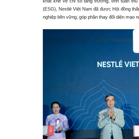
khắt khe về chỉ số tăng trưởng, tính tuân thủ
(ESG), Nestlé Việt Nam đã được Hội đồng thẩm 
nghiệp bền vững, góp phần thay đổi diện mạo n