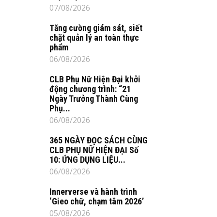
07/08/2026
Tăng cường giám sát, siết
chặt quản lý an toàn thực
phẩm
06/08/2026
CLB Phụ Nữ Hiện Đại khởi
động chương trình: “21
Ngày Trưởng Thành Cùng
Phụ...
06/08/2026
365 NGÀY ĐỌC SÁCH CÙNG
CLB PHỤ NỮ HIỆN ĐẠI Số
10: ỨNG DỤNG LIỆU...
06/08/2026
Innerverse và hành trình
‘Gieo chữ, chạm tâm 2026’
05/08/2026