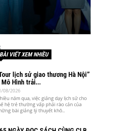
BÀI VIẾT XEM NHIỀU
Tour lịch sử giao thương Hà Nội”
 Mô Hình trải...
1/08/2026
hiều năm qua, việc giảng dạy lịch sử cho
hế hệ trẻ thường vấp phải rào cản của
hững bài giảng lý thuyết khô...
65 NGÀY ĐỌC SÁCH CÙNG CLB