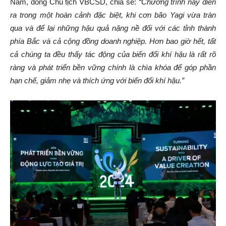
Nam, đồng Chủ tịch VBCSD, chia sẻ:
“Chương trình này diễn
ra trong một hoàn cảnh đặc biệt, khi cơn bão Yagi vừa tràn
qua và để lại những hậu quả nặng nề đối với các tỉnh thành
phía Bắc và cả cộng đồng doanh nghiệp. Hơn bao giờ hết, tất
cả chúng ta đều thấy tác động của biến đổi khí hậu là rất rõ
ràng và phát triển bền vững chính là chìa khóa để góp phần
hạn chế, giảm nhẹ và thích ứng với biến đổi khí hậu.
”