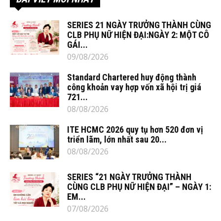
SERIES 21 NGÀY TRƯỞNG THÀNH CÙNG
CLB PHỤ NỮ HIỆN ĐẠI:NGÀY 2: MỘT CÔ
GÁI...
09/08/2026
Standard Chartered huy động thành
công khoản vay hợp vốn xã hội trị giá
721...
08/08/2026
ITE HCMC 2026 quy tụ hơn 520 đơn vị
triển lãm, lớn nhất sau 20...
08/08/2026
SERIES “21 NGÀY TRƯỞNG THÀNH
CÙNG CLB PHỤ NỮ HIỆN ĐẠI” – NGÀY 1:
EM...
07/08/2026