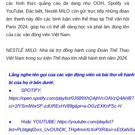
các hình thức quảng cáo đa dạng như OOH, Spotify và
YouTube. Đặc biệt, Nestlé MILO còn gửi trực tiếp những đoạn
âm thanh này đến các bình luận viên thể thao tại Thế vận hội
Paris 2024, giúp họ có thể dễ dàng học và phát âm đúng tên
của các vận động viên Việt Nam.
NESTLÉ MILO. Nhà tài trợ đồng hành cùng Đoàn Thể Thao
Việt Nam trong sự kiện Thể thao lớn nhất hành tinh năm 2024.
Lắng nghe tên gọi của các vận động viên và bài thơ về hành
bỉ của họ ở bên dưới:
● SPOTIFY:
https://open.spotify.com/playlist/0J689XhOAjhVcOAVzQ4AHB?
si=1fYSmlWwSF-zdURExHV89g&pi=a-OGzEXKnFSc-H
● Hoặc YOUTUBE:
https://youtube.com/playlist?
list=PLbtgtqf2rxs_UvOUhDK_THg4mmfzXoPXR&si=sEtXaNX