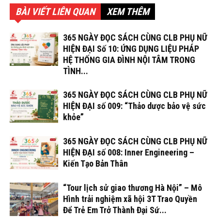
BÀI VIẾT LIÊN QUAN
XEM THÊM
365 NGÀY ĐỌC SÁCH CÙNG CLB PHỤ NỮ
HIỆN ĐẠI Số 10: ỨNG DỤNG LIỆU PHÁP
HỆ THỐNG GIA ĐÌNH NỘI TÂM TRONG
TÌNH...
365 NGÀY ĐỌC SÁCH CÙNG CLB PHỤ NỮ
HIỆN ĐẠI số 009: “Thảo dược bảo vệ sức
khỏe”
365 NGÀY ĐỌC SÁCH CÙNG CLB PHỤ NỮ
HIỆN ĐẠI số 008: Inner Engineering –
Kiến Tạo Bản Thân
“Tour lịch sử giao thương Hà Nội” – Mô
Hình trải nghiệm xã hội 3T Trao Quyền
Để Trẻ Em Trở Thành Đại Sứ...