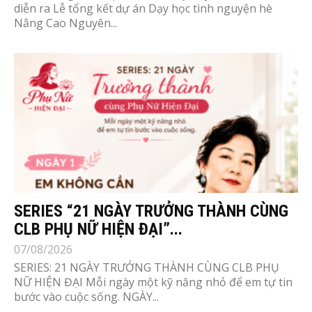
diễn ra Lễ tổng kết dự án Dạy học tình nguyện hè
Nắng Cao Nguyên...
SERIES “21 NGÀY TRƯỞNG THÀNH CÙNG
CLB PHỤ NỮ HIỆN ĐẠI”...
07/08/2026
SERIES: 21 NGÀY TRƯỞNG THÀNH CÙNG CLB PHỤ
NỮ HIỆN ĐẠI Mỗi ngày một kỹ năng nhỏ để em tự tin
bước vào cuộc sống. NGÀY...