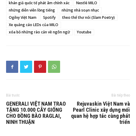
khán giả quốc tế phát âm chính xác
Nestlé MILO
những diễn viên lồng tiếng
những nhà soạn nhạc
Ogilvy Việt Nam
Spotify
theo thể thơ nói (Slam Poetry)
Xe quảng cáo LEDs của MILO
xóa bỏ những rào cản về ngôn ngữ
Youtube
Bài trước
Bài tiếp theo
GENERALI VIỆT NAM TRAO
Rejuvaskin Việt Nam và
TẶNG 10.000 CÂY GIỐNG
Pearl Clinic xây dựng mối
CHO ĐỒNG BÀO RAGLAI,
quan hệ hợp tác cùng phát
NINH THUẬN
triển