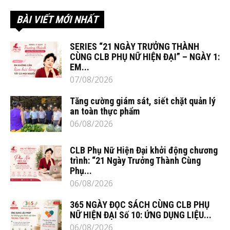
BÀI VIẾT MỚI NHẤT
SERIES “21 NGÀY TRƯỞNG THÀNH
CÙNG CLB PHỤ NỮ HIỆN ĐẠI” – NGÀY 1:
EM...
07/08/2026
Tăng cường giám sát, siết chặt quản lý
an toàn thực phẩm
06/08/2026
CLB Phụ Nữ Hiện Đại khởi động chương
trình: “21 Ngày Trưởng Thành Cùng
Phụ...
06/08/2026
365 NGÀY ĐỌC SÁCH CÙNG CLB PHỤ
NỮ HIỆN ĐẠI Số 10: ỨNG DỤNG LIỆU...
06/08/2026