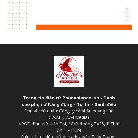
Trang tin điện tử Phunuhiendai.vn - Dành
cho phụ nữ Năng động - Tự tin - Sành điệu
Đơn vị chủ quản: Công ty cổ phần quảng cáo
C.A.M (C.A.M Media)
VPGD: Phụ Nữ Hiện Đại, 1C/B đường TX25, P.Thới
An, TP.HCM
Chịu trách nhiệm nội dung: Nguyễn Thùy Trang -