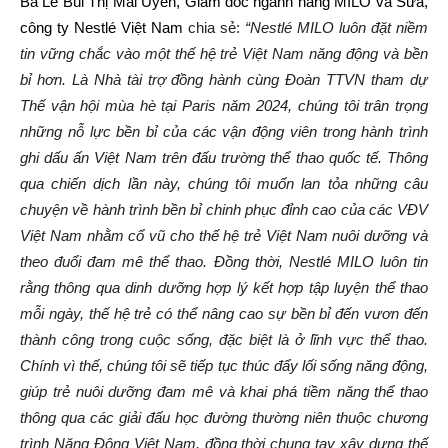
Bà Lê Bùi Thị Mai Uyên, Giám đốc ngành hàng MILO và Sữa,
công ty Nestlé Việt Nam
chia sẻ:
“Nestlé MILO luôn đặt niềm
tin vững chắc vào một thế hệ trẻ Việt Nam năng động và bền
bỉ hơn. Là Nhà tài trợ đồng hành cùng Đoàn TTVN tham dự
Thế vận hội mùa hè tại Paris năm 2024, chúng tôi trân trọng
những nỗ lực bền bỉ của các vận động viên trong hành trình
ghi dấu ấn Việt Nam trên đấu trường thể thao quốc tế. Thông
qua chiến dịch lần này, chúng tôi muốn lan tỏa những câu
chuyện về hành trình bền bỉ chinh phục đỉnh cao của các VĐV
Việt Nam nhằm cổ vũ cho thế hệ trẻ Việt Nam nuôi dưỡng và
theo đuổi đam mê thể thao. Đồng thời, Nestlé MILO luôn tin
rằng thông qua dinh dưỡng hợp lý kết hợp tập luyện thể thao
mỗi ngày, thế hệ trẻ có thể nâng cao sự bền bỉ đến vươn đến
thành công trong cuộc sống, đặc biệt là ở lĩnh vực thể thao.
Chính vì thế, chúng tôi sẽ tiếp tục thúc đẩy lối sống năng động,
giúp trẻ nuôi dưỡng đam mê và khai phá tiềm năng thể thao
thông qua các giải đấu học đường thường niên thuộc chương
trình Năng Động Việt Nam, đồng thời chung tay xây dựng thế