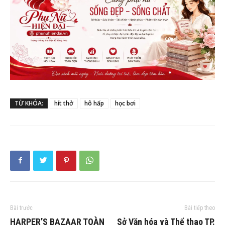
TỪ KHÓA:
hít thở
hô hấp
học bơi
Bài trước
Bài tiếp theo
HARPER’S BAZAAR TOÀN
Sở Văn hóa và Thể thao TP.