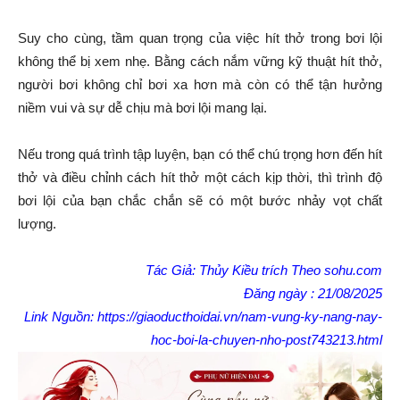
Suy cho cùng, tầm quan trọng của việc hít thở trong bơi lội
không thể bị xem nhẹ. Bằng cách nắm vững kỹ thuật hít thở,
người bơi không chỉ bơi xa hơn mà còn có thể tận hưởng
niềm vui và sự dễ chịu mà bơi lội mang lại.
Nếu trong quá trình tập luyện, bạn có thể chú trọng hơn đến hít
thở và điều chỉnh cách hít thở một cách kịp thời, thì trình độ
bơi lội của bạn chắc chắn sẽ có một bước nhảy vọt chất
lượng.
Tác Giả: Thủy Kiều trích Theo sohu.com
Đăng ngày : 21/08/2025
Link Nguồn:
https://giaoducthoidai.vn/nam-vung-ky-nang-nay-
hoc-boi-la-chuyen-nho-post743213.html