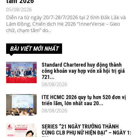
tâm 2026’
05/08/2026
Diễn ra từ ngày 20/7-28/7/2026 tại 2 tỉnh Đắk Lắk và
Lâm Đồng, Chiến dịch Hè 2026 “InnerVerse – Gieo
chữ, chạm tâm” do...
BÀI VIẾT MỚI NHẤT
Standard Chartered huy động thành
công khoản vay hợp vốn xã hội trị giá
721...
08/08/2026
ITE HCMC 2026 quy tụ hơn 520 đơn vị
triển lãm, lớn nhất sau 20...
08/08/2026
SERIES “21 NGÀY TRƯỞNG THÀNH
CÙNG CLB PHỤ NỮ HIỆN ĐẠI” – NGÀY 1: