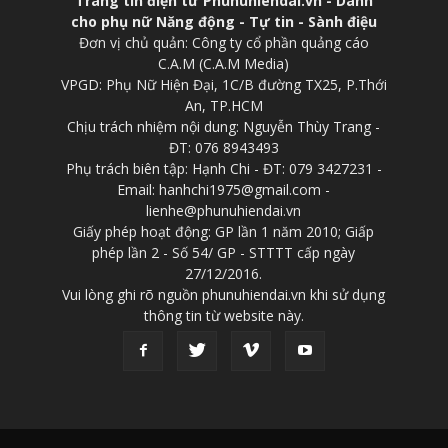
Trang tin điện tử Phunuhiendai.vn - Dành
cho phụ nữ Năng động - Tự tin - Sành điệu
Đơn vị chủ quản: Công ty cổ phần quảng cáo
C.A.M (C.A.M Media)
VPGD: Phụ Nữ Hiện Đại, 1C/B đường TX25, P.Thới
An, TP.HCM
Chịu trách nhiệm nội dung: Nguyễn Thùy Trang -
ĐT: 076 8943493
Phụ trách biên tập: Hạnh Chi - ĐT: 079 3427231 -
Email: hanhchi1975@gmail.com -
lienhe@phunuhiendai.vn
Giấy phép hoạt động: GP lần 1 năm 2010; Giấp
phép lần 2 - Số 54/ GP - STTTT cấp ngày
27/12/2016.
Vui lòng ghi rõ nguồn phunuhiendai.vn khi sử dụng
thông tin từ website này.