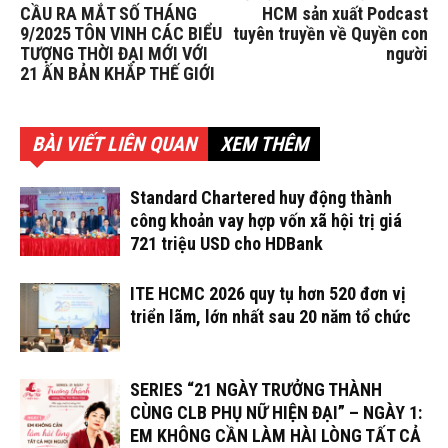
CẦU RA MẮT SỐ THÁNG
HCM sản xuất Podcast
9/2025 TÔN VINH CÁC BIỂU
tuyên truyền về Quyền con
TƯỢNG THỜI ĐẠI MỚI VỚI
người
21 ẤN BẢN KHẮP THẾ GIỚI
BÀI VIẾT LIÊN QUAN
XEM THÊM
Standard Chartered huy động thành
công khoản vay hợp vốn xã hội trị giá
721 triệu USD cho HDBank
ITE HCMC 2026 quy tụ hơn 520 đơn vị
triển lãm, lớn nhất sau 20 năm tổ chức
SERIES “21 NGÀY TRƯỞNG THÀNH
CÙNG CLB PHỤ NỮ HIỆN ĐẠI” – NGÀY 1:
EM KHÔNG CẦN LÀM HÀI LÒNG TẤT CẢ