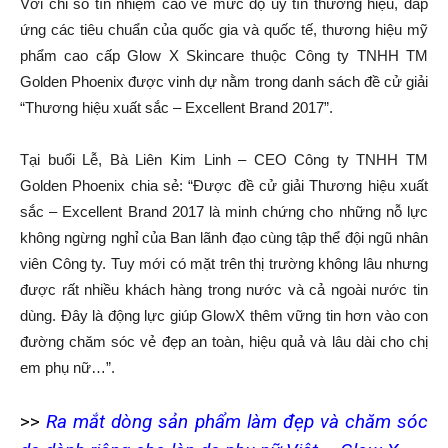
Với chỉ số tín nhiệm cao về mức độ uy tín thương hiệu, đáp
ứng các tiêu chuẩn của quốc gia và quốc tế, thương hiệu mỹ
phẩm cao cấp Glow X Skincare thuộc Công ty TNHH TM
Golden Phoenix được vinh dự nằm trong danh sách đề cử giải
“Thương hiệu xuất sắc – Excellent Brand 2017”.
Tại buổi Lễ, Bà Liên Kim Linh – CEO Công ty TNHH TM
Golden Phoenix chia sẻ: “Được đề cử giải Thương hiệu xuất
sắc – Excellent Brand 2017 là minh chứng cho những nỗ lực
không ngừng nghỉ của Ban lãnh đạo cùng tập thể đội ngũ nhân
viên Công ty. Tuy mới có mặt trên thị trường không lâu nhưng
được rất nhiều khách hàng trong nước và cả ngoài nước tin
dùng. Đây là động lực giúp GlowX thêm vững tin hơn vào con
đường chăm sóc vẻ đẹp an toàn, hiệu quả và lâu dài cho chị
em phụ nữ…”.
>>
Ra mắt dòng sản phẩm làm đẹp và chăm sóc