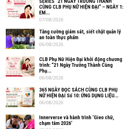
SERIES “21 NGÀY TRƯỞNG THÀNH
CÙNG CLB PHỤ NỮ HIỆN ĐẠI” – NGÀY 1:
EM...
07/08/2026
Tăng cường giám sát, siết chặt quản lý
an toàn thực phẩm
06/08/2026
CLB Phụ Nữ Hiện Đại khởi động chương
trình: “21 Ngày Trưởng Thành Cùng
Phụ...
06/08/2026
365 NGÀY ĐỌC SÁCH CÙNG CLB PHỤ
NỮ HIỆN ĐẠI Số 10: ỨNG DỤNG LIỆU...
06/08/2026
Innerverse và hành trình ‘Gieo chữ,
chạm tâm 2026’