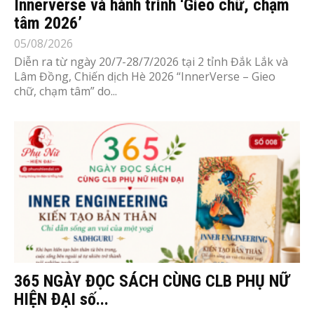
Innerverse và hành trình ‘Gieo chữ, chạm
tâm 2026’
05/08/2026
Diễn ra từ ngày 20/7-28/7/2026 tại 2 tỉnh Đắk Lắk và
Lâm Đồng, Chiến dịch Hè 2026 “InnerVerse – Gieo
chữ, chạm tâm” do...
365 NGÀY ĐỌC SÁCH CÙNG CLB PHỤ NỮ
HIỆN ĐẠI số...