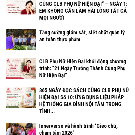
CÙNG CLB PHỤ NỮ HIỆN ĐẠI” – NGÀY 1:
EM KHÔNG CẦN LÀM HÀI LÒNG TẤT CẢ
MỌI NGƯỜI
Tăng cường giám sát, siết chặt quản lý
an toàn thực phẩm
CLB Phụ Nữ Hiện Đại khởi động chương
trình: “21 Ngày Trưởng Thành Cùng Phụ
Nữ Hiện Đại”
365 NGÀY ĐỌC SÁCH CÙNG CLB PHỤ NỮ
HIỆN ĐẠI Số 10: ỨNG DỤNG LIỆU PHÁP
HỆ THỐNG GIA ĐÌNH NỘI TÂM TRONG
TÌNH...
Innerverse và hành trình ‘Gieo chữ,
chạm tâm 2026’